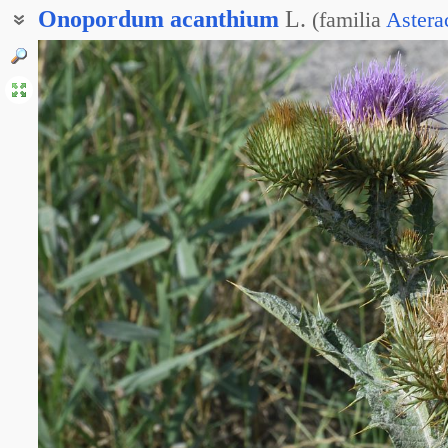
Onopordum
acanthium
L.
(
familia
Astera
Онопордум колючий
Татарник обыкновенный