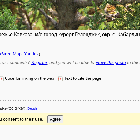
ежье Кавказа, м/о город-курорт Геленджик, окр. с. Кабард
StreetMap
,
Yandex
)
bts or comments?
Register
, and you will be able to
move the photo
to the 
Code for linking on the web
Text to cite the page
alike
(CC BY-SA).
Details
u consent to their use.
Agree