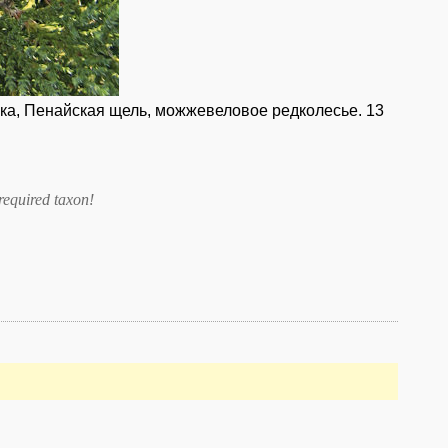
инка, Пенайская щель, можжевеловое редколесье. 13
required taxon
!