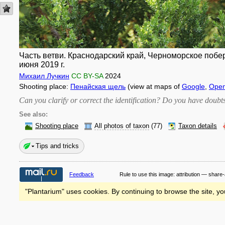
Часть ветви. Краснодарский край, Черноморское побер
июня 2019 г.
Михаил Лучкин
CC BY-SA
2024
Shooting place:
Пенайская щель
(view at maps of
Google
,
Open
Can you clarify or correct the identification? Do you have dou
See also:
Shooting place
All photos of taxon
(77)
Taxon details
Tips and tricks
Feedback
Rule to use this image:
attribution — share-
"Plantarium" uses cookies. By continuing to browse the site, yo