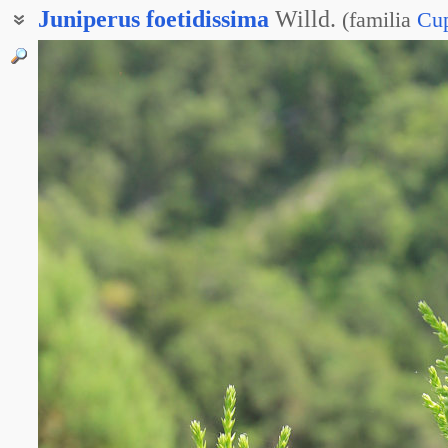
Juniperus
foetidissima
Willd.
(
familia
Cup
Можжевельник тяжело-пахучий
Можжевельник древовидный