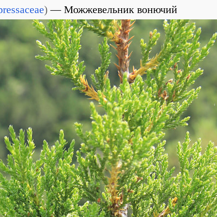
ressaceae
)
Можжевельник вонючий