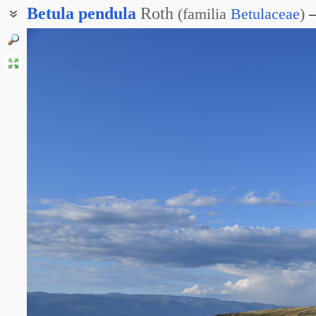
Betula
pendula
Roth
(
familia
Betulaceae
)
Берёза белая
Берёза бородавчатая
Берёза обыкновенная
Берёза плакучая
Берёза поникшая
Берёза таласская