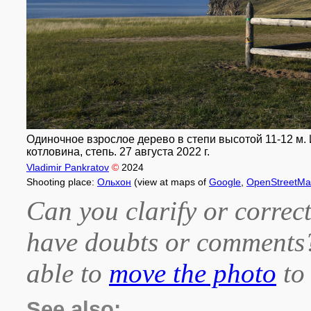
Одиночное взрослое дерево в степи высотой 11-12 м. И
котловина, степь. 27 августа 2022 г.
Vladimir Pankratov
©
2024
Shooting place:
Ольхон
(view at maps of
Google
,
OpenStreetM
Can you clarify or correct
have doubts or comment
able to
move the photo
to 
See also: