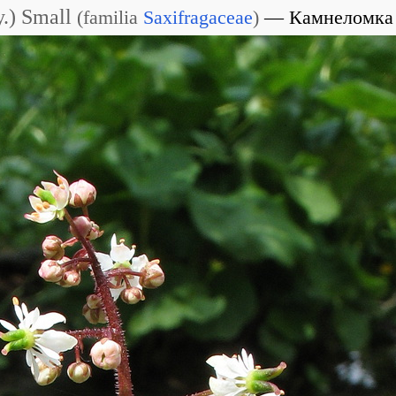
.) Small
(
familia
Saxifragaceae
)
Камнеломка 