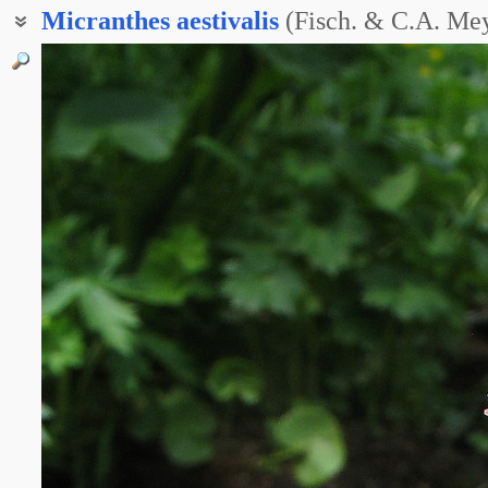
Micranthes
aestivalis
(Fisch. & C.A. Mey
Камнеломка Нельсона летняя