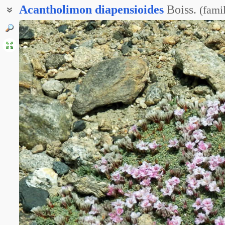
Acantholimon
diapensioides
Boiss.
(
fami
Акантолимон диапензиевидный
Акантолимон диапенсиовидный