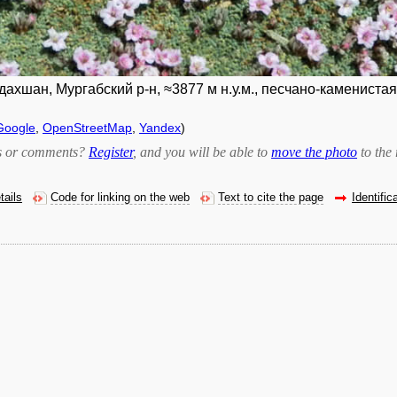
хшан, Мургабский р-н, ≈3877 м н.у.м., песчано-каменистая
Google
,
OpenStreetMap
,
Yandex
)
bts or comments?
Register
, and you will be able to
move the photo
to the 
tails
Code for linking on the web
Text to cite the page
Identific