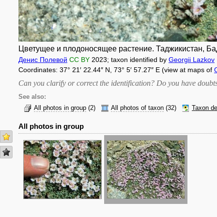
Цветущее и плодоносящее растение. Таджикистан, Бада
Денис Полевой
CC BY
2023
; taxon identified by
Georgii Lazkov
Coordinates: 37° 21′ 22.44″ N, 73° 5′ 57.27″ E (view at maps of
Can you clarify or correct the identification? Do you have dou
See also:
All photos in group
(2)
All photos of taxon
(32)
Taxon de
All photos in group