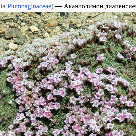
lia
Plumbaginaceae
)
Акантолимон диапенси