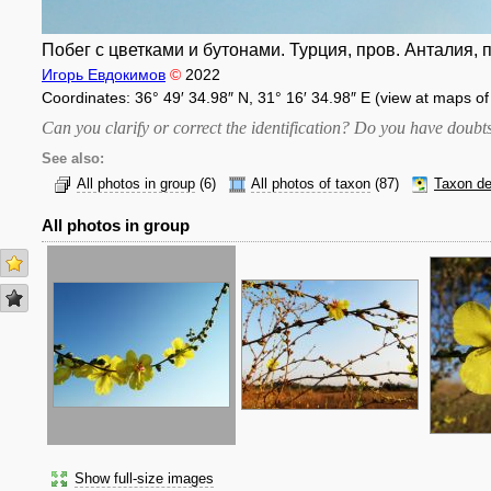
Побег с цветками и бутонами. Турция, пров. Анталия, п
Игорь Евдокимов
©
2022
Coordinates: 36° 49′ 34.98″ N, 31° 16′ 34.98″ E (view at maps o
Can you clarify or correct the identification? Do you have dou
See also:
All photos in group
(6)
All photos of taxon
(87)
Taxon de
All photos in group
Show full-size images