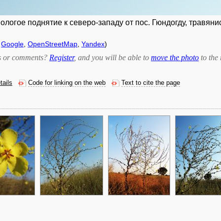
ологое поднятие к северо-западу от пос. Гюндогду, травянис
f
Google
,
OpenStreetMap
,
Yandex
)
bts or comments?
Register
, and you will be able to
move the photo
to the 
tails
Code for linking on the web
Text to cite the page