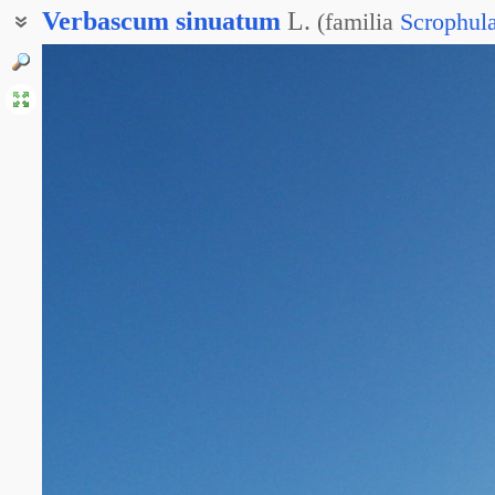
Verbascum
sinuatum
L.
(
familia
Scrophula