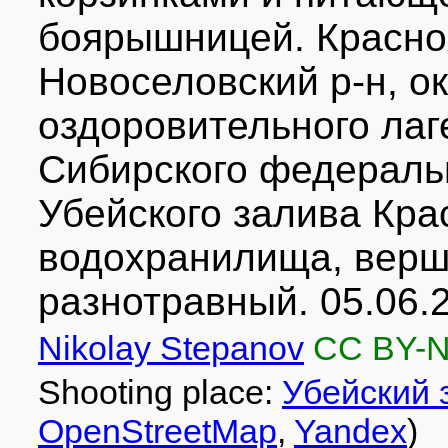
боярышницей. Красно
Новоселовский р-н, ок
оздоровительного лаг
Сибирского федеральн
Убейского залива Кра
водохранилища, верши
разнотравный. 05.06.
Nikolay Stepanov
CC BY-
Shooting place:
Убейский 
OpenStreetMap
,
Yandex
)