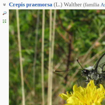
Crepis
praemorsa
(L.) Walther
(
familia
A
Скерда обгрызенная