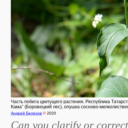
Часть побега цветущего растения. Республика Татарст
Кама" (Боровецкий лес), опушка сосново-мелколиствен
Андрей Белехов
©
2020
Can you clarify or correct