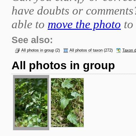
have doubts or comment
able to
move the photo
to 
See also:
All photos in group
(2)
All photos of taxon
(272)
Taxon d
All photos in group