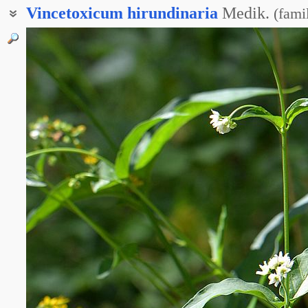
Vincetoxicum
hirundinaria
Medik.
(
fami
Винцетоксикум обыкновенный
Ластовень ласточковый
Ластовень лекарственный
Ластовень меловой
Ластовень рыхлый
Ластовень ставропольский
Ласточник обыкновенный