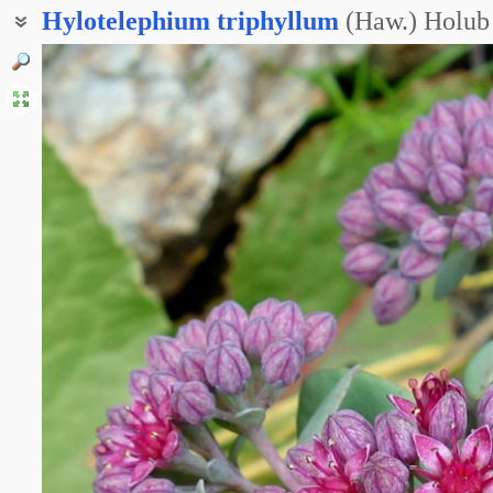
Hylotelephium
triphyllum
(Haw.) Holub
Заячья капуста пурпурная
Заячья капуста трехлистная
Очитник пурпурный
Очиток пурпурный
Очиток пурпуровый
Заячья капуста
Очиток заячья капуста
Седум пурпурный