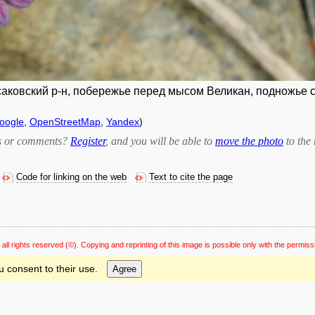
аковский р-н, побережье перед мысом Великан, подножье ск
oogle
,
OpenStreetMap
,
Yandex
)
bts or comments?
Register
, and you will be able to
move the photo
to the 
Code for linking on the web
Text to cite the page
 all rights reserved
(©). Copying and reprinting of this image is possible only with the permiss
u consent to their use.
Agree