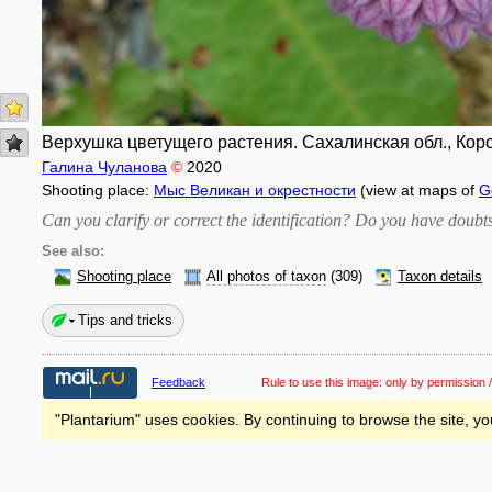
Верхушка цветущего растения. Сахалинская обл., Корс
Галина Чуланова
©
2020
Shooting place:
Мыс Великан и окрестности
(view at maps of
G
Can you clarify or correct the identification? Do you have dou
See also:
Shooting place
All photos of taxon
(309)
Taxon details
Tips and tricks
Feedback
Rule to use this image:
only by permission /
"Plantarium" uses cookies. By continuing to browse the site, yo