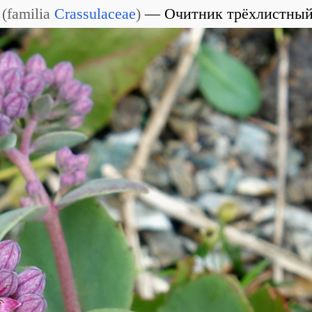
(
familia
Crassulaceae
)
Очитник трёхлистны