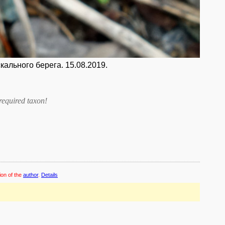
ального берега. 15.08.2019.
required taxon
!
ion of the
author
.
Details