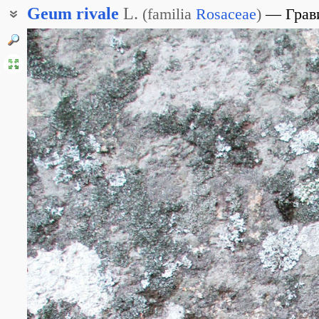
Geum
rivale
L.
(
familia
Rosaceae
)
Грав
Гравилат приречный
Гравилат приручейный