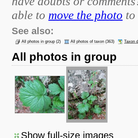
have doubts or comment
able to
move the photo
to 
See also:
All photos in group
(2)
All photos of taxon
(363)
Taxon d
All photos in group
Show full-size images