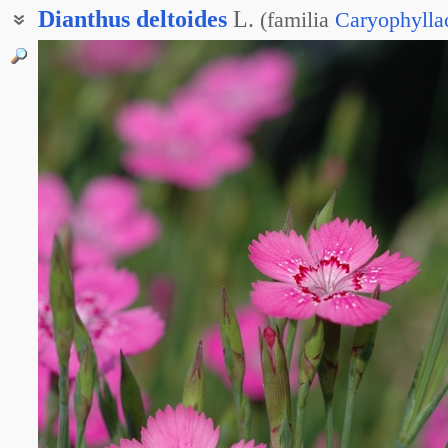
Dianthus
deltoides
L.
(
familia
Caryophylla
Гвоздика дельтовидная
Гвоздика-травянка