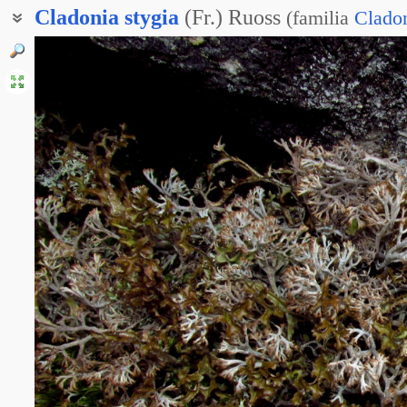
Cladonia
stygia
(Fr.) Ruoss
(
familia
Clado
Кладония стигийская