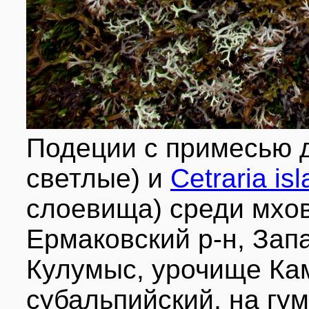
Подеции с примесью д
светлые) и
Cetraria is
слоевища) среди мхов
Ермаковский р-н, Зап
Кулумыс, урочище Ка
субальпийский, на гу