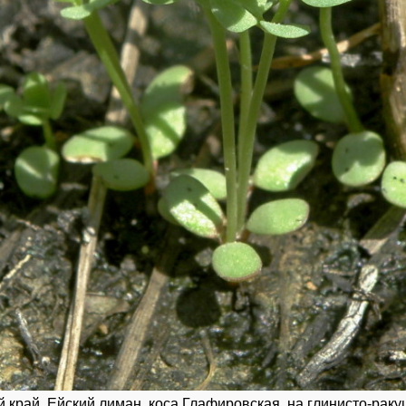
край, Ейский лиман, коса Глафировская, на глинисто-раку