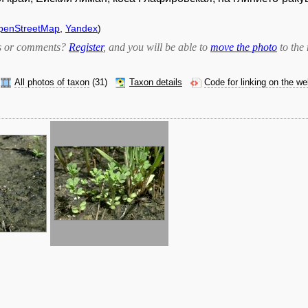
penStreetMap
,
Yandex
)
bts or comments?
Register
, and you will be able to
move the photo
to the 
All photos of taxon
(31)
Taxon details
Code for linking on the w