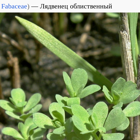
Fabaceae
)
Лядвенец облиственный