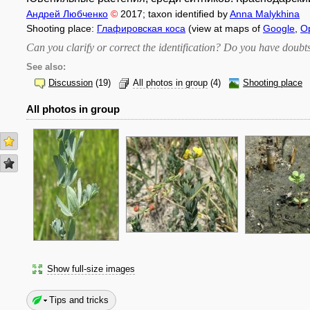
Андрей Любченко
©
2017
; taxon identified by
Anna Malykhina
Shooting place:
Глафировская коса
(view at maps of
Google
,
O
Can you clarify or correct the identification? Do you have dou
See also:
Discussion
(19)
All photos in group
(4)
Shooting place
All photos in group
Show full-size images
Tips and tricks