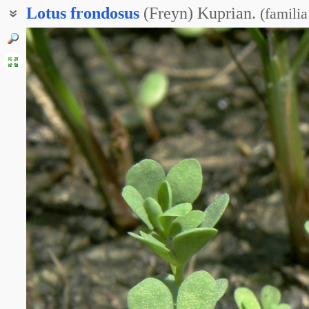
Lotus
frondosus
(Freyn) Kuprian.
(
familia
Лядвенец густо-облиственный
Лядвенец густооблиственный
Лядвенец густоолиственный