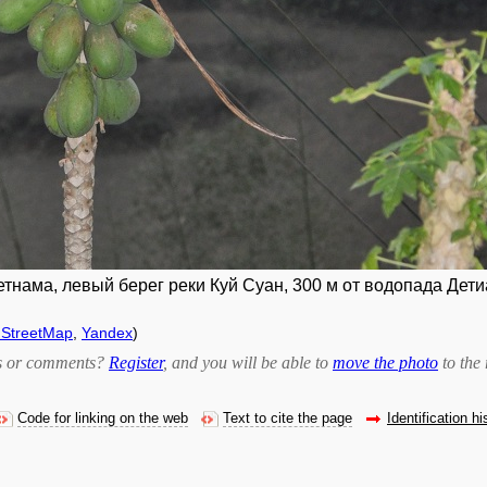
нама, левый берег реки Куй Суан, 300 м от водопада Детиан
StreetMap
,
Yandex
)
bts or comments?
Register
, and you will be able to
move the photo
to the 
Code for linking on the web
Text to cite the page
Identification hi