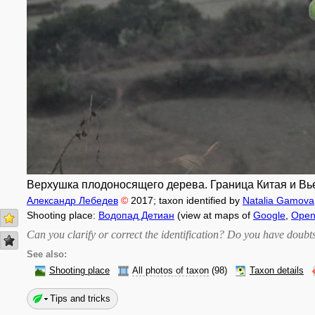
Верхушка плодоносящего дерева. Граница Китая и Вьет
Александр Лебедев
©
2017
; taxon identified by
Natalia Gamova
Shooting place:
Водопад Детиан
(view at maps of
Google
,
Open
Can you clarify or correct the identification? Do you have dou
See also:
Shooting place
All photos of taxon
(98)
Taxon details
Tips and tricks