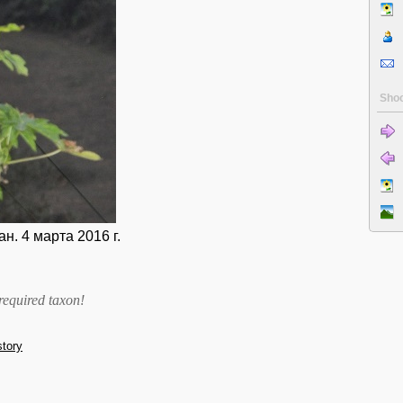
Shoo
. 4 марта 2016 г.
required taxon
!
story