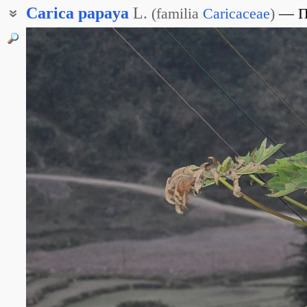
Carica
papaya
L.
(
familia
Caricaceae
)
П
Дынное дерево
Хлебное дерево