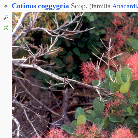
Cotinus
coggygria
Scop.
(
familia
Anacardi
Скумпия обыкновенная
Сумах-скумпия