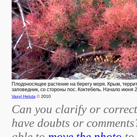
Плодоносящее растение на берегу моря. Крым, терри
заповедник, со стороны пос. Коктебель. Начало июня 2
Vasyl Heluta
©
2010
Can you clarify or correct
have doubts or comment
able to
move the photo
to 