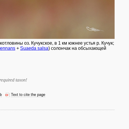
тловины оз. Кучукское, в 1 км южнее устья р. Кучук;
rennans
+
Suaeda salsa
) солончак на обсыхающей
required taxon
!
eb
Text to cite the page