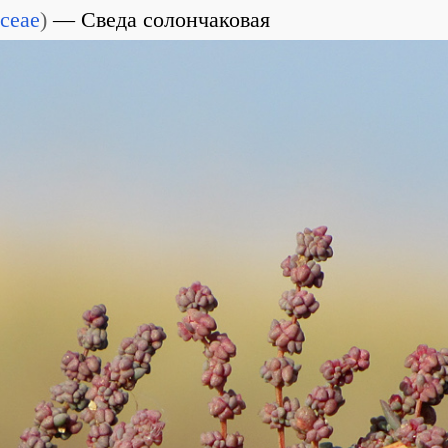
ceae
)
Сведа солончаковая