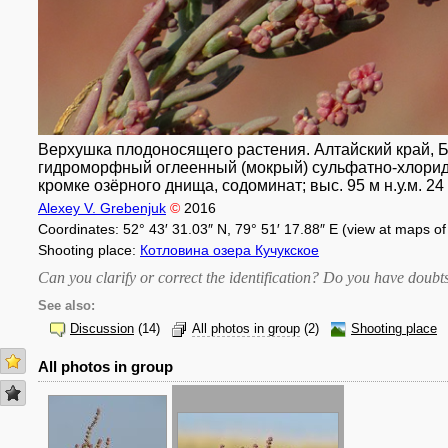
Верхушка плодоносящего растения. Алтайский край, Бл
гидроморфный оглеенный (мокрый) сульфатно-хлорид
кромке озёрного днища, содоминат; выс. 95 м н.у.м. 24 
Alexey V. Grebenjuk
©
2016
Coordinates: 52° 43′ 31.03″ N, 79° 51′ 17.88″ E (view at maps o
Shooting place:
Котловина озера Кучукское
Can you clarify or correct the identification? Do you have dou
See also:
Discussion
(14)
All photos in group
(2)
Shooting place
All photos in group