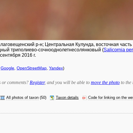
аговещенский р-н; Центральная Кулунда, восточная часть ко
ный триполиево-сочнооднолетнесолянковый (
Salicornia pe
сентября 2016 г.
f
Google
,
OpenStreetMap
,
Yandex
)
bts or comments?
Register
, and you will be able to
move the photo
to the 
All photos of taxon
(50)
Taxon details
Code for linking on the w