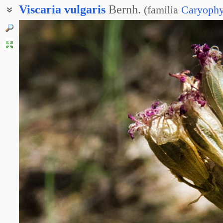
Viscaria
vulgaris
Bernh.
(
familia
Caryophy
Зорька клейкая
Лихнис обыкновенный
Смолёвка клейкая
Смолка липкая
Смолка обыкновенная
Стерис клейкий