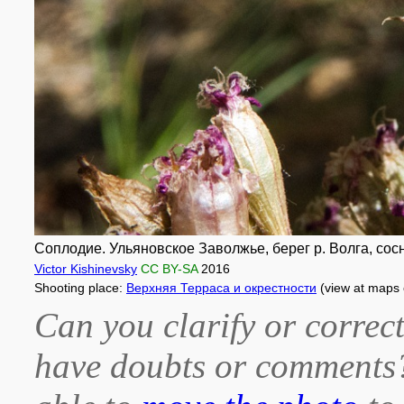
Соплодие. Ульяновское Заволжье, берег р. Волга, сосн
Victor Kishinevsky
CC BY-SA
2016
Shooting place:
Верхняя Терраса и окрестности
(view at maps
Can you clarify or correct
have doubts or comment