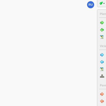
RU
Plan
Vici
Pav