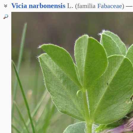
Vicia
narbonensis
L.
(
familia
Fabaceae
)
Вика нарбонская
Вика туркестанская
Горошек туркестанский