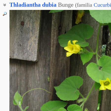
Thladiantha
dubia
Bunge
(
familia
Cucurbi
Красный огурец