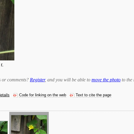
г.
bts or comments?
Register
, and you will be able to
move the photo
to the 
etails
Code for linking on the web
Text to cite the page