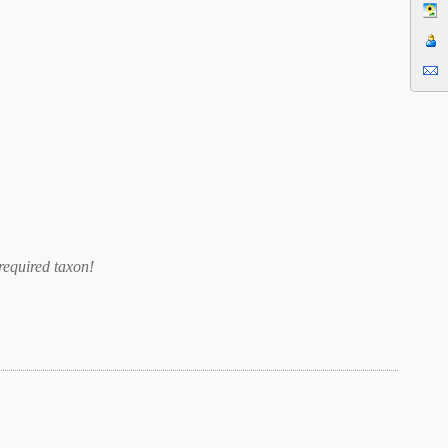
required taxon
!