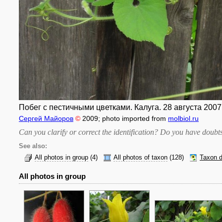
Побег с пестичными цветками. Калуга. 28 августа 2007 
Сергей Майоров
©
2009
; photo imported from
molbiol.ru
Can you clarify or correct the identification? Do you have dou
See also:
All photos in group
(4)
All photos of taxon
(128)
Taxon d
All photos in group