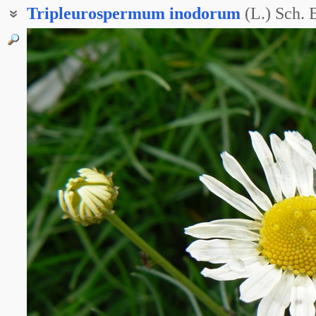
Tripleurospermum
inodorum
(L.) Sch. 
Матрикария непахучая
Ромашка непахучая
Ромашка продырявленная
Ромашка пронзённая
Ромашник непахучий
Трёхреберник продырявленный
Трёхрёбросемянник непахучий
Трёхрёбросемянник продырявленный