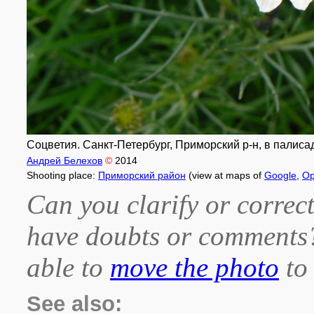
Соцветия. Санкт-Петербург, Приморский р-н, в палиса
Андрей Белехов
©
2014
Shooting place:
Приморский район
(view at maps of
Google
,
Op
Can you clarify or correct
have doubts or comment
able to
move the photo
to 
See also: