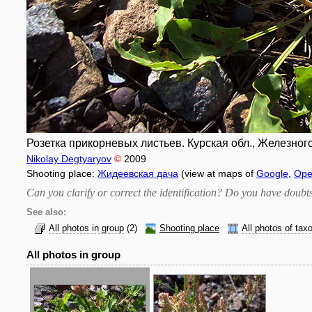
Розетка прикорневых листьев. Курская обл., Железногор
Nikolay Degtyaryov
©
2009
Shooting place:
Жидеевская дача
(view at maps of
Google
,
Ope
Can you clarify or correct the identification? Do you have dou
See also:
All photos in group
(2)
Shooting place
All photos of tax
All photos in group