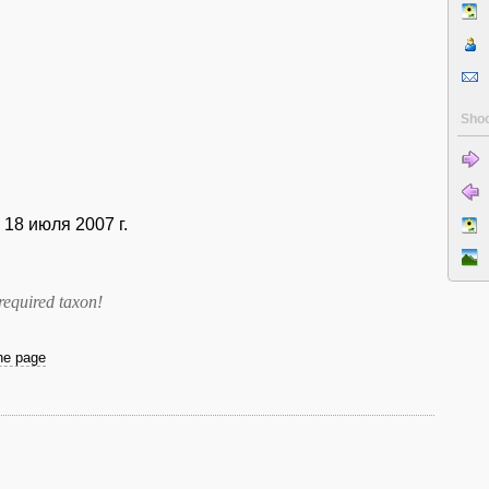
Shoo
 18 июля 2007 г.
required taxon
!
the page