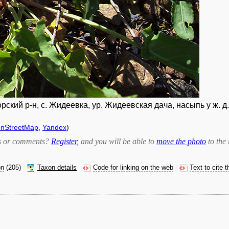
ский р-н, с. Жидеевка, ур. Жидеевская дача, насыпь у ж. д.
nStreetMap
,
Yandex
)
bts or comments?
Register
, and you will be able to
move the photo
to the 
on
(205)
Taxon details
Code for linking on the web
Text to cite 