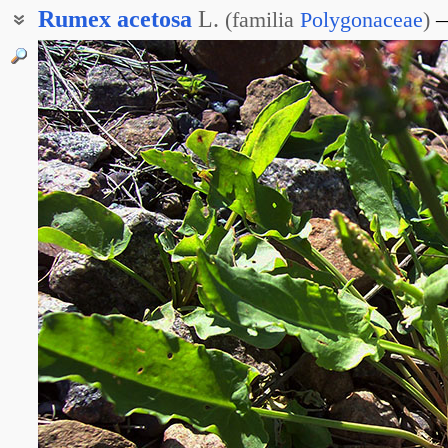
Rumex
acetosa
L.
(
familia
Polygonaceae
)
Щавель болотно-ключевой
Щавель луговой
Щавель обыкновенный