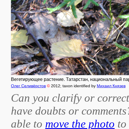
Вегетирующее растение. Татарстан, национальный пар
Олег Селивёрстов
©
2012
; taxon identified by
Михаил Князев
Can you clarify or correct
have doubts or comment
able to
move the photo
to 