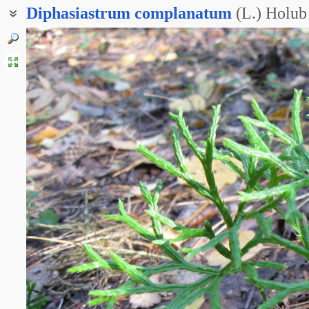
Diphasiastrum
complanatum
(L.) Holub
Дифазиаструм плоский
Дифазиаструм сплюснутый
Дифазиаструм уплощённый
Плаун обоюдоострый
Плаун плоский
Плаун сплюснутый
Плаун уплощённый
Чешуеплаун сплюснутый