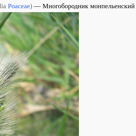
lia
Poaceae
)
Многобородник монпельенский