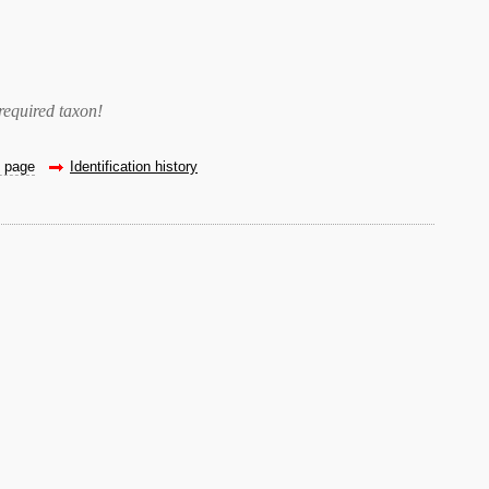
required taxon
!
e page
Identification history