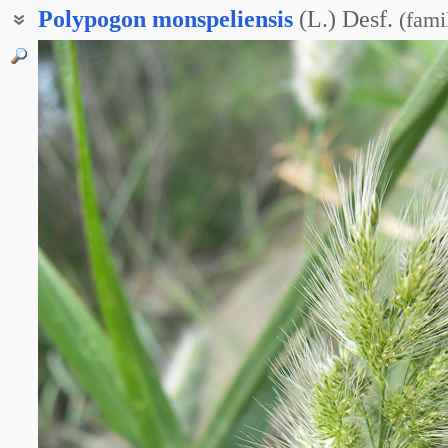
Polypogon
monspeliensis
(L.) Desf.
(
fami
Многобородник монпелиенский
Многобородник монпельевский
Многобородник монпельинский
Полипогон горный