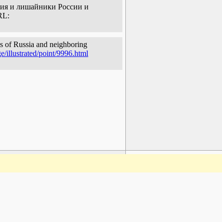
ения и лишайники России и
RL:
s of Russia and neighboring
e/illustrated/point/9996.html
www.plantarium.ru
To the top