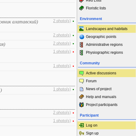
Red Lists
Floristic lists
Environment
2 photo(s)
•
овник алатавский)
Landscapes and habitats
2 photo(s)
•
Geographic points
2 photo(s)
•
ая)
Administrative regions
1 photo(s)
•
Physiographic regions
Community
1 photo(s)
•
Active discussions
Forum
News of project
1 photo(s)
•
)
Help and manuals
Project participants
2 photo(s)
•
Participant
1 photo(s)
•
Log on
Sign up