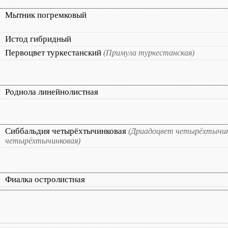
Мытник погремковый
Истод гибридный
Первоцвет туркестанский
(Примула туркестанская)
Родиола линейнолистная
Сиббальдия четырёхтычинковая
(Дриадоцвет четырёхтычи
четырёхтычинковая)
Фиалка остролистная