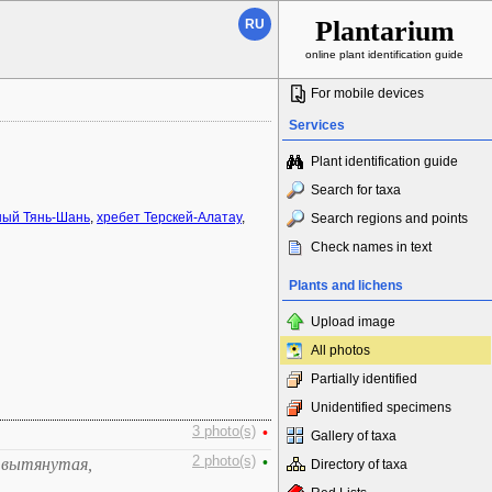
Plantarium
RU
online plant identification guide
For mobile devices
Services
Plant identification guide
Search for taxa
ный Тянь-Шань
,
хребет Терскей-Алатау
,
Search regions and points
Check names in text
Plants and lichens
Upload image
All photos
Partially identified
Unidentified specimens
3 photo(s)
•
Gallery of taxa
2 photo(s)
•
 вытянутая,
Directory of taxa