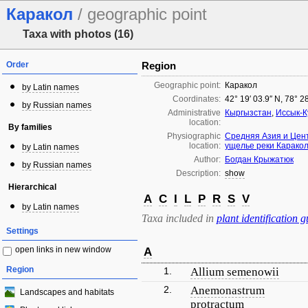
Каракол
/ geographic point
Taxa with photos (16)
Order
Region
Geographic point:
Каракол
by Latin names
Coordinates:
42° 19′ 03.9″ N, 78° 2
by Russian names
Administrative
Кыргызстан
,
Иссык-К
location:
By families
Physiographic
Средняя Азия и Цен
location:
ущелье реки Карако
by Latin names
Author:
Богдан Крыжатюк
by Russian names
Description:
show
Hierarchical
A
C
I
L
P
R
S
V
by Latin names
Taxa included in
plant identification g
Settings
open links in new window
A
Region
1.
Allium semenowii
2.
Anemonastrum
Landscapes and habitats
protractum