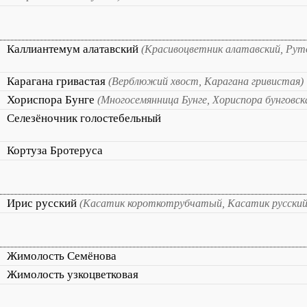
Каллиантемум алатавский
(Красивоцветник алатавский, Рут
Карагана гривастая
(Верблюжий хвост, Карагана гривистая)
Хориспора Бунге
(Многосемянница Бунге, Хориспора бунговск
Селезёночник голостебельный
Кортуза Бротеруса
Ирис русский
(Касатик короткотрубчатый, Касатик русский
Жимолость Семёнова
Жимолость узкоцветковая