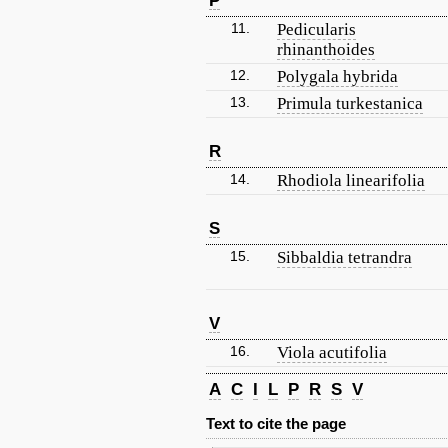
P
11.
Pedicularis
rhinanthoides
12.
Polygala hybrida
13.
Primula turkestanica
R
14.
Rhodiola linearifolia
S
15.
Sibbaldia tetrandra
V
16.
Viola acutifolia
A
C
I
L
P
R
S
V
Text to cite the page