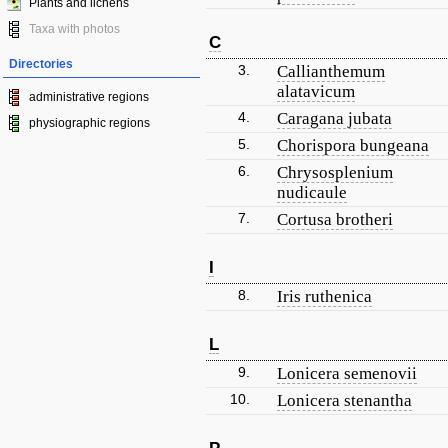
Plants and lichens
Taxa with photos
C
Directories
3.
Callianthemum
alatavicum
administrative regions
4.
Caragana jubata
physiographic regions
5.
Chorispora bungeana
6.
Chrysosplenium
nudicaule
7.
Cortusa brotheri
I
8.
Iris ruthenica
L
9.
Lonicera semenovii
10.
Lonicera stenantha