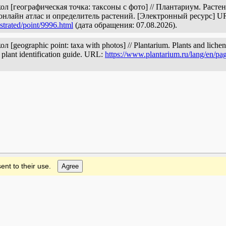
л [географическая точка: таксоны с фото] // Плантариум. Раст
онлайн атлас и определитель растений. [Электронный ресурс] U
strated/point/9996.html
(дата обращения: 07.08.2026).
eographic point: taxa with photos] // Plantarium. Plants and lichen
d plant identification guide. URL:
https://www.plantarium.ru/lang/en/pag
ent to their use.
Agree