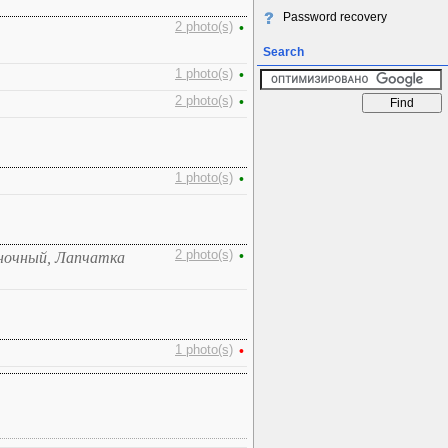
Password recovery
2 photo(s)
•
Search
1 photo(s)
•
2 photo(s)
•
1 photo(s)
•
2 photo(s)
•
ночный, Лапчатка
1 photo(s)
•