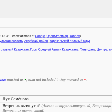
8′ 13.3″ E (view at maps of
Google
,
OpenStreetMap
,
Yandex
)
ульская область
,
Аксуйский район
,
Каракольский аильный округ
тральный Казахстан
,
Горы Средней Азии и Казахстана
,
Тянь-Шань
,
Централь
л
uide
marked as
•
; taxa not included in key marked as
•
.
Лук Семёнова
Ветреник вытянутый
(Анемонаструм вытянутый, Ветреница
Ветренник вытянутый)