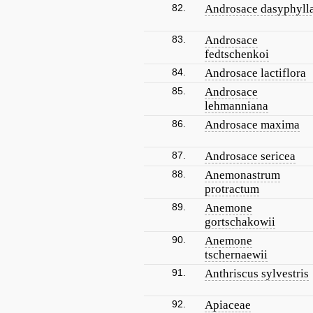
82.
Androsace dasyphyll
83.
Androsace
fedtschenkoi
84.
Androsace lactiflora
85.
Androsace
lehmanniana
86.
Androsace maxima
87.
Androsace sericea
88.
Anemonastrum
protractum
89.
Anemone
gortschakowii
90.
Anemone
tschernaewii
91.
Anthriscus sylvestris
92.
Apiaceae