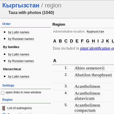
Кыргызстан
/ region
Taxa with photos (1040)
Order
Region
Administrative location:
Кыргызстан
by Latin names
by Russian names
A
B
C
D
E
F
G
H
I
J
K
By families
Taxa included in
plant identification g
by Latin names
A
by Russian names
1.
Abies semenovii
Hierarchical
2.
Abutilon theophrasti
by Latin names
Settings
3.
Acantholimon
open links in new window
4.
Acantholimon
alatavicum
Region
5.
Acantholimon
List of subregions
compactum