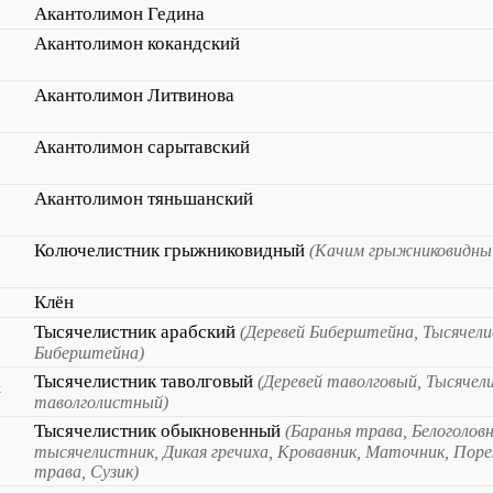
Акантолимон Гедина
Акантолимон кокандский
Акантолимон Литвинова
Акантолимон сарытавский
Акантолимон тяньшанский
Колючелистник грыжниковидный
(Качим грыжниковидны
Клён
Тысячелистник арабский
(Деревей Биберштейна, Тысячел
Биберштейна)
a
Тысячелистник таволговый
(Деревей таволговый, Тысячел
таволголистный)
Тысячелистник обыкновенный
(Баранья трава, Белоголовн
тысячелистник, Дикая гречиха, Кровавник, Маточник, Поре
трава, Сузик)