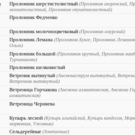
a
Проломник шерстистолистный
(Проломник ангренский, П
мохнатолистный, Проломник опушённолистный)
Проломник Федченко
Проломник молочноцветковый
(Проломник амурский)
Проломник Лемана
(Проломник Бунге, Проломник Леманов
Ольги)
Проломник большой
(Проломник крупный, Проломник наи
Турчанинова)
Проломник шелковистый
Ветреник вытянутый
(Анемонаструм вытянутый, Ветрени
Ветренник вытянутый)
Ветреница Горчакова
(Анемона алмаатинская, Анемона Го
алмаатинская)
Ветреница Черняева
Купырь лесной
(Купырь альпийский, Купырь кандолля, Морк
морковная, Ужовник)
Сельдерейные
(Зонтичные)