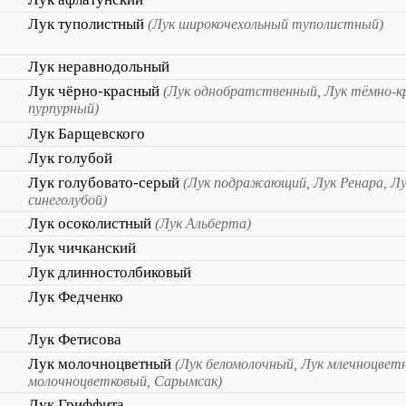
Лук туполистный
(Лук широкочехольный туполистный)
Лук неравнодольный
Лук чёрно-красный
(Лук однобратственный, Лук тёмно-кр
пурпурный)
Лук Барщевского
Лук голубой
Лук голубовато-серый
(Лук подражающий, Лук Ренара, Лук
синеголубой)
Лук осоколистный
(Лук Альберта)
Лук чичканский
Лук длинностолбиковый
Лук Федченко
Лук Фетисова
Лук молочноцветный
(Лук беломолочный, Лук млечноцвет
молочноцветковый, Сарымсак)
Лук Гриффита