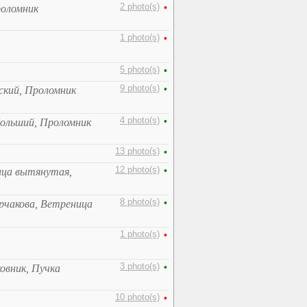
2 photo(s)
•
роломник
1 photo(s)
•
5 photo(s)
•
9 photo(s)
•
ский, Проломник
4 photo(s)
•
больший, Проломник
13 photo(s)
•
12 photo(s)
•
ца вытянутая,
8 photo(s)
•
рчакова, Ветреница
1 photo(s)
•
3 photo(s)
•
овник, Пучка
10 photo(s)
•