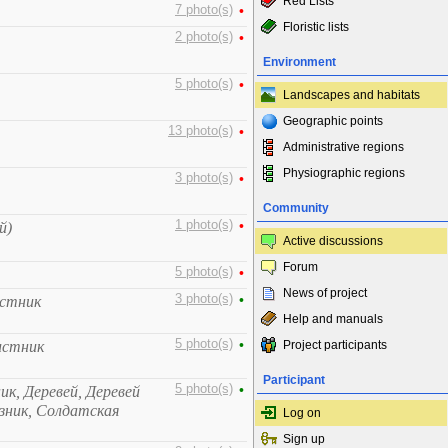
Red Lists
7 photo(s)
•
Floristic lists
2 photo(s)
•
Environment
5 photo(s)
•
Landscapes and habitats
Geographic points
13 photo(s)
•
Administrative regions
Physiographic regions
3 photo(s)
•
Community
1 photo(s)
•
й)
Active discussions
Forum
5 photo(s)
•
News of project
3 photo(s)
•
истник
Help and manuals
5 photo(s)
•
истник
Project participants
Participant
5 photo(s)
•
ик, Деревей, Деревей
зник, Солдатская
Log on
Sign up