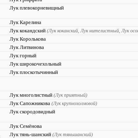
Лук плевокорневищный
Лук Карелина
Лук кокандский
(Лук коканский, Лук нителистный, Лук ос
Лук Королькова
Лук Литвинова
Лук горный
Лук широкочехольный
Лук плоскотычинный
Лук многолистный
(Лук приятный)
Лук Сапожникова
(Лук крупнохолмовой)
Лук скородовидный
Лук Семёнова
m
Лук тянь-шанский
(Лук тяньшанский)