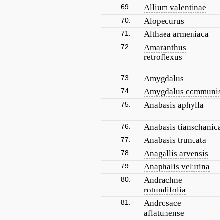
69.
Allium valentinae
70.
Alopecurus
71.
Althaea armeniaca
72.
Amaranthus
retroflexus
73.
Amygdalus
74.
Amygdalus communi
75.
Anabasis aphylla
76.
Anabasis tianschanic
77.
Anabasis truncata
78.
Anagallis arvensis
79.
Anaphalis velutina
80.
Andrachne
rotundifolia
81.
Androsace
aflatunense