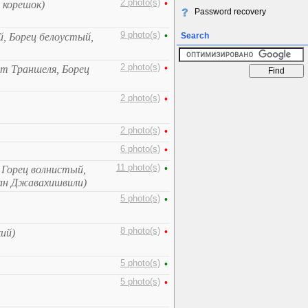
2 photo(s)
•
 корешок)
Password recovery
9 photo(s)
•
, Борец белоустый,
Search
2 photo(s)
•
ит Траншеля, Борец
2 photo(s)
•
2 photo(s)
•
6 photo(s)
•
11 photo(s)
•
 Горец волнистый,
ран Джавахишвили)
5 photo(s)
•
8 photo(s)
•
ий)
5 photo(s)
•
5 photo(s)
•