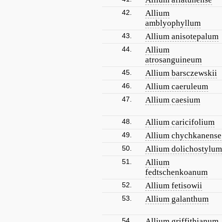
42.
Allium
amblyophyllum
43.
Allium anisotepalum
44.
Allium
atrosanguineum
45.
Allium barsczewskii
46.
Allium caeruleum
47.
Allium caesium
48.
Allium caricifolium
49.
Allium chychkanense
50.
Allium dolichostylum
51.
Allium
fedtschenkoanum
52.
Allium fetisowii
53.
Allium galanthum
54.
Allium griffithianum