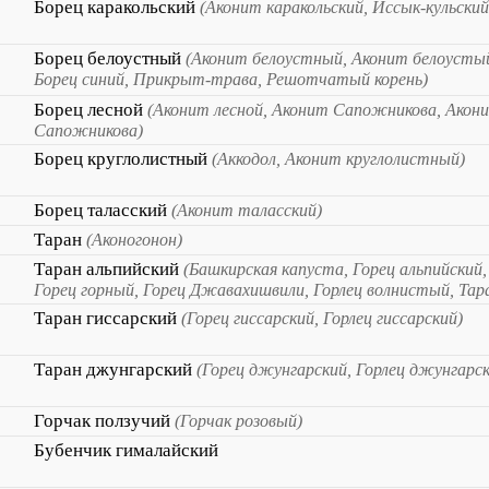
Борец каракольский
(Аконит каракольский, Иссык-кульский
Борец белоустный
(Аконит белоустный, Аконит белоустый
Борец синий, Прикрыт-трава, Решотчатый корень)
Борец лесной
(Аконит лесной, Аконит Сапожникова, Акон
Сапожникова)
Борец круглолистный
(Аккодол, Аконит круглолистный)
Борец таласский
(Аконит таласский)
Таран
(Аконогонон)
Таран альпийский
(Башкирская капуста, Горец альпийский,
Горец горный, Горец Джавахишвили, Горлец волнистый, Та
Таран гиссарский
(Горец гиссарский, Горлец гиссарский)
Таран джунгарский
(Горец джунгарский, Горлец джунгарск
Горчак ползучий
(Горчак розовый)
Бубенчик гималайский