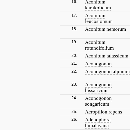
16.
Aconitum
karakolicum
17.
Aconitum
leucostomum
18.
Aconitum nemorum
19.
Aconitum
rotundifolium
20.
Aconitum talassicum
21.
Aconogonon
22.
Aconogonon alpinum
23.
Aconogonon
hissaricum
24.
Aconogonon
songaricum
25.
Acroptilon repens
26.
Adenophora
himalayana