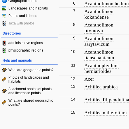
Geographic points
6.
Acantholimon hedinii
Landscapes and habitats
7.
Acantholimon
Plants and lichens
kokandense
Taxa with photos
8.
Acantholimon
litvinovii
Directories
9.
Acantholimon
administrative regions
sarytavicum
physiographic regions
10.
Acantholimon
tianschanicum
Help and manuals
11.
Acanthophyllum
What are geographic points?
herniarioides
Photos of landscapes and
12.
Acer
habitats
13.
Achillea arabica
Attachment photos of plants
and lichens to points
14.
Achillea filipendulin
What are shared geographic
points?
15.
Achillea millefolium