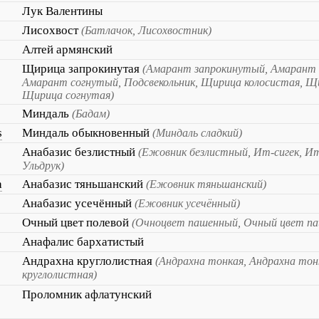
Лук Валентины
Лисохвост
(Батлачок, Лисохвостник)
Алтей армянский
Щирица запрокинутая
(Амарант запрокинутый, Амарант 
Амарант согнутый, Подсвекольник, Щирица колосистая, Щ
Щирица согнутая)
Миндаль
(Бадам)
s
Миндаль обыкновенный
(Миндаль сладкий)
Анабазис безлистный
(Ежовник безлистный, Ит-сигек, Ит
Ульдрук)
a
Анабазис тяньшанский
(Ежовник тяньшанский)
Анабазис усечённый
(Ежовник усечённый)
Очный цвет полевой
(Очноцвет пашенный, Очный цвет п
Анафалис бархатистый
Андрахна круглолистная
(Андрахна тонкая, Андрахна тон
круглолистная)
Проломник афлатунский