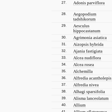
27.
Adonis parviflora
28.
Aegopodium
tadshikorum
29.
Aesculus
hippocastanum
30.
Agrimonia asiatica
31.
Aizopsis hybrida
32.
Ajania fastigiata
33.
Alcea nudiflora
34.
Alcea rosea
35.
Alchemilla
36.
Alfredia acantholepis
37.
Alfredia nivea
38.
Alhagi sparsifolia
39.
Alisma lanceolatum
40.
Allium
41.
Allium aflatunense