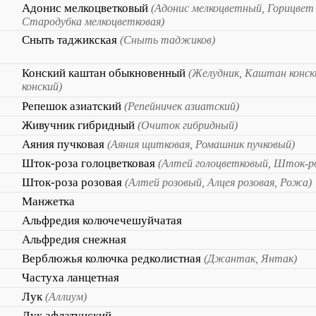
Адонис мелкоцветковый
(Адонис мелкоцветный, Горицвет
Стародубка мелкоцветковая)
Сныть таджикская
(Сныть таджиков)
Конский каштан обыкновенный
(Желудник, Каштан конс
конский)
Репешок азиатский
(Репейничек азиатский)
Живучник гибридный
(Очиток гибридный)
Аяния пучковая
(Аяния щитковая, Ромашник пучковый)
Шток-роза голоцветковая
(Алтей голоцветковый, Шток-ро
Шток-роза розовая
(Алтей розовый, Алцея розовая, Рожа)
Манжетка
Альфредия колючечешуйчатая
Альфредия снежная
Верблюжья колючка редколистная
(Джантак, Янтак)
Частуха ланцетная
Лук
(Аллиум)
Лук афлатунский