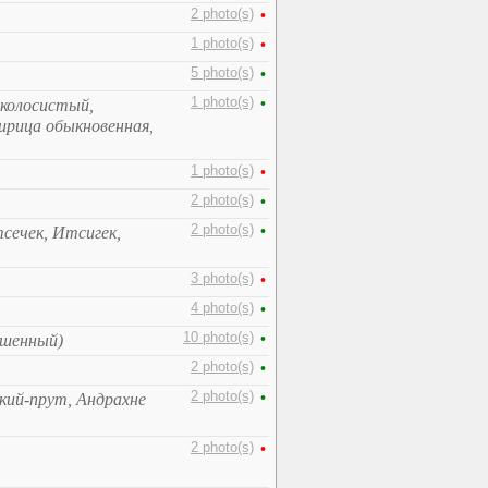
2 photo(s)
•
1 photo(s)
•
5 photo(s)
•
1 photo(s)
•
колосистый,
ирица обыкновенная,
1 photo(s)
•
2 photo(s)
•
2 photo(s)
•
сечек, Итсигек,
3 photo(s)
•
4 photo(s)
•
10 photo(s)
•
ашенный)
2 photo(s)
•
2 photo(s)
•
кий-прут, Андрахне
2 photo(s)
•