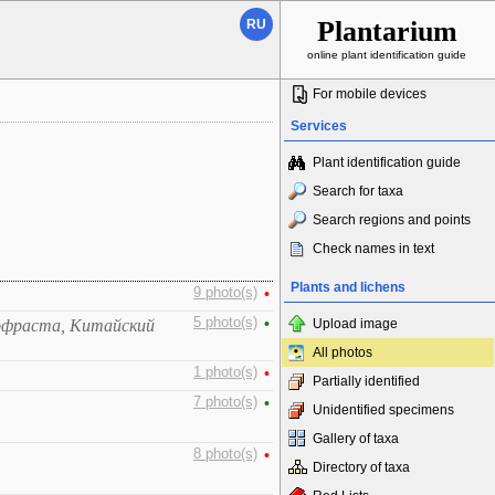
Plantarium
RU
online plant identification guide
For mobile devices
Services
Plant identification guide
Search for taxa
Search regions and points
Check names in text
Plants and lichens
9 photo(s)
•
5 photo(s)
•
офраста, Китайский
Upload image
All photos
1 photo(s)
•
Partially identified
7 photo(s)
•
Unidentified specimens
Gallery of taxa
8 photo(s)
•
Directory of taxa