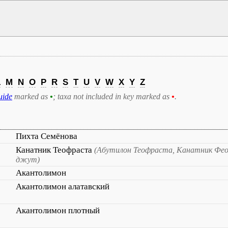
L
M
N
O
P
R
S
T
U
V
W
X
Y
Z
uide
marked as
•
; taxa not included in key marked as
•
.
Пихта Семёнова
Канатник Теофраста
(Абутилон Теофраста, Канатник Фе
джут)
Акантолимон
Акантолимон алатавский
Акантолимон плотный