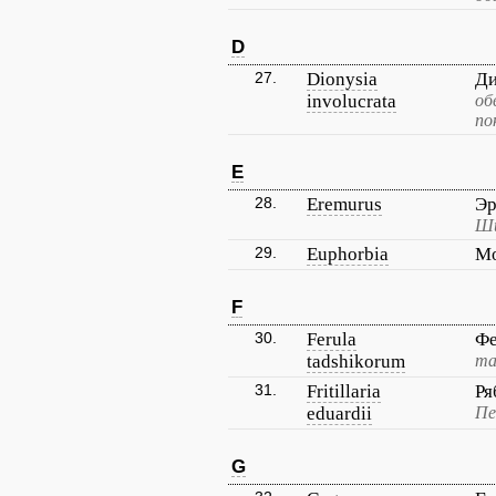
D
27.
Dionysia
Ди
involucrata
об
по
E
28.
Eremurus
Э
Ши
29.
Euphorbia
М
F
30.
Ferula
Фе
tadshikorum
та
31.
Fritillaria
Ря
eduardii
Пе
G