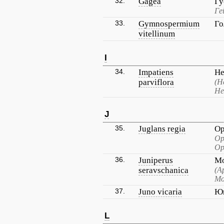
32.
Gagea
Гу
Ге
33.
Gymnospermium
Го
vitellinum
I
34.
Impatiens
Не
parviflora
(Н
Не
J
35.
Juglans regia
Ор
Ор
Ор
36.
Juniperus
Мо
seravschanica
(А
Мо
37.
Juno vicaria
Ю
L