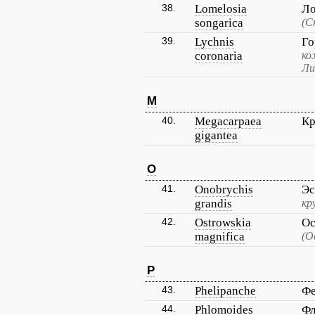
38.
Lomelosia
Ло
songarica
(С
39.
Lychnis
Го
coronaria
ко
Ли
M
40.
Megacarpaea
Кр
gigantea
O
41.
Onobrychis
Эс
grandis
кр
42.
Ostrowskia
Ос
magnifica
(О
P
43.
Phelipanche
Фе
44.
Phlomoides
Фл