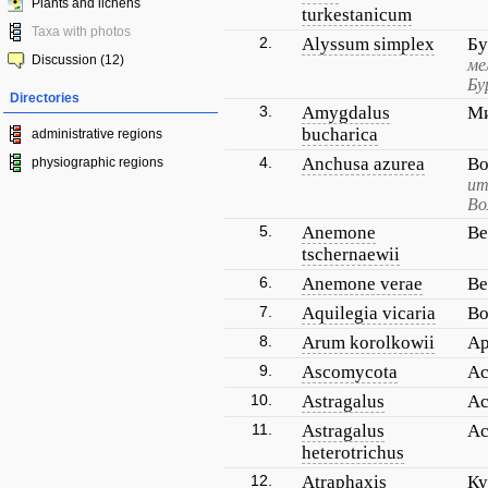
Plants and lichens
turkestanicum
Taxa with photos
2.
Alyssum simplex
Бу
Discussion (12)
ме
Бу
Directories
3.
Amygdalus
Ми
bucharica
administrative regions
4.
Anchusa azurea
Во
physiographic regions
ит
Во
5.
Anemone
Ве
tschernaewii
6.
Anemone verae
Ве
7.
Aquilegia vicaria
Во
8.
Arum korolkowii
Ар
9.
Ascomycota
Ас
10.
Astragalus
Ас
11.
Astragalus
Ас
heterotrichus
12.
Atraphaxis
Ку