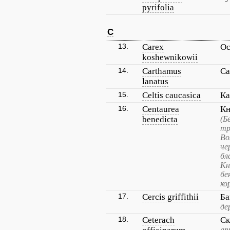
pyrifolia
C
13.
Carex
Ос
koshewnikowii
14.
Carthamus
Са
lanatus
15.
Celtis caucasica
Ка
16.
Centaurea
Кн
benedicta
(Б
тр
Во
че
бл
Кн
бе
ко
17.
Cercis griffithii
Ба
де
18.
Ceterach
Ск
ап