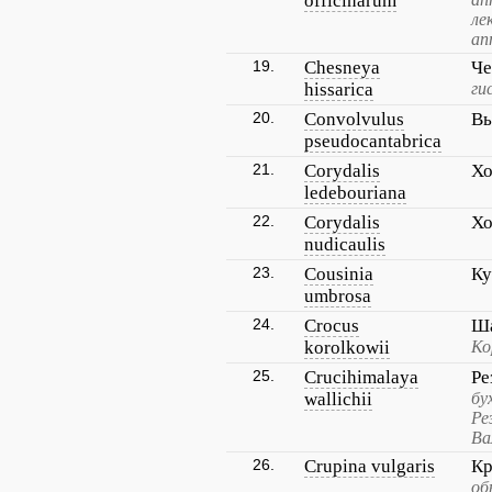
officinarum
ле
ап
19.
Chesneya
Че
hissarica
ги
20.
Convolvulus
Вь
pseudocantabrica
21.
Corydalis
Хо
ledebouriana
22.
Corydalis
Хо
nudicaulis
23.
Cousinia
Ку
umbrosa
24.
Crocus
Ша
korolkowii
Ко
25.
Crucihimalaya
Ре
wallichii
бу
Ре
Ва
26.
Crupina vulgaris
Кр
об