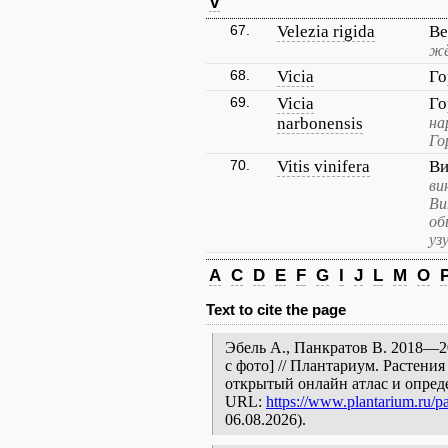
V
67.
Velezia rigida
Ве
жё
68.
Vicia
Г
69.
Vicia
Го
narbonensis
на
Го
70.
Vitis vinifera
Ви
ви
Ви
об
уз
A
C
D
E
F
G
I
J
L
M
O
Text to cite the page
Эбель А., Панкратов В. 2018—20
с фото] // Плантариум. Растени
открытый онлайн атлас и опред
URL:
https://www.plantarium.ru/pa
06.08.2026).