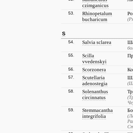
czimganicus
53.
Rhinopetalum
Ро
bucharicum
(Р
S
54.
Salvia sclarea
Ша
бо
55.
Scilla
Пр
vvedenskyi
56.
Scorzonera
Ко
57.
Scutellaria
Шл
adenostegia
(Ш
58.
Solenanthus
Тр
circinnatus
(Т
Че
59.
Stemmacantha
Бо
integrifolia
(Л
Ра
Ст