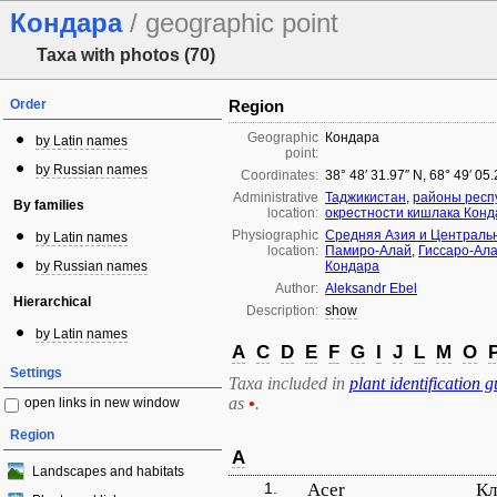
Кондара
/ geographic point
Taxa with photos (70)
Order
Region
Geographic
Кондара
by Latin names
point:
by Russian names
Coordinates:
38° 48′ 31.97″ N, 68° 49′ 05
Administrative
Таджикистан
,
районы респ
By families
location:
окрестности кишлака Конд
Physiographic
Средняя Азия и Централь
by Latin names
location:
Памиро-Алай
,
Гиссаро-Ал
by Russian names
Кондара
Author:
Aleksandr Ebel
Hierarchical
Description:
show
by Latin names
A
C
D
E
F
G
I
J
L
M
O
Settings
Taxa included in
plant identification g
as
•
.
open links in new window
Region
A
Landscapes and habitats
1.
Acer
Кл