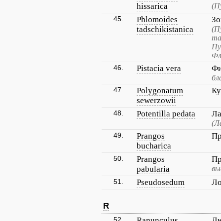
hissarica
(П
45.
Phlomoides
Зо
tadschikistanica
(П
та
Пу
Фл
46.
Pistacia vera
Фи
бл
47.
Polygonatum
Ку
sewerzowii
48.
Potentilla pedata
Ла
(Л
49.
Prangos
Пр
bucharica
50.
Prangos
Пр
pabularia
вы
51.
Pseudosedum
Ло
R
52.
Ranunculus
Лю