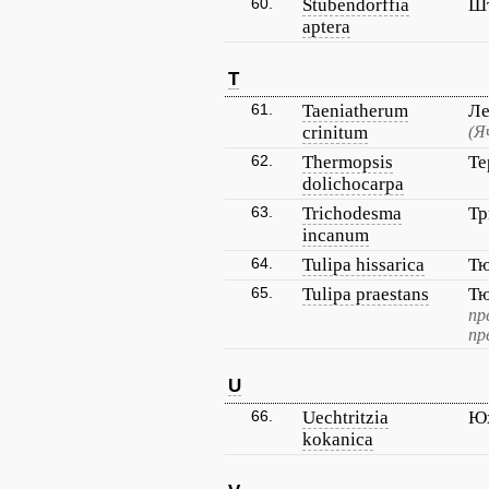
60.
Stubendorffia
Шт
aptera
T
61.
Taeniatherum
Ле
crinitum
(Я
62.
Thermopsis
Те
dolichocarpa
63.
Trichodesma
Тр
incanum
64.
Tulipa hissarica
Тю
65.
Tulipa praestans
Тю
пр
пр
U
66.
Uechtritzia
Юх
kokanica