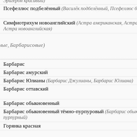
Эригерон красивый)
Псефеллюс подбелённый
(Василёк подбелённый, Псефеллюс 
Симфиотрихум новоанглийский
(Астра американская, Астра
Астра новоанглийская)
ные, Барбарисовые)
Барбарис
Барбарис амурский
Барбарис Юлианы
(Барбарис Джулианы, Барбарис Юлиана)
Барбарис оттавский
Барбарис обыкновенный
Барбарис обыкновенный тёмно-пурпуровый
(Барбарис обы
пурпурный)
Горянка красная