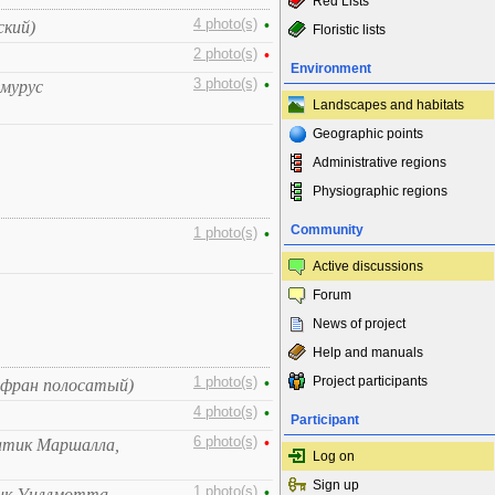
Red Lists
4 photo(s)
•
ский)
Floristic lists
2 photo(s)
•
Environment
3 photo(s)
•
мурус
Landscapes and habitats
Geographic points
Administrative regions
Physiographic regions
Community
1 photo(s)
•
Active discussions
Forum
News of project
Help and manuals
Project participants
1 photo(s)
•
афран полосатый)
4 photo(s)
•
Participant
6 photo(s)
•
атик Маршалла,
Log on
Sign up
1 photo(s)
•
ик Уиллмотта,