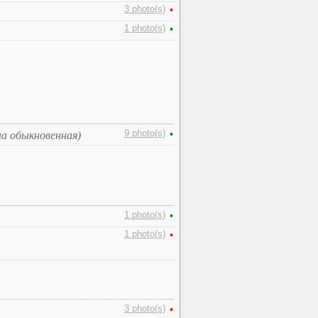
3 photo(s)
•
1 photo(s)
•
9 photo(s)
•
на обыкновенная)
1 photo(s)
•
1 photo(s)
•
3 photo(s)
•