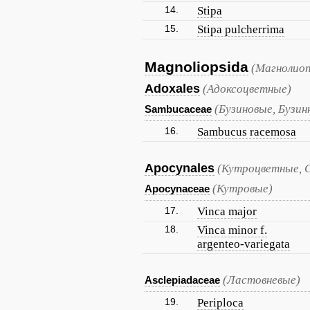
14.
Stipa
15.
Stipa pulcherrima
Magnoliopsida
(Магнолиоп
Adoxales
(Адоксоцветные)
(Бузиновые, Бузин
Sambucaceae
16.
Sambucus racemosa
Apocynales
(Кутроцветные, 
(Кутровые)
Apocynaceae
17.
Vinca major
18.
Vinca minor f.
argenteo-variegata
(Ластовневые)
Asclepiadaceae
19.
Periploca