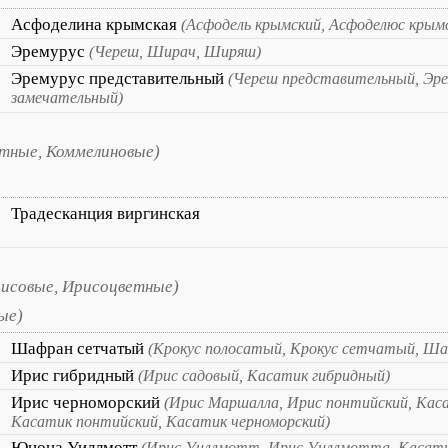
Асфоделина крымская
(Асфодель крымский, Асфоделюс крым
Эремурус
(Череш, Ширач, Ширяш)
Эремурус представительный
(Череш представительный, Эре
замечательный)
тные, Коммелиновые)
Традесканция виргинская
исовые, Ирисоцветные)
ые)
Шафран сетчатый
(Крокус полосатый, Крокус сетчатый, Ш
Ирис гибридный
(Ирис садовый, Касатик гибридный)
Ирис черноморский
(Ирис Маршалла, Ирис понтийский, Кас
Касатик понтийский, Касатик черноморский)
Юнона Уиллмотт
(Ирис Уиллмотт, Ирис Уиллмотта, Касат