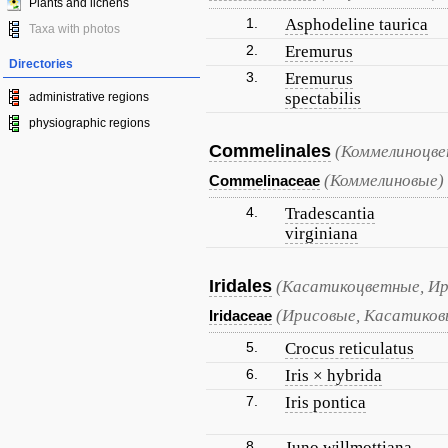
Plants and lichens
1.
Asphodeline taurica
Taxa with photos
2.
Eremurus
Directories
3.
Eremurus
spectabilis
administrative regions
physiographic regions
Commelinales
(Коммелиноцве
(Коммелиновые)
Commelinaceae
4.
Tradescantia
virginiana
Iridales
(Касатикоцветные, Ир
(Ирисовые, Касатиков
Iridaceae
5.
Crocus reticulatus
6.
Iris × hybrida
7.
Iris pontica
8.
Juno willmottiana