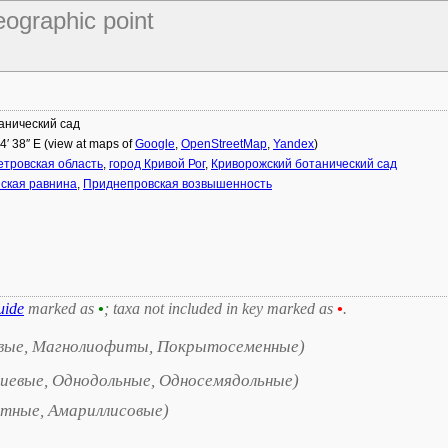
eographic point
анический сад
34′ 38″ E (view at maps of
Google
,
OpenStreetMap
,
Yandex
)
тровская область
,
город Кривой Рог
,
Криворожский ботанический сад
ская равнина
,
Приднепровская возвышенность
uide
marked as
•
; taxa not included in key marked as
•
.
вые, Магнолиофиты, Покрытосеменные)
иевые, Однодольные, Односемядольные)
етные, Амариллисовые)