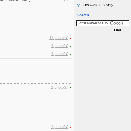
Password recovery
Search
11 photo(s)
•
4 photo(s)
•
4 photo(s)
•
1 photo(s)
•
1 photo(s)
•