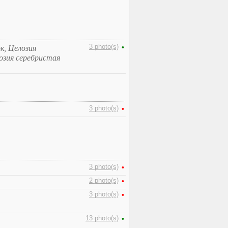
3 photo(s)
•
к, Целозия
лозия серебристая
3 photo(s)
•
3 photo(s)
•
2 photo(s)
•
3 photo(s)
•
13 photo(s)
•