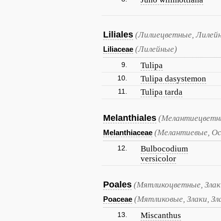
Liliales
(Лилиецветные, Лилей
(Лилейные)
Liliaceae
9.
Tulipa
10.
Tulipa dasystemon
11.
Tulipa tarda
Melanthiales
(Мелантиецветн
(Мелантиевые, Ос
Melanthiaceae
12.
Bulbocodium
versicolor
Poales
(Мятликоцветные, Злак
(Мятликовые, Злаки, Зл
Poaceae
13.
Miscanthus