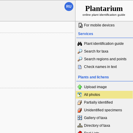
Plantarium
RU
online plant identification guide
For mobile devices
Services
Plant identification guide
Search for taxa
Search regions and points
Check names in text
Plants and lichens
Upload image
All photos
Partially identified
Unidentified specimens
Gallery of taxa
Directory of taxa