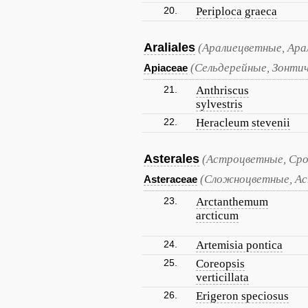
20.
Periploca graeca
Araliales
(Аралиецветные, Ара
(Сельдерейные, Зонти
Apiaceae
21.
Anthriscus
sylvestris
22.
Heracleum stevenii
Asterales
(Астроцветные, Ср
(Сложноцветные, А
Asteraceae
23.
Arctanthemum
arcticum
24.
Artemisia pontica
25.
Coreopsis
verticillata
26.
Erigeron speciosus