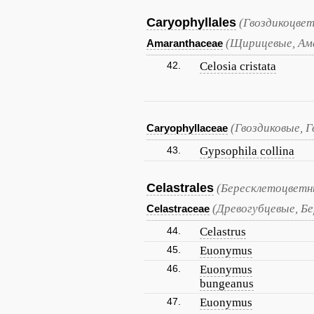
Caryophyllales
(Гвоздикоцве
(Щирицевые, Ам
Amaranthaceae
42.
Celosia cristata
(Гвоздиковые, 
Caryophyllaceae
43.
Gypsophila collina
Celastrales
(Бересклетоцветн
(Древогубцевые, Б
Celastraceae
44.
Celastrus
45.
Euonymus
46.
Euonymus
bungeanus
47.
Euonymus