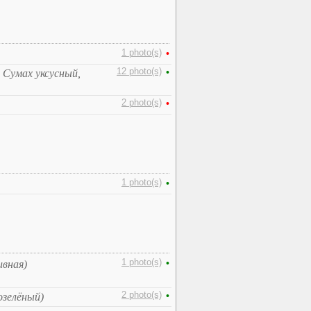
1 photo(s)
•
12 photo(s)
•
 Сумах уксусный,
2 photo(s)
•
1 photo(s)
•
1 photo(s)
•
ивная)
2 photo(s)
•
озелёный)