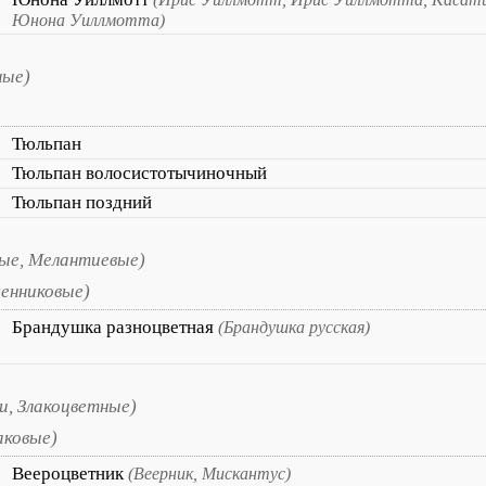
Юнона Уиллмотта)
ные)
Тюльпан
Тюльпан волосистотычиночный
Тюльпан поздний
ые, Мелантиевые)
енниковые)
Брандушка разноцветная
(Брандушка русская)
и, Злакоцветные)
аковые)
Веероцветник
(Веерник, Мискантус)