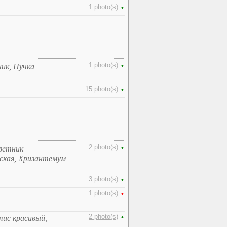
1 photo(s)
•
1 photo(s)
•
ник, Пучка
15 photo(s)
•
2 photo(s)
•
ветник
ская, Хризантемум
3 photo(s)
•
1 photo(s)
•
2 photo(s)
•
тис красивый,