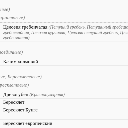
тные)
арантовые)
Целозия гребенчатая
(Петуший гребень, Петушиный гребешо
гребневидная, Целозия курчавая, Целозия петуший гребень, Це
гребенчатая)
Гвоздичные)
Качим холмовой
ые, Бересклетовые)
ересклетовые)
Древогубец
(Краснопузырник)
Бересклет
Бересклет Бунге
Бересклет европейский