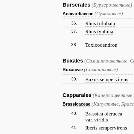
Burserales
(Бурзероцветные)
(Сумаховые)
Anacardiaceae
36.
Rhus trilobata
37.
Rhus typhina
38.
Toxicodendron
Buxales
(Самшитоцветные, 
(Самшитовые)
Buxaceae
39.
Buxus sempervirens
Capparales
(Каперсоцветные,
(Капустные, Брас
Brassicaceae
40.
Brassica oleracea
var. viridis
41.
Iberis sempervirens