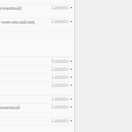
2 photo(s)
•
беловатый)
2 photo(s)
•
 ново-английская,
8 photo(s)
•
2 photo(s)
•
1 photo(s)
•
3 photo(s)
•
1 photo(s)
•
2 photo(s)
•
кновенный
1 photo(s)
•