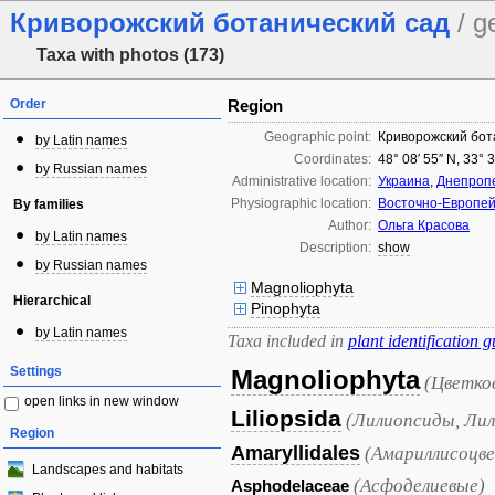
Криворожский ботанический сад
/ g
Taxa with photos (173)
Order
Region
Geographic point:
Криворожский бот
by Latin names
Coordinates:
48° 08′ 55″ N, 33° 
by Russian names
Administrative location:
Украина
,
Днепропе
Physiographic location:
Восточно-Европей
By families
Author:
Ольга Красова
by Latin names
Description:
show
by Russian names
Magnoliophyta
Hierarchical
Pinophyta
by Latin names
Taxa included in
plant identification g
Settings
Magnoliophyta
(Цветко
open links in new window
Liliopsida
(Лилиопсиды, Лил
Region
Amaryllidales
(Амариллисоцв
Landscapes and habitats
(Асфоделиевые)
Asphodelaceae