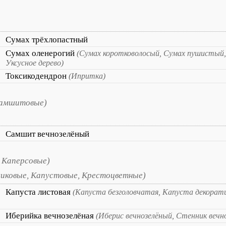
Сумах трёхлопастный
Сумах оленерогий
(Сумах коротковолосый, Сумах пушистый,
Уксусное дерево)
Токсикодендрон
(Ипритка)
Самшитовые)
Самшит вечнозелёный
 Каперсовые)
сиковые, Капустовые, Крестоцветные)
Капуста листовая
(Капуста безголовчатая, Капуста декорат
Иберийка вечнозелёная
(Иберис вечнозелёный, Стенник вечн