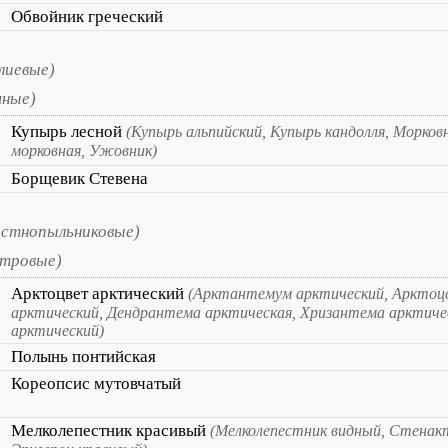
Обвойник греческий
лиевые)
чные)
Купырь лесной
(Купырь альпийский, Купырь кандолля, Морков
морковная, Ужовник)
Борщевик Стевена
остнопыльниковые)
стровые)
Арктоцвет арктический
(Арктантемум арктический, Арктоц
арктический, Дендрантема арктическая, Хризантема арктиче
арктический)
Полынь понтийская
Кореопсис мутовчатый
Мелколепестник красивый
(Мелколепестник видный, Стенак