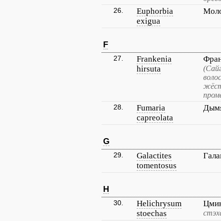
26.
Euphorbia
Мол
exigua
F
27.
Frankenia
Фран
hirsuta
(Сай
воло
жёст
пром
28.
Fumaria
Дымя
capreolata
G
29.
Galactites
Гала
tomentosus
H
30.
Helichrysum
Цмин
stoechas
стэх