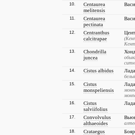
10.
Centaurea
Васи
melitensis
11.
Centaurea
Васи
pectinata
12.
Centranthus
Цент
calcitrapae
(Кен
Кент
13.
Chondrilla
Хонд
juncea
обык
ситн
14.
Cistus albidus
Лада
белы
15.
Cistus
Лада
monspeliensis
монп
монп
16.
Cistus
Лада
salviifolius
17.
Convolvulus
Вьюн
althaeoides
алте
18.
Crataegus
Бояр