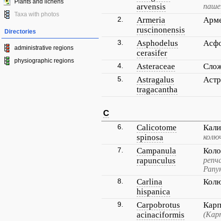
Plants and lichens
arvensis
паше
Taxa with photos
2.
Armeria
Арме
ruscinonensis
Directories
3.
Asphodelus
Асфо
administrative regions
cerasifer
physiographic regions
4.
Asteraceae
Сло
5.
Astragalus
Астр
tragacantha
C
6.
Calicotome
Кали
spinosa
колю
7.
Campanula
Коло
rapunculus
репч
Рапу
8.
Carlina
Колю
hispanica
9.
Carpobrotus
Карп
acinaciformis
(Кар