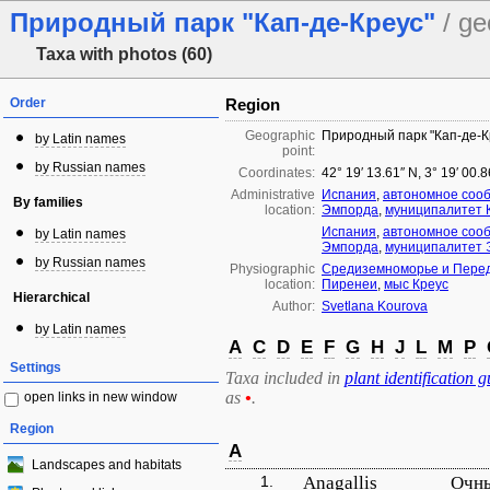
Природный парк "Кап-де-Креус"
/ ge
Taxa with photos (60)
Order
Region
Geographic
Природный парк "Кап-де-К
by Latin names
point:
by Russian names
Coordinates:
42° 19′ 13.61″ N, 3° 19′ 00.
Administrative
Испания
,
автономное соо
By families
location:
Эмпорда
,
муниципалитет 
Испания
,
автономное соо
by Latin names
Эмпорда
,
муниципалитет 
by Russian names
Physiographic
Средиземноморье и Перед
location:
Пиренеи
,
мыс Креус
Hierarchical
Author:
Svetlana Kourova
by Latin names
A
C
D
E
F
G
H
J
L
M
P
Settings
Taxa included in
plant identification g
as
•
.
open links in new window
Region
A
Landscapes and habitats
1.
Anagallis
Очны