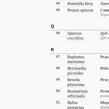
44.
Potentilla hirta
Лапч
45.
Prunus spinosa
Слив
Терн
Q
46.
Quercus
Дуб
coccifera
Дуб 
R
47.
Raphanus
Редь
maritimus
48.
Reichardia
Рейх
picroides
49.
Reseda
Резе
phyteuma
50.
Rosmarinus
Розм
officinalis
розм
51.
Rubia
Маре
peregrina
брод