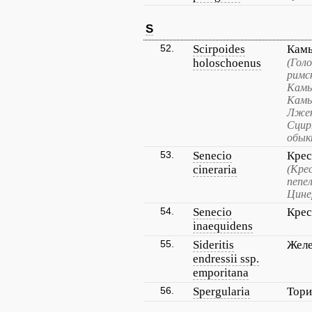
S
52.
Scirpoides
Кам
holoschoenus
(Гол
римс
Камы
Камы
Лжек
Сцир
обык
53.
Senecio
Крес
cineraria
(Кре
пепе
Цине
54.
Senecio
Крес
inaequidens
55.
Sideritis
Желе
endressii ssp.
emporitana
56.
Spergularia
Тори