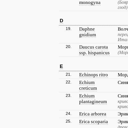
monogyna
(Боя
глод)
D
19.
Daphne
Волч
gnidium
перец
Итал
20.
Daucus carota
Морк
ssp. hispanicus
(Мор
E
21.
Echinops ritro
Морд
22.
Echium
Синя
creticum
23.
Echium
Син
plantagineum
крив
крив
24.
Erica arborea
Эрик
25.
Erica scoparia
Эрик
древ