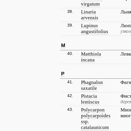
virgatum
38.
Linaria
Льня
arvensis
39.
Lupinus
Люпи
angustifolius
узко
M
40.
Matthiola
Левк
incana
P
41.
Phagnalon
Фагн
saxatile
42.
Pistacia
Фист
lentiscus
дерев
43.
Polycarpon
Мно
polycarpoides
мног
ssp.
catalaunicum