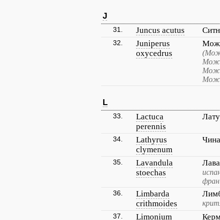
J
31.
Juncus acutus
Ситн
32.
Juniperus
Можж
oxycedrus
(Мож
Можж
Можж
Можж
L
33.
Lactuca
Лату
perennis
34.
Lathyrus
Чина
clymenum
35.
Lavandula
Лава
stoechas
испа
фран
36.
Limbarda
Лимб
crithmoides
крит
37.
Limonium
Керм