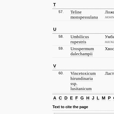
T
57.
Teline
Лож
monspessulana
монп
U
58.
Umbilicus
Умби
rupestris
наск
59.
Urospermum
Хвос
dalechampii
V
60.
Vincetoxicum
Ласт
hirundinaria
ssp.
lusitanicum
A
C
D
E
F
G
H
J
L
M
P
Text to cite the page