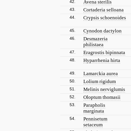
42.
Avena sterilis
43.
Cortaderia selloana
44.
Crypsis schoenoides
45.
Cynodon dactylon
46.
Desmazeria
philistaea
47.
Eragrostis bipinnata
48.
Hyparrhenia hirta
49.
Lamarckia aurea
50.
Lolium rigidum
51.
Melinis nerviglumis
52.
Oloptum thomasii
53.
Parapholis
marginata
54.
Pennisetum
setaceum