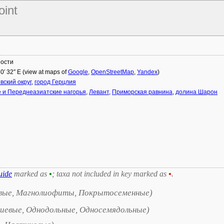
oint
ности
50′ 32″ E (view at maps of
Google
,
OpenStreetMap
,
Yandex
)
вский округ
,
город Герцлия
 и Переднеазиатские нагорья
,
Левант
,
Приморская равнина
,
долина Шарон
uide
marked as
•
; taxa not included in key marked as
•
.
вые, Магнолиофиты, Покрытосеменные)
иевые, Однодольные, Односемядольные)