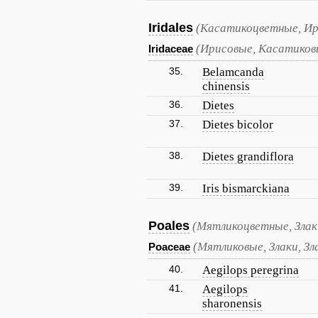
Iridales
(Касатикоцветные, Ир
(Ирисовые, Касатиков
Iridaceae
35.
Belamcanda
chinensis
36.
Dietes
37.
Dietes bicolor
38.
Dietes grandiflora
39.
Iris bismarckiana
Poales
(Мятликоцветные, Злак
(Мятликовые, Злаки, Зл
Poaceae
40.
Aegilops peregrina
41.
Aegilops
sharonensis