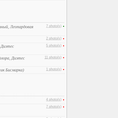
7 photo(s)
•
нный, Леопардовая
2 photo(s)
•
5 photo(s)
•
 Диэтес
11 photo(s)
•
флора, Диэтес
1 photo(s)
•
тик Бисмарка)
4 photo(s)
•
7 photo(s)
•