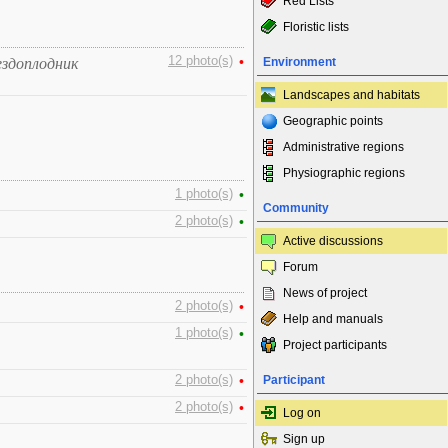
Red Lists
Floristic lists
12 photo(s)
•
ездоплодник
Environment
Landscapes and habitats
Geographic points
Administrative regions
Physiographic regions
1 photo(s)
•
Community
2 photo(s)
•
Active discussions
Forum
News of project
2 photo(s)
•
Help and manuals
1 photo(s)
•
Project participants
2 photo(s)
•
Participant
2 photo(s)
•
Log on
Sign up