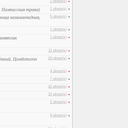
2 photo(s)
•
1 photo(s)
•
, Пампасская трава)
5 photo(s)
•
ница камышевидная,
1 photo(s)
•
1 photo(s)
•
комятлик
11 photo(s)
•
10 photo(s)
•
ённый, Цимбопогон
4 photo(s)
•
7 photo(s)
•
16 photo(s)
•
10 photo(s)
•
2 photo(s)
•
9 photo(s)
•