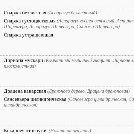
Спаржа безлистная
(Аспарагус безлистный)
Спаржа густоцветковая
(Аспарагус густоцветковый, Аспараг
Шпренгера, Аспарагус Шпренгера, Спаржа Шпренгера)
Спаржа устрашающая
Лириопа мускари
(Комнатный мышиный гиацинт, Лириопе м
плосколистная)
Драцена канарская
(Драконово дерево, Драцена драконовая)
Сансевьера цилиндрическая
(Сансевиера цилиндрическая, С
цилиндрическая)
Бокарнея отогнутая
(Нолина отогнутая)