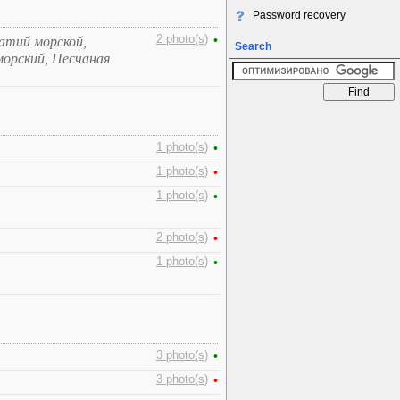
Password recovery
2 photo(s)
•
атий морской,
Search
орский, Песчаная
1 photo(s)
•
1 photo(s)
•
1 photo(s)
•
2 photo(s)
•
1 photo(s)
•
3 photo(s)
•
3 photo(s)
•