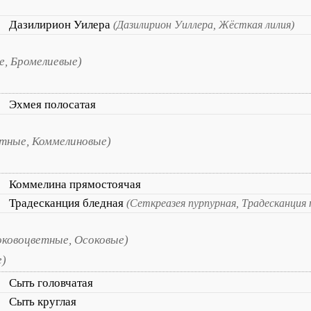
Дазилирион Уилера
(Дазилирион Уиллера, Жёсткая лилия)
е, Бромелиевые)
Эхмея полосатая
тные, Коммелиновые)
Коммелина прямостоячая
Традесканция бледная
(Сеткреазея пурпурная, Традесканция 
оковоцветные, Осоковые)
е)
Сыть головчатая
Сыть круглая