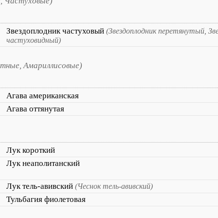
, Частуховые)
Звездоплодник частуховый
(Звездоплодник перетянутый, Зв
частуховидный)
етные, Амариллисовые)
Агава американская
Агава оттянутая
Лук короткий
Лук неаполитанский
Лук тель-авивский
(Чеснок тель-авивский)
Тульбагия фиолетовая