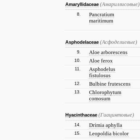
(Амариллисовые)
Amaryllidaceae
8.
Pancratium
maritimum
(Асфоделиевые)
Asphodelaceae
9.
Aloe arborescens
10.
Aloe ferox
11.
Asphodelus
fistulosus
12.
Bulbine frutescens
13.
Chlorophytum
comosum
(Гиацинтовые)
Hyacinthaceae
14.
Drimia aphylla
15.
Leopoldia bicolor