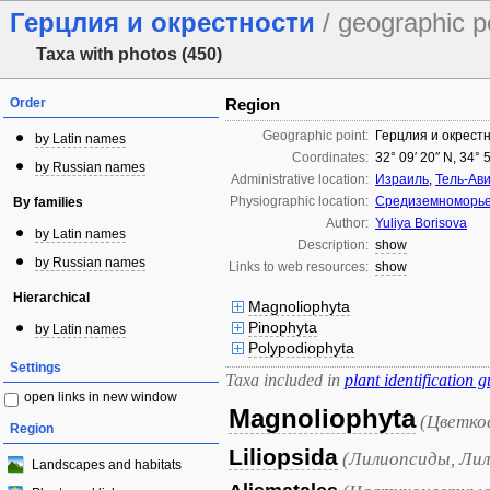
Герцлия и окрестности
/ geographic p
Taxa with photos (450)
Order
Region
Geographic point:
Герцлия и окрест
by Latin names
Coordinates:
32° 09′ 20″ N, 34° 
by Russian names
Administrative location:
Израиль
,
Тель-Ави
Physiographic location:
Средиземноморье
By families
Author:
Yuliya Borisova
by Latin names
Description:
show
by Russian names
Links to web resources:
show
Hierarchical
Magnoliophyta
Pinophyta
by Latin names
Polypodiophyta
Settings
Taxa included in
plant identification g
open links in new window
Magnoliophyta
(Цветко
Region
Liliopsida
(Лилиопсиды, Лил
Landscapes and habitats