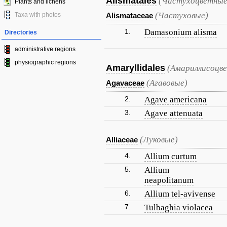
Alismatales
(Частухоцветные
Plants and lichens
(Частуховые)
Taxa with photos
Alismataceae
1.
Damasonium alisma
Directories
administrative regions
physiographic regions
Amaryllidales
(Амариллисоцв
(Агавовые)
Agavaceae
2.
Agave americana
3.
Agave attenuata
(Луковые)
Alliaceae
4.
Allium curtum
5.
Allium
neapolitanum
6.
Allium tel-avivense
7.
Tulbaghia violacea