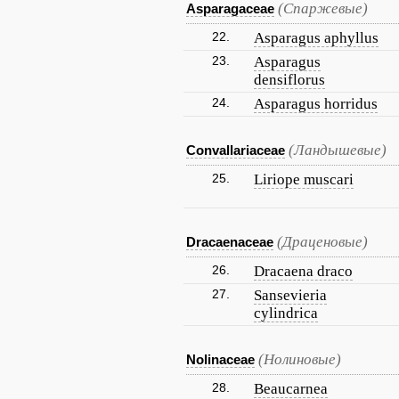
(Спаржевые)
Asparagaceae
22.
Asparagus aphyllus
23.
Asparagus
densiflorus
24.
Asparagus horridus
(Ландышевые)
Convallariaceae
25.
Liriope muscari
(Драценовые)
Dracaenaceae
26.
Dracaena draco
27.
Sansevieria
cylindrica
(Нолиновые)
Nolinaceae
28.
Beaucarnea