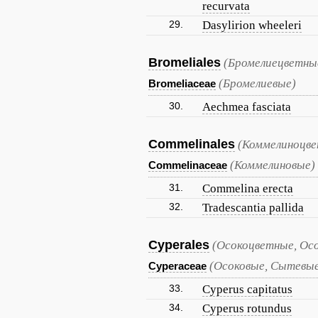
recurvata
29.
Dasylirion wheeleri
Bromeliales
(Бромелиецветны
(Бромелиевые)
Bromeliaceae
30.
Aechmea fasciata
Commelinales
(Коммелиноцве
(Коммелиновые)
Commelinaceae
31.
Commelina erecta
32.
Tradescantia pallida
Cyperales
(Осокоцветные, Ос
(Осоковые, Сытевы
Cyperaceae
33.
Cyperus capitatus
34.
Cyperus rotundus