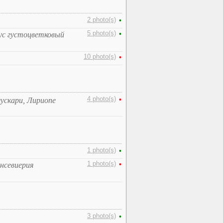
2 photo(s)
•
5 photo(s)
•
ус густоцветковый
10 photo(s)
•
4 photo(s)
•
ускари, Лириопе
1 photo(s)
•
1 photo(s)
•
ансевиерия
3 photo(s)
•