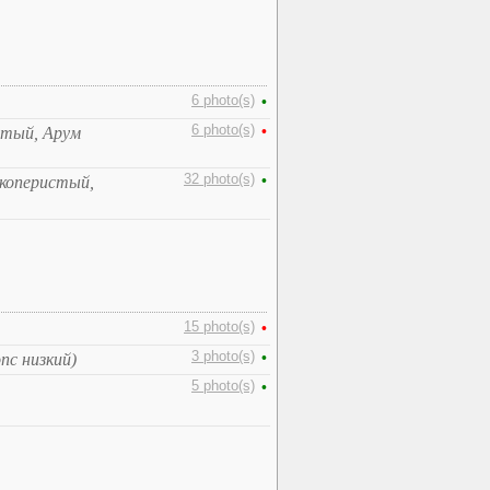
6 photo(s)
•
6 photo(s)
•
стый, Арум
32 photo(s)
•
якоперистый,
15 photo(s)
•
3 photo(s)
•
пс низкий)
5 photo(s)
•