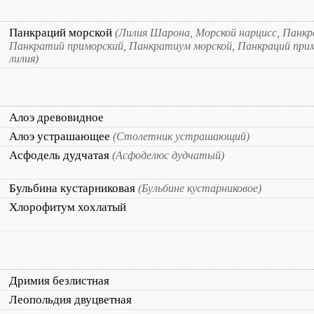
Панкраций морской
(Лилия Шарона, Морской нарцисс, Панкр
Панкратий приморский, Панкратиум морской, Панкраций прим
лилия)
Алоэ древовидное
Алоэ устрашающее
(Столетник устрашающий)
Асфодель дудчатая
(Асфоделюс дудчатый)
Бульбина кустарниковая
(Бульбине кустарниковое)
Хлорофитум хохлатый
Дримия безлистная
Леопольдия двуцветная