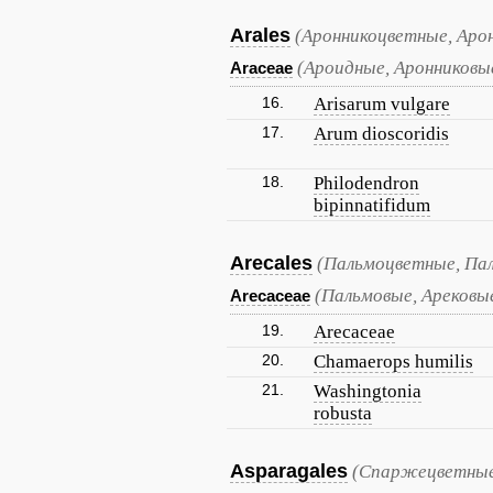
Arales
(Аронникоцветные, Аро
(Ароидные, Аронниковы
Araceae
16.
Arisarum vulgare
17.
Arum dioscoridis
18.
Philodendron
bipinnatifidum
Arecales
(Пальмоцветные, Па
(Пальмовые, Арековы
Arecaceae
19.
Arecaceae
20.
Chamaerops humilis
21.
Washingtonia
robusta
Asparagales
(Спаржецветные