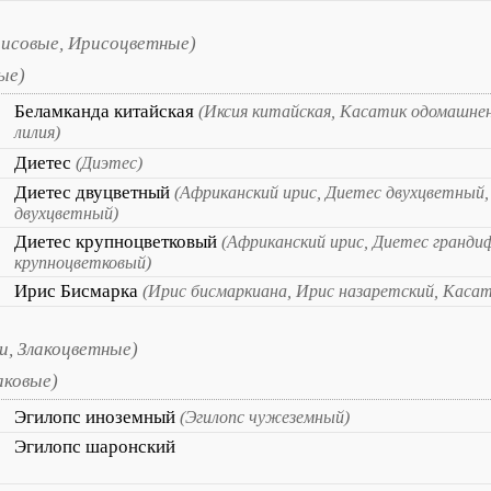
исовые, Ирисоцветные)
ые)
Беламканда китайская
(Иксия китайская, Касатик одомашне
лилия)
Диетес
(Диэтес)
Диетес двуцветный
(Африканский ирис, Диетес двухцветный,
двухцветный)
Диетес крупноцветковый
(Африканский ирис, Диетес гранди
крупноцветковый)
Ирис Бисмарка
(Ирис бисмаркиана, Ирис назаретский, Каса
и, Злакоцветные)
аковые)
Эгилопс иноземный
(Эгилопс чужеземный)
Эгилопс шаронский