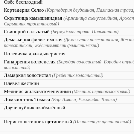
Овёс бесплодный
Кортадерия Селло
(Кортадерия двудомная, Пампасная трава
Скрытница камышевидная
(Аржаница схенусовидная, Аржан
Скрытник тростниковый)
Свинорой пальчатый
(Бермудская трава, Пальчатник)
Демазьерия филистимская
(Демазьерия палестинская, Жёст
палестинский, Жёсткомятлик филистимский)
Полевичка дваждыперистая
Гипаррения волосистая
(Бородач волосистый, Бородач опуш
волосистый)
Ламаркия золотистая
(Гребенник золотистый)
Плевел жёсткий
Мелинис жилковаточешуйный
(Мелинис нервноколосковый)
Ломкоостник Томаса
(Бор Томаса, Рисовидка Томаса)
Двучешуйник окаймлённый
Перистощетинник щетинистый
(Пеннисетум щетинистый)