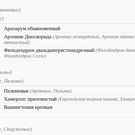
нниковые)
е)
Аризарум обыкновенный
Аронник Диоскорида
(Аронник леопардовый, Аронник пятни
пятнистый)
Филодендрон дваждыперистонадрезный
(Филодендрон дво
Филодендрон Селло)
льмы)
е, Пальмы)
Пальмовые
(Арековые, Пальмы)
Хамеропс приземистый
(Европейская веерная пальма, Хамеро
Вашингтония крепкая
, Спаржевые)