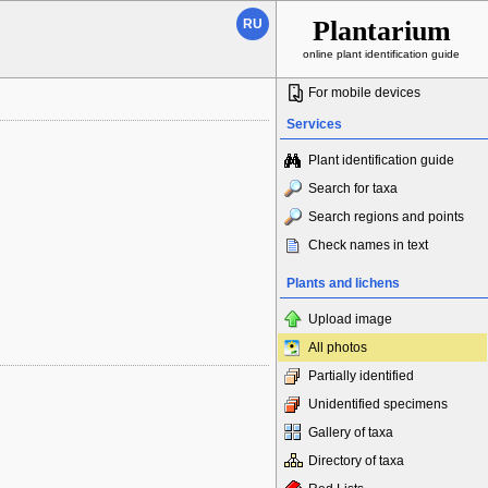
Plantarium
RU
online plant identification guide
For mobile devices
Services
Plant identification guide
Search for taxa
Search regions and points
Check names in text
Plants and lichens
Upload image
All photos
Partially identified
Unidentified specimens
Gallery of taxa
Directory of taxa