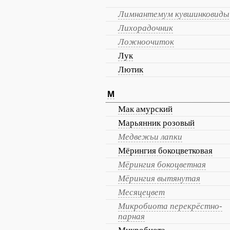
Лимнантемум кувшинковиды
Лихорадочник
Ложноочиток
Лук
Лютик
М
Мак амурский
Марьянник розовый
Медвежьи лапки
Мёрингия бокоцветковая
Мёрингия бокоцветная
Мёрингия вытянутая
Месяцецвет
Микробиота перекрёстно-
парная