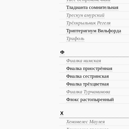
Тладианта сомнительная
Трескун амурский
Трёхкрыльник Регеля
Триптеригиум Вильфорда
Трифоль
Ф
Фиалка нимская
Фиалка приострённая
Фиалка сестринская
Фиалка трёхцветная
Фиалка Турчанинова
Флокс растопыренный
Х
Хеномелес Маулея