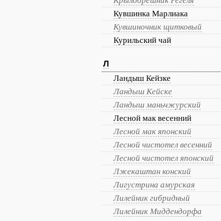
Крылоорешник Регеля
Кувшинка Марлиака
Кувшиночник щитковый
Курильский чай
Л
Ландыш Кейзке
Ландыш Кейске
Ландыш маньчжурский
Лесной мак весенний
Лесной мак японский
Лесной чистотел весенний
Лесной чистотел японский
Лжекаштан конский
Лигустрина амурская
Лилейник гибридный
Лилейник Миддендорфа