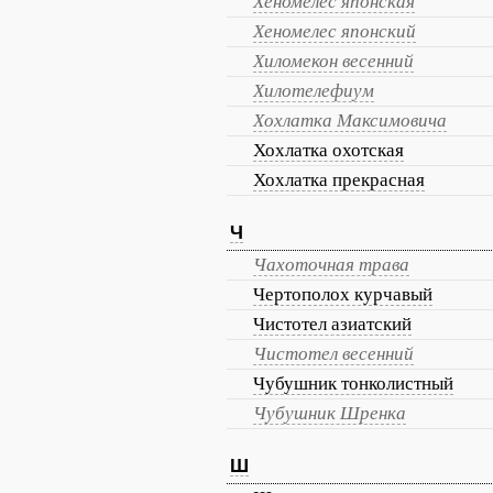
Хеномелес японская
Хеномелес японский
Хиломекон весенний
Хилотелефиум
Хохлатка Максимовича
Хохлатка охотская
Хохлатка прекрасная
Ч
Чахоточная трава
Чертополох курчавый
Чистотел азиатский
Чистотел весенний
Чубушник тонколистный
Чубушник Шренка
Ш