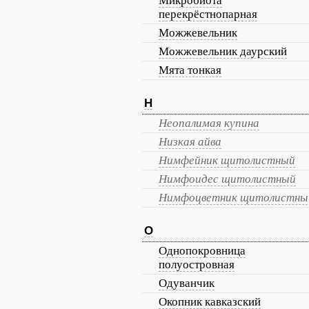
Микробиота
перекрёстнопарная
Можжевельник
Можжевельник даурский
Мята тонкая
Н
Неопалимая купина
Низкая айва
Нимфейник щитолистный
Нимфоидес щитолистный
Нимфоцветник щитолистны
О
Однопокровница
полуостровная
Одуванчик
Окопник кавказский