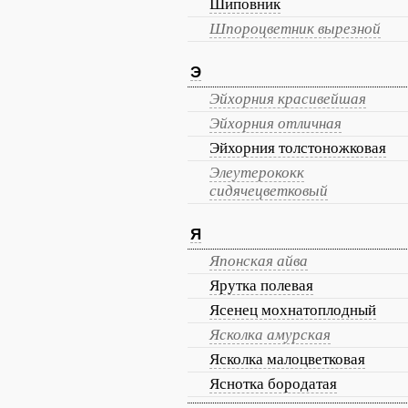
Шиповник
Шпороцветник вырезной
Э
Эйхорния красивейшая
Эйхорния отличная
Эйхорния толстоножковая
Элеутерококк
сидячецветковый
Я
Японская айва
Ярутка полевая
Ясенец мохнатоплодный
Ясколка амурская
Ясколка малоцветковая
Яснотка бородатая