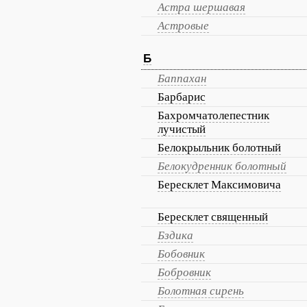
Астра шершавая
Астровые
Б
Баппахан
Барбарис
Бахромчатолепестник
лучистый
Белокрыльник болотный
Белокудренник болотный
Бересклет Максимовича
Бересклет священный
Бздика
Бобовник
Бобровник
Болотная сирень