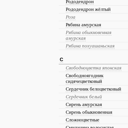
Рододендрон
Рододендрон жёлтый
Роза
Рябина амурская
Рябина обыкновенная
амурская
Рябина похуашаньская
С
Свободноцветка японская
Свободноягодник
сидячецветковый
Сердечник белоцветковый
Сердечник белый
Сирень амурская
Сирень обыкновенная
Сложноцветные
Смилацина волосистая