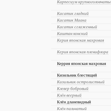
Карпесиум крупноголовчаты
Касатик гладкий
Касатик Маака
Касатик сглаженный
Каштан конский
Керия японская махровая
Керия японская пленифлора
Керрия японская махровая
Кизильник блестящий
Кизильник остролистный
Клевер бобровый
Клён веерный
Клён дланевидный
Клён пальчатый