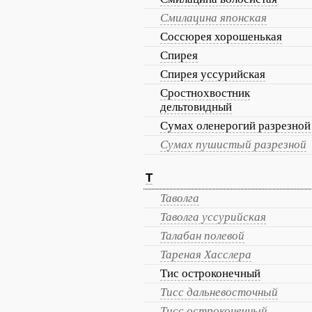
Смилацина японская
Соссюрея хорошенькая
Спирея
Спирея уссурийская
Сростнохвостник
дельтовидный
Сумах оленерогий разрезной
Сумах пушистый разрезной
Т
Таволга
Таволга уссурийская
Талабан полевой
Тареная Хасслера
Тис остроконечный
Тисс дальневосточный
Тисс остроконечный