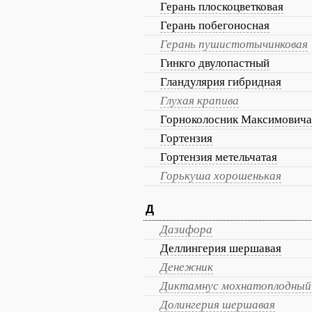
Герань плоскоцветковая
Герань побегоносная
Герань пушистотычинковая
Гинкго двулопастный
Гландулярия гибридная
Глухая крапива
Горноколосник Максимовича
Гортензия
Гортензия метельчатая
Горькуша хорошенькая
Д
Дазифора
Деллингерия шершавая
Денежник
Диктамнус мохнатоплодный
Долингерия шершавая