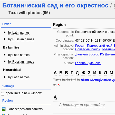
Ботанический сад и его окрестнос
/
Taxa with photos (96)
Order
Region
Geographic
Ботанический сад и его ок
by Latin names
point:
by Russian names
Coordinates:
43° 13′ 00″ N, 131° 59′ 00″ 
Administrative
Россия
,
Приморский край
,
By families
location:
Советский район
,
Ботанич
Physiographic
Дальний Восток
,
Юг Дальне
by Latin names
location:
by Russian names
Author:
Галина Чуланова
Hierarchical
А
Б
В
Г
Д
Ж
З
И
К
Л
М
by Latin names
Taxa included in
plant identification g
as
•
.
Settings
open links in new window
А
Region
Аденокаулон сросшийся
Landscapes and habitats