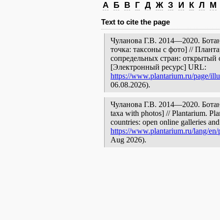
А
Б
В
Г
Д
Ж
З
И
К
Л
М
Text to cite the page
Чуланова Г.В. 2014—2020. Ботан
точка: таксоны с фото] // План
сопредельных стран: открытый 
[Электронный ресурс] URL:
https://www.plantarium.ru/page/illu
06.08.2026).
Чуланова Г.В. 2014—2020. Ботани
taxa with photos] // Plantarium. Pl
countries: open online galleries and
https://www.plantarium.ru/lang/en/p
Aug 2026).