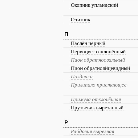
Окопник упландский
Очитник
П
Паслён чёрный
Первоцвет отклонённый
Пион обратноовальный
Пион обратнояйцевидный
Поздника
Прилипало пристающее
Примула отклонённая
Прутьевик вырезанный
Р
Рабдозия вырезная