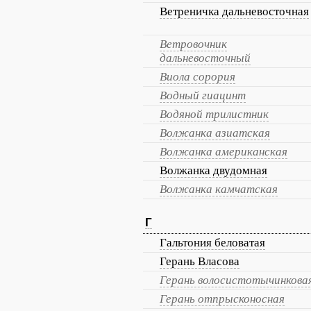
Ветреничка дальневосточная
Ветровочник
дальневосточный
Виола сорория
Водный гиацинт
Водяной трилистник
Волжанка азиатская
Волжанка американская
Волжанка двудомная
Волжанка камчатская
Г
Гальтония беловатая
Герань Власова
Герань волосистотычинкова
Герань отпрысконосная