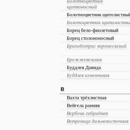
Болотноцветник
щитконосный
Болотноцветник щитолистны
Болотоцветник щитолистн
Борец бело-фиолетовый
Борец столононосный
Брахиботрис воронеглазый
Брежжевельник
Буддлея Давида
Буддлея изменчивая
В
Вахта трёхлистная
Вейгела ранняя
Вербена гибридная
Ветреница дальневосточная