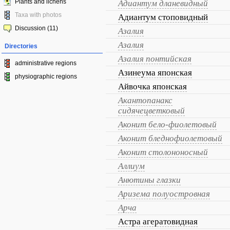
Plants and lichens
Адиантум дланевидный
Taxa with photos
Адиантум стоповидный
Discussion (11)
Азалия
Азалия
Directories
Азалия понтийская
administrative regions
Азинеума японская
physiographic regions
Айвочка японская
Акантопанакс
сидячецветковый
Аконит бело-фиолетовый
Аконит бледнофиолетовый
Аконит столононосный
Аллиум
Анютины глазки
Аризема полуостровная
Арча
Астра агератовидная