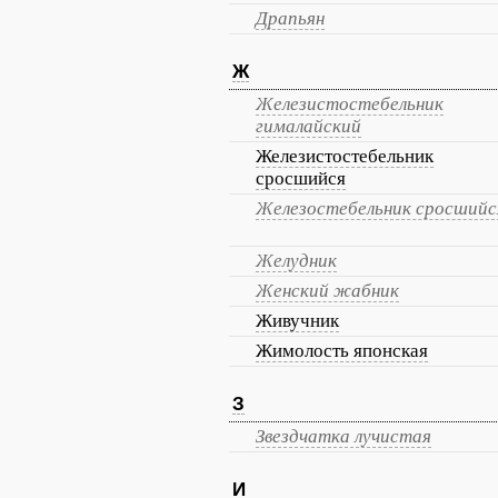
Драпьян
Ж
Железистостебельник
гималайский
Железистостебельник
сросшийся
Железостебельник сросшийс
Желудник
Женский жабник
Живучник
Жимолость японская
З
Звездчатка лучистая
И