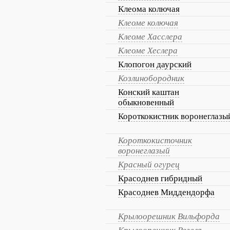
Клеома колючая
Клеоме колючая
Клеоме Хасслера
Клеоме Хеслера
Клопогон даурский
Козлинобородник
Конский каштан
обыкновенный
Короткокистник воронеглазы
Короткокисточник
воронеглазый
Красный огурец
Красоднев гибридный
Красоднев Миддендорфа
Крылоорешник Вильфорда