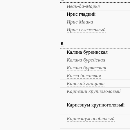
Иван-да-Марья
Ирис гладкий
Ирис Маака
Ирис сглаженный
К
Калина буреинская
Калина бурейская
Калина бурятская
Калла болотная
Капский гиацинт
Карпезий крупноголовый
Карпезиум крупноголовый
Карпезиум особенный