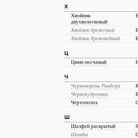
Х
Хвойник
E
двухколосковый
Хвойник древесный
E
Хвойник древовидный
E
Ц
Цмин песчаный
H
Ч
Чернокорень Риндера
R
Чернокудренник
B
Чертополох
Ш
Шалфей раскрытый
S
Шинды