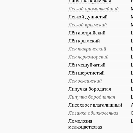
Лапчатка крымская
P
Левкой ароматнейший
M
Левкой душистый
M
Левкой крымский
M
Лён австрийский
L
Лён крымский
Лён таврический
Лён черноморский
Лён чешуйчатый
Лён шерстистый
Лён эвксинский
Липучка бородатая
L
Липучка бородчатая
L
Лисохвост влагалищный
A
Лозинка обыкновенная
C
Ломелозия
L
мелкоцветковая