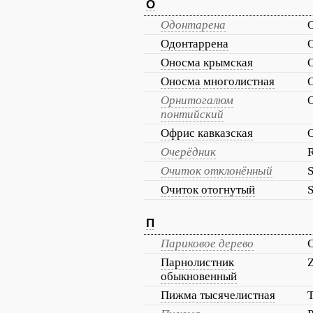
О
Одонтарена
Одонтаррена
Оносма крымская
O
Оносма многолистная
Орнитогалюм
понтийский
Офрис кавказская
O
Очерёдник
R
Очиток отклонённый
Очиток отогнутый
П
Париковое дерево
C
Парнолистник
обыкновенный
Пижма тысячелистная
T