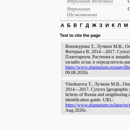
Ятрышник точечный
O
Ятрышник
O
Шелковникова
А
Б
В
Г
Д
Ж
З
И
К
Л
М
Text to cite the page
Винокурова Т., Лучкин М.В., Он
Фатерыга В. 2014—2017. Супсех 
Плантариум. Растения и лишайн
онлайн атлас и определитель р
https://www.plantarium.ru/page/illu
09.08.2026).
Vinokurova T., Лучкин М.В., Они
2014—2017. Супсех [geographic poi
lichens of Russia and neighboring c
identification guide. URL:
https://www.plantarium.ru/lang/en/p
Aug 2026).