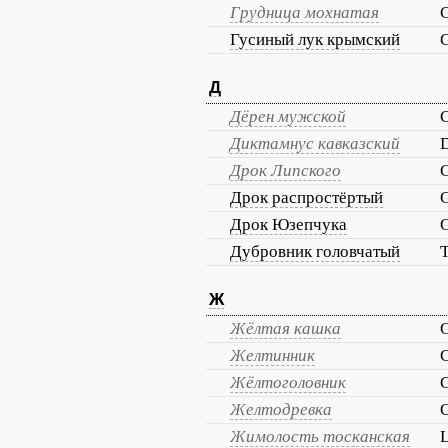
Грудница мохнатая
G
Гусиный лук крымский
G
Д
Дёрен мужской
Диктамнус кавказский
D
Дрок Липского
G
Дрок распростёртый
G
Дрок Юзепчука
G
Дубровник головчатый
T
Ж
Жёлтая кашка
Желтинник
C
Жёлтоголовник
Желтодревка
C
Жимолость тосканская
L