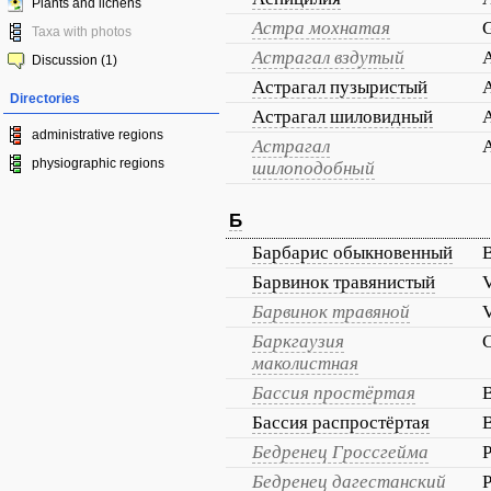
Plants and lichens
Астра мохнатая
G
Taxa with photos
Астрагал вздутый
A
Discussion (1)
Астрагал пузыристый
A
Directories
Астрагал шиловидный
A
administrative regions
Астрагал
A
physiographic regions
шилоподобный
Б
Барбарис обыкновенный
B
Барвинок травянистый
V
Барвинок травяной
V
Баркгаузия
C
маколистная
Бассия простёртая
B
Бассия распростёртая
B
Бедренец Гроссгейма
P
Бедренец дагестанский
P