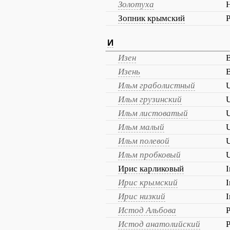
Золотуха
H
Зопник крымский
P
И
Изен
B
Изень
B
Ильм граболистный
Ильм грузинский
Ильм листоватый
Ильм малый
Ильм полевой
Ильм пробковый
Ирис карликовый
I
Ирис крымский
I
Ирис низкий
I
Истод Альбова
P
Истод анатолийский
P