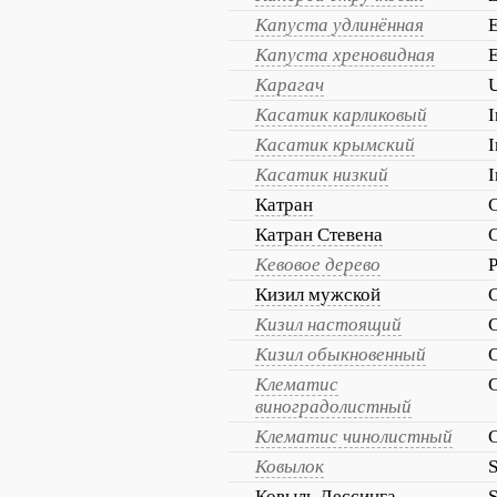
Капуста удлинённая
E
Капуста хреновидная
E
Карагач
Касатик карликовый
I
Касатик крымский
I
Касатик низкий
I
Катран
Катран Стевена
C
Кевовое дерево
P
Кизил мужской
Кизил настоящий
Кизил обыкновенный
Клематис
C
виноградолистный
Клематис чинолистный
C
Ковылок
S
Ковыль Лессинга
S