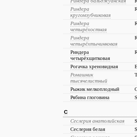
Риндера бальджуанская
R
Риндера
R
кругомзубчиковая
Риндера
R
четырёхостная
Риндера
R
четырёхтычинковая
Риндера
R
четырёхщитковая
Рогачка хреновидная
E
Ромашник
T
тысячелистный
Рыжик мелкоплодный
C
Рябина глоговина
S
С
Сеслерия анатолийская
S
Сеслерия белая
S