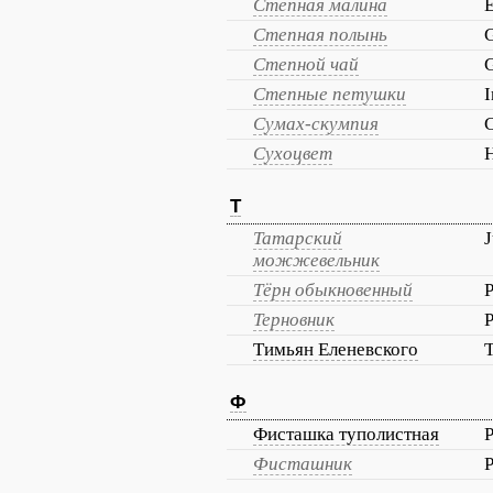
Степная малина
E
Степная полынь
G
Степной чай
G
Степные петушки
I
Сумах-скумпия
C
Сухоцвет
H
Т
Татарский
J
можжевельник
Тёрн обыкновенный
P
Терновник
P
Тимьян Еленевского
Ф
Фисташка туполистная
P
Фисташник
P