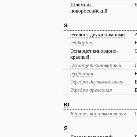
Шлемник
S
новороссийский
Э
Эгилопс двухдюймовый
A
Эйфорбия
Эспарцет киноварно-
O
красный
Эспарцет киноварный
O
Эуфорбия
Эфедра двухколосковая
E
Эфедра древесная
E
Ю
Юринея короткоголовая
J
Я