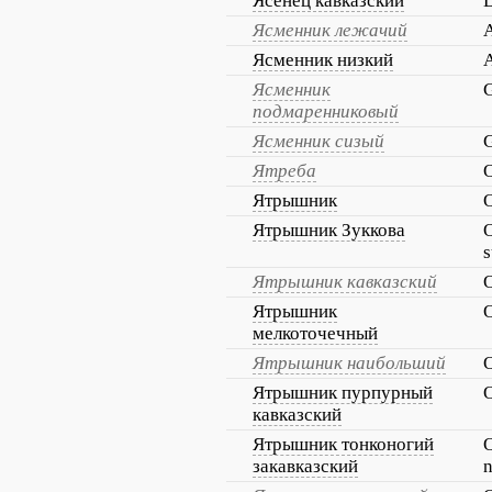
Ясенец кавказский
D
Ясменник лежачий
A
Ясменник низкий
A
Ясменник
G
подмаренниковый
Ясменник сизый
G
Ятреба
O
Ятрышник
O
Ятрышник Зуккова
O
s
Ятрышник кавказский
O
Ятрышник
O
мелкоточечный
Ятрышник наибольший
O
Ятрышник пурпурный
O
кавказский
Ятрышник тонконогий
O
закавказский
n