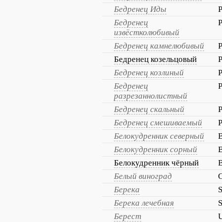
Бедренец Иды
P
Бедренец
P
извёстколюбивый
Бедренец камнелюбивый
P
Бедренец козельцовый
P
Бедренец козлиный
P
Бедренец
P
разрезаннолистный
Бедренец скальный
P
Бедренец смешиваемый
P
Белокудренник северный
B
Белокудренник сорный
B
Белокудренник чёрный
B
Белый виноград
C
Берека
S
Берека лечебная
S
Берест