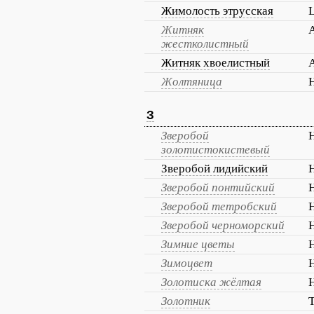
Жимолость этрусская
L
Житняк
A
жестколистный
Житняк хвоелистный
A
Жолтяница
H
З
Зверобой
золотистокистевый
Зверобой лидийский
Зверобой понтийский
Зверобой тетробский
Зверобой черноморский
Зимние цветы
H
Зимоцвет
H
Золотиска жёлтая
H
Золотник
T