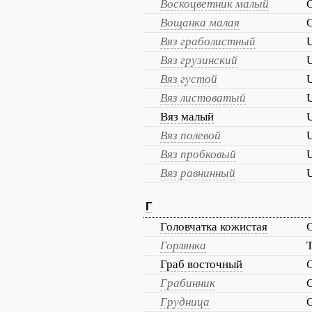
Воскоцветник малый
C
Вощанка малая
C
Вяз граболистный
Вяз грузинский
Вяз густой
Вяз листоватый
Вяз малый
Вяз полевой
Вяз пробковый
Вяз равнинный
Г
Головчатка кожистая
C
Горлянка
T
Граб восточный
C
Грабинник
C
Грудница
G