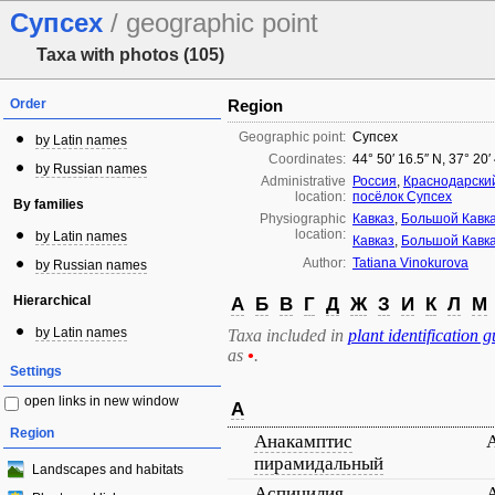
Супсех
/ geographic point
Taxa with photos (105)
Order
Region
Geographic point:
Супсех
by Latin names
Coordinates:
44° 50′ 16.5″ N, 37° 20′
by Russian names
Administrative
Россия
,
Краснодарски
location:
посёлок Супсех
By families
Physiographic
Кавказ
,
Большой Кавк
location:
by Latin names
Кавказ
,
Большой Кавк
Author:
Tatiana Vinokurova
by Russian names
Hierarchical
А
Б
В
Г
Д
Ж
З
И
К
Л
М
by Latin names
Taxa included in
plant identification g
as
•
.
Settings
open links in new window
А
Region
Анакамптис
A
пирамидальный
Landscapes and habitats
Аспицилия
A