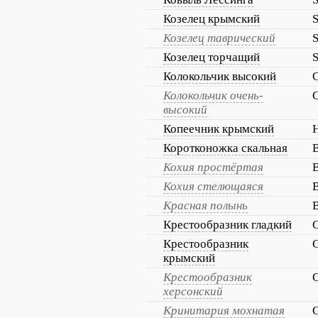
Козелец крымский
S
Козелец таврический
S
Козелец торчащий
S
Колокольчик высокий
C
Колокольчик очень-
C
высокий
Копеечник крымский
Коротконожка скальная
B
Кохия простёртая
B
Кохия стелющаяся
B
Красная полынь
B
Крестообразник гладкий
C
Крестообразник
C
крымский
Крестообразник
C
херсонский
Кринитария мохнатая
G