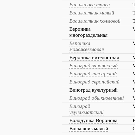
Василисова трава
T
Василистник малый
T
Василистник холмовой
T
Вероника
V
многораздельная
Вероника
V
можжевеловая
Вероника нителистная
V
Виноград виноносный
V
Виноград гиссарский
V
Виноград европейский
V
Виноград культурный
V
Виноград обыкновенный
V
Виноград
V
узунакматский
Володушка Воронова
Восковник малый
C