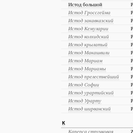
Истод большой
P
Истод Гроссгейма
P
Истод закавказский
P
Истод Кемуларии
P
Истод колхидский
P
Истод крылатый
P
Истод Макашвили
P
Истод Мариам
P
Истод Мариамы
P
Истод прелестнейший
P
Истод Софии
P
Истод урартийский
P
Истод Урарту
P
Истод ширванский
P
К
Каперса стручковая