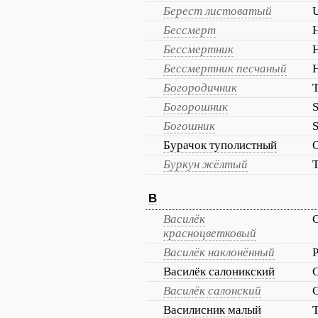
Берест листоватый
Бессмерт
H
Бессмертник
H
Бессмертник песчаный
H
Богородичник
T
Богорошник
S
Богошник
S
Бурачок туполистный
O
Буркун жёлтый
T
В
Василёк
C
красноцветковый
Василёк наклонённый
P
Василёк салоникский
C
Василёк салонский
C
Василисник малый
T