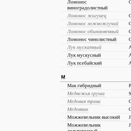
Ломонос
C
виноградолистный
Ломонос жигунец
C
Ломонос ложножгучий
C
Ломонос обыкновенный
C
Ломонос чинолистный
C
Лук мускатный
Лук мускусный
Лук псебайский
М
Мак гибридный
Медвежья груша
S
Медовая трава
Медовник
Можжевельник высокий
J
Можжевельник
J
дельтовидный