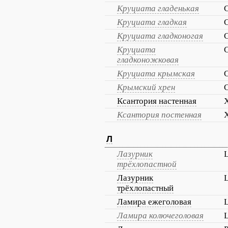
Круциата гладенькая
C
Круциата гладкая
C
Круциата гладконогая
C
Круциата
C
гладконожковая
Круциата крымская
C
Крымский хрен
C
Ксантория настенная
X
Ксантория постенная
X
Л
Лазурник
L
трёхлопастной
Лазурник
L
трёхлопастный
Ламира ежеголовая
Ламира колючеголовая