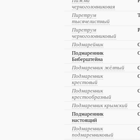
Пижма
P
черноголовниковая
Пиретрум
T
тысячелистный
Пиретрум
P
черноголовниковый
Подмарейник
Подмаренник
G
Биберштейна
Подмаренник жёлтый
Подмаренник
C
крестовый
Подмаренник
C
крестообразный
Подмаренник крымский
C
Подмаренник
настоящий
Подмаренник
G
подмаренниковый