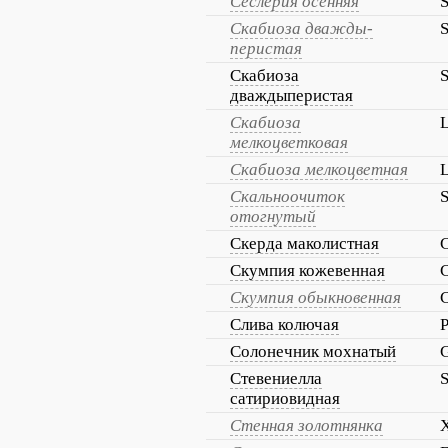
Сеслерия осенняя
S
Скабиоза дважды-
S
перистая
Скабиоза
S
дваждыперистая
Скабиоза
L
мелкоцветковая
Скабиоза мелкоцветная
L
Скальноочиток
отогнутый
Скерда маколистная
C
Скумпия кожевенная
C
Скумпия обыкновенная
C
Слива колючая
P
Солонечник мохнатый
G
Стевениелла
S
сатириовидная
Стенная золотнянка
X