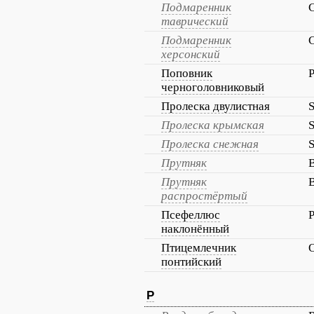
Подмаренник
C
таврический
Подмаренник
C
херсонский
Поповник
P
черноголовниковый
Пролеска двулистная
S
Пролеска крымская
S
Пролеска снежная
S
Прутняк
B
Прутняк
B
распростёртый
Псефеллюс
P
наклонённый
Птицемлечник
понтийский
Р