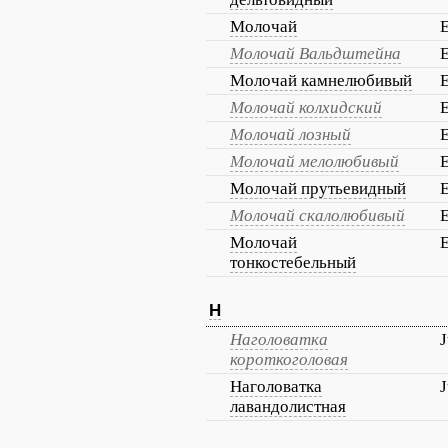
Молочай
Молочай Вальдштейна
E
Молочай камнелюбивый
E
Молочай колхидский
E
Молочай лозный
E
Молочай мелолюбивый
E
Молочай прутьевидный
E
Молочай скалолюбивый
E
Молочай
E
тонкостебельный
Н
Наголоватка
J
короткоголовая
Наголоватка
J
лавандолистная