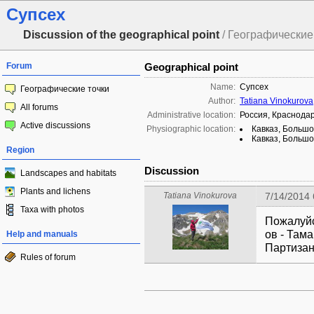
Супсех
Discussion of the geographical point
/ Географические 
Forum
Geographical point
Name:
Супсех
Географические точки
Author:
Tatiana Vinokurova
All forums
Administrative location:
Россия, Краснодар
Active discussions
Physiographic location:
Кавказ, Большо
Кавказ, Большо
Region
Discussion
Landscapes and habitats
Plants and lichens
Tatiana Vinokurova
7/14/2014
Taxa with photos
Пожалуйс
ов - Там
Help and manuals
Партиза
Rules of forum