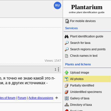
Plantarium
RU
online plant identification guide
For mobile devices
Services
Plant identification guide
Search for taxa
Search regions and points
Check names in text
Views: 1547
Plants and lichens
1
Upload image
 я точно не знаю какой это п-
All photos
, а в других источниках -
Partially identified
Unidentified specimens
es of forum
|
Forum
|
Active discussions
Gallery of taxa
Directory of taxa