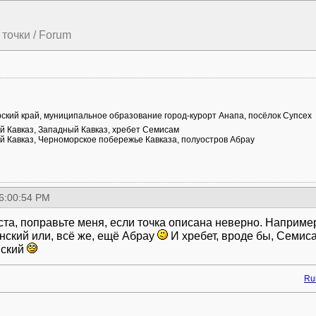
точки / Forum
ский край, муниципальное образование город-курорт Анапа, посёлок Супсех
й Кавказ, Западный Кавказ, хребет Семисам
й Кавказ, Черноморское побережье Кавказа, полуостров Абрау
 6:00:54 PM
та, поправьте меня, если точка описана неверно. Например,
анский или, всё же, ещё Абрау
И хребет, вроде бы, Семисам
нский
Rul