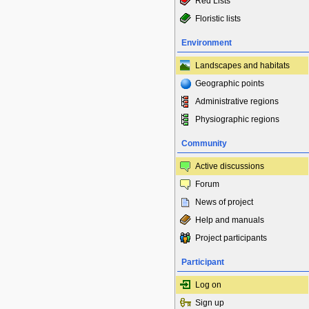
Red Lists
Floristic lists
Environment
Landscapes and habitats
Geographic points
Administrative regions
Physiographic regions
Community
Active discussions
Forum
News of project
Help and manuals
Project participants
Participant
Log on
Sign up