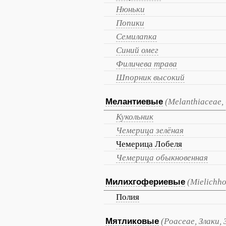
Нюньки
Попики
Семилапка
Синий омег
Филичева трава
Шпорник высокий
Мелантиевые
(Melanthiaceae,
Кукольник
Чемерица зелёная
Чемерица Лобеля
Чемерица обыкновенная
Милихгофериевые
(Mielichho
Полия
Мятликовые
(Poaceae, Злаки, 