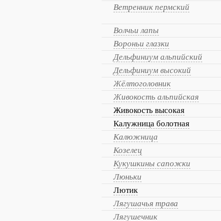
Ветренник пермский
Волчьи лапы
Вороньи глазки
Дельфиниум альпийский
Дельфиниум высокий
Жёлтоголовник
Живокость альпийская
Живокость высокая
Калужница болотная
Калюжница
Козелец
Кукушкины сапожки
Люньки
Лютик
Лягушачья трава
Лягушечник