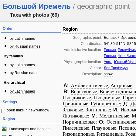
Большой Иремель
/ geographic point
Taxa with photos (69)
Order
Region
Geographic point:
Большой Иремель
by Latin names
Coordinates:
54° 30′ 51″ N, 58° 
by Russian names
Administrative location:
Россия
,
Республик
Россия
,
Челябинск
By families
Physiographic location:
Урал
,
Южный Ура
by Latin names
Author:
Лев Трофимук
by Russian names
Description:
show
Hierarchical
А
:
Амблистегиевые
Астровые
,
;
В
:
Вересковые
Волчеягоднико
by Latin names
,
Гвоздиковые
Гвоздичные
Гореч
,
,
Settings
Гречишные
Губоцветные
Д
:
Д
,
;
Злаковые
Зонтичные
И
:
Ивовы
,
;
open links in new window
Лютиковые
М
:
Мелантиевые
М
;
,
Region
Норичниковые
О
:
Осенниковы
;
Пилезиевые
Плауновые
Псевдо
,
,
Landscapes and habitats
Ризокарповые
Ритидиевые
Роза
,
,