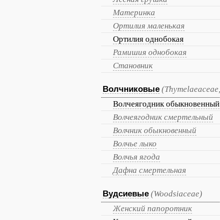
Материнка
Ортилия маленькая
Ортилия однобокая
Рамишия однобокая
Становник
Волчниковые
(Thymelaeaceae
Волчеягодник обыкновенный
Волчеягодник смертельный
Волчник обыкновенный
Волчье лыко
Волчья ягода
Дафна смертельная
Вудсиевые
(Woodsiaceae)
Женский папоротник