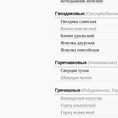
Кочедыжник женский
Гвоздиковые
(Caryophyllacea
Гвоздика саянская
Качим пинежский
Качим уральский
Ясколка даурская
Ясколка енисейская
Горечавковые
(Gentianaceae)
Сверция тупая
Шверция тупая
Гречишные
(Polygonaceae, Г
Башкирская капуста
Горец альпийский
Горец волнистый