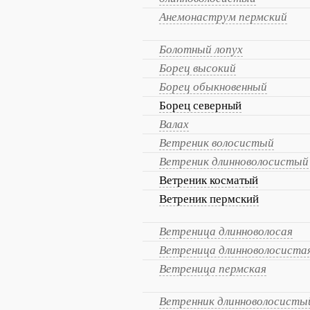
Анемонаструм пермский
Болотный лопух
Борец высокий
Борец обыкновенный
Борец северный
Валах
Ветреник волосистый
Ветреник длинноволосистый
Ветреник косматый
Ветреник пермский
Ветреница длинноволосая
Ветреница длинноволосиста
Ветреница пермская
Ветренник длинноволосисты