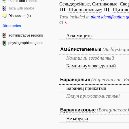
Plants and lichens
Сельдерейные
Ситниковые
Ско
,
,
Taxa with photos
Ш
:
Шиповниковые
Щ
:
Щитовн
;
Discussion (4)
Taxa included in
plant identification g
as
•
.
Directories
Аскомицеты
administrative regions
physiographic regions
Амблистегиевые
(Amblystegi
Кампилий звездчатый
Кампилиум звездчатый
Баранцовые
(Huperziaceae, Б
Баранец прижатый
Плаун прижатолистный
Бурачниковые
(Boraginaceae)
Незабудка