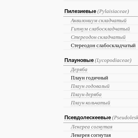
Пилезиевые
(Pylaisiaceae)
Аквилониум складчатый
Гипнум слабоскладчатый
Стереодон складчатый
Стереодон слабоскладчатый
Плауновые
(Lycopodiaceae)
Деряба
Плаун годичный
Плаун годовалый
Плаун деряба
Плаун кольчатый
Псевдолескеевые
(Pseudoles
Лекереа согнутая
Лекерея согнутая