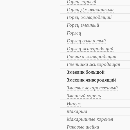
Горец горный
Горец Джавахишвили
Горец живородящий
Горец змеиный
Горлец
Горлец волнистый
Горлец живородящий
Гречиха живородящая
Гречишка живородящая
Змеевик большой
Змеевик живородящий
Змеевик лекарственный
Змеиный корень
Иикум
Макарша
Макаршиные коренья
Раковые шейки