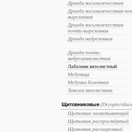
Дриада восьмилепестная
Дриада восьмилепестная по
вырезанная
Дриада восьмилепестная
почти-вырезанная
Дриада надрезанная
Дриада почти-
надрезаннолистная
Лабазник вязолистный
Медуница
Медунка болотная
Таволга вязолистная
Щитовниковые
(Dryopteridac
Щитовник захватывающий
Щитовник распростёртый
Щитовник расширенный