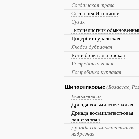
Солдатская трава
Соссюрея Игошиной
Сузик
Тысячелистник обыкновенны
Цицербита уральская
Якобея дубравная
Ястребинка альпийская
Ястребинка голая
Ястребинка курчавая
Шиповниковые
(Rosaceae, Ро
Белоголовник
Дриада восьмилепестковая
Дриада восьмилепестковая
надрезанная
Дриада восьмилепестковая
надрезная