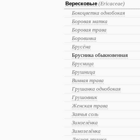
Вересковые
(Ericaceae)
Бокоцветка однобокая
Боровая матка
Боровая трава
Боровинка
Брусёна
Брусника обыкновенная
Брусница
Брушница
Винная трава
Грушанка однобокая
Грушовник
Женская трава
Заячья соль
Зимзелёнка
Зимозелёнка
Лесная грушка