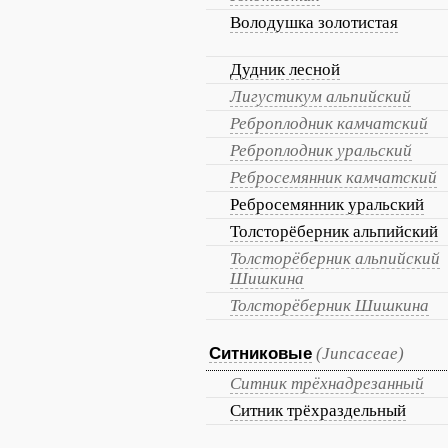
Володушка золотистая
Дудник лесной
Лигустикум альпийский
Реброплодник камчатский
Реброплодник уральский
Ребросемянник камчатский
Ребросемянник уральский
Толсторёберник альпийский
Толсторёберник альпийский
Шишкина
Толсторёберник Шишкина
Ситниковые
(Juncaceae)
Ситник трёхнадрезанный
Ситник трёхраздельный