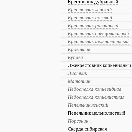
Крестовник дубравный
Крестовник ленский
Крестовник полевой
Крестовник равнинный
Крестовник сивецолистный
Крестовник цельнолистный
Кровавник
Купава
Лжекрестовник копьевидный
Листник
Маточник
Недоспелка копьевидная
Недоспелка копьелистная
Пепельник ленский
Пепельник цельнолистный
Порезник
Скерда сибирская