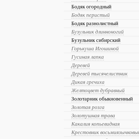
Бодяк огородный
Бодяк перистый
Бодяк разнолистный
Бузульник длинноногий
Бузульник сибирский
Горькуша Игошиной
Гусиная лапка
Деревей
Деревей тысячелистник
Дикая гречиха
Желтоцвет дубравный
Золотарник обыкновенный
Золотая розга
Золотушная трава
Какалия копьевидная
Крестовник восьмиязычковы