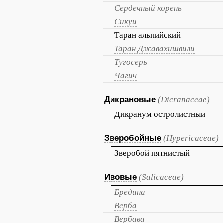
Сердечный корень
Сикуи
Таран альпийский
Таран Джавахишвили
Тугосерь
Чагич
Дикрановые
(Dicranaceae)
Дикранум остролистный
Зверобойные
(Hypericaceae)
Зверобой пятнистый
Ивовые
(Salicaceae)
Бредина
Верба
Вербава