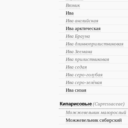
Вязник
Ива
Ива английская
Ива арктическая
Ива Брауна
Ива длинноприлистниковая
Ива Зеемана
Ива прилистниковая
Ива седая
Ива серо-голубая
Ива серо-зелёная
Ива сизая
Кипарисовые
(Cupressaceae)
Можжевельник малорослый
Можжевельник сибирский