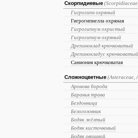
Скорпидиевые
(Scorpidiaceae
Гигрогипн охряный
Гигрогипнелла охряная
Гигрогипнум охристый
Гигрогипнум охряный
Дрепаноклад крючковатый
Дрепанокладус крючковатый
Саниония крючковатая
Сложноцветные
(Asteraceae,
Аронова борода
Баранья трава
Бездонница
Белоголовник
Бодяк жёлтый
Бодяк кисточковый
Бодяк овощной