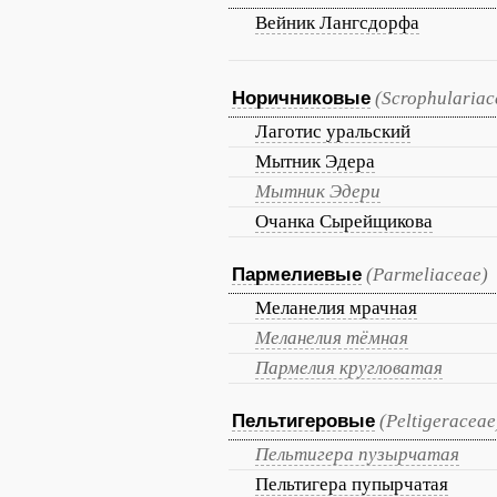
Вейник Лангсдорфа
Норичниковые
(Scrophulariac
Лаготис уральский
Мытник Эдера
Мытник Эдери
Очанка Сырейщикова
Пармелиевые
(Parmeliaceae)
Меланелия мрачная
Меланелия тёмная
Пармелия кругловатая
Пельтигеровые
(Peltigeraceae
Пельтигера пузырчатая
Пельтигера пупырчатая