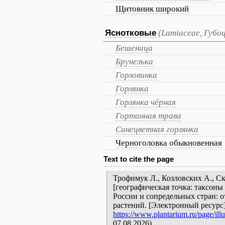
Щитовник широкий
Яснотковые
(Lamiaceae, Губо
Бешеница
Брунелька
Горловинка
Горлянка
Горлянка чёрная
Гортанная трава
Синецветная горлянка
Черноголовка обыкновенная
Text to cite the page
Трофимук Л., Козловских А., С
[географическая точка: таксоны
России и сопредельных стран: 
растений. [Электронный ресурс
https://www.plantarium.ru/page/illu
07.08.2026).