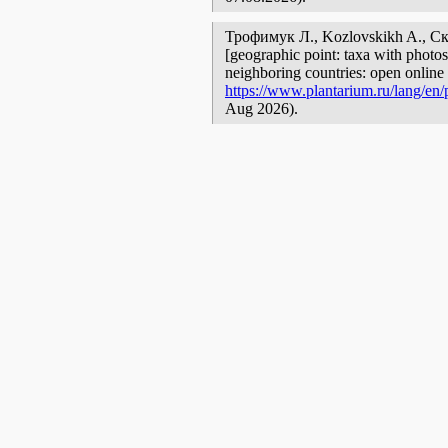
Трофимук Л., Kozlovskikh A., 
[geographic point: taxa with photos
neighboring countries: open online 
https://www.plantarium.ru/lang/en/p
Aug 2026).