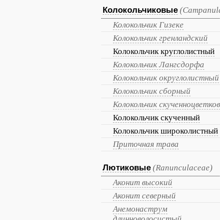
Колокольчиковые
(Campanul
Колокольчик Гизеке
Колокольчик гренландский
Колокольчик круглолистный
Колокольчик Лангсдорфа
Колокольчик округлолистный
Колокольчик сборный
Колокольчик скученноцветко
Колокольчик скученный
Колокольчик широколистный
Приточная трава
Лютиковые
(Ranunculaceae)
Аконит высокий
Аконит северный
Анемонаструм
длинноволосистый