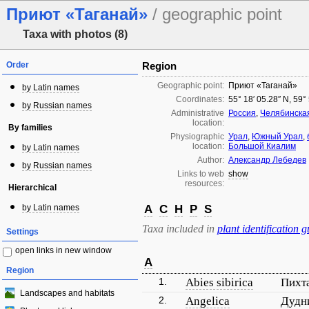
Приют «Таганай»
/ geographic point
Taxa with photos (8)
Order
Region
Geographic point:
Приют «Таганай»
by Latin names
Coordinates:
55° 18′ 05.28″ N, 59°
by Russian names
Administrative
Россия
,
Челябинска
location:
By families
Physiographic
Урал
,
Южный Урал
,
location:
Большой Киалим
by Latin names
Author:
Александр Лебедев
by Russian names
Links to web
show
resources:
Hierarchical
by Latin names
A
C
H
P
S
Taxa included in
plant identification g
Settings
open links in new window
A
Region
1.
Abies sibirica
Пихт
Landscapes and habitats
2.
Angelica
Дудн