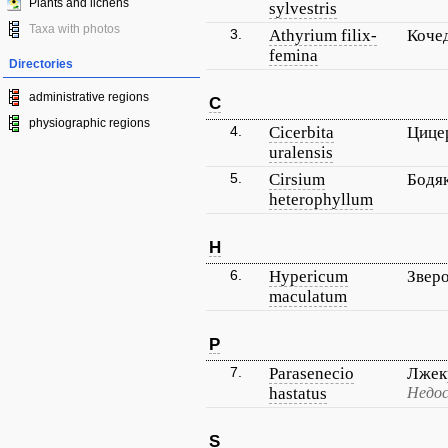
Plants and lichens
sylvestris
Taxa with photos
3.
Athyrium filix-
Коче
femina
Directories
administrative regions
C
physiographic regions
4.
Cicerbita
Цице
uralensis
5.
Cirsium
Бодя
heterophyllum
H
6.
Hypericum
Звер
maculatum
P
7.
Parasenecio
Лжек
hastatus
Недос
S