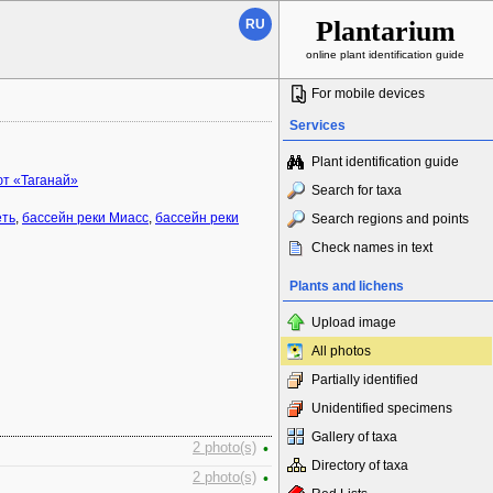
Plantarium
RU
online plant identification guide
For mobile devices
Services
Plant identification guide
т «Таганай»
Search for taxa
еть
,
бассейн реки Миасс
,
бассейн реки
Search regions and points
Check names in text
Plants and lichens
Upload image
All photos
Partially identified
Unidentified specimens
Gallery of taxa
2 photo(s)
•
Directory of taxa
2 photo(s)
•