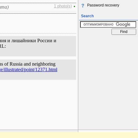
Password recovery
1 photo(s)
•
ита)
Search
ения и лишайники России и
RL:
ns of Russia and neighboring
e/illustrated/point/12371.html
www.plantarium.ru
To the top