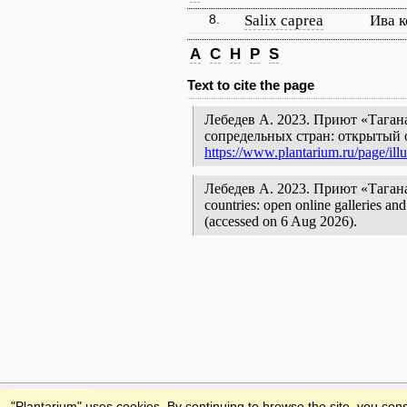
8.
Salix caprea
Ива 
A
C
H
P
S
Text to cite the page
Лебедев А. 2023. Приют «Тагана
сопредельных стран: открытый 
https://www.plantarium.ru/page/ill
Лебедев А. 2023. Приют «Таганай» 
countries: open online galleries an
(accessed on 6 Aug 2026).
Feedback
"Plantarium" uses cookies. By continuing to browse the site, you cons