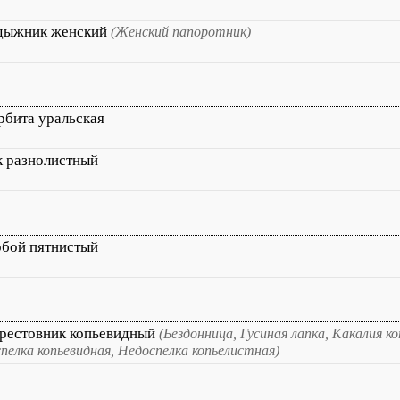
дыжник женский
(Женский папоротник)
рбита уральская
к разнолистный
обой пятнистый
рестовник копьевидный
(Бездонница, Гусиная лапка, Какалия ко
пелка копьевидная, Недоспелка копьелистная)