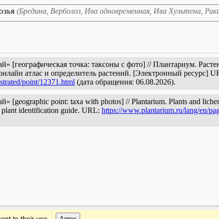
козья
(Бредина, Верболоз, Ива одновременная, Ива Хультена, Рак
й» [географическая точка: таксоны с фото] // Плантариум. Раст
онлайн атлас и определитель растений. [Электронный ресурс] U
ustrated/point/12371.html
(дата обращения: 06.08.2026).
[geographic point: taxa with photos] // Plantarium. Plants and liche
d plant identification guide. URL:
https://www.plantarium.ru/lang/en/pag
ent to their use.
Agree