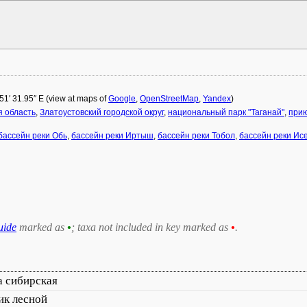
 51′ 31.95″ E (view at maps of
Google
,
OpenStreetMap
,
Yandex
)
я область
,
Златоустовский городской округ
,
национальный парк "Таганай"
,
прию
бассейн реки Обь
,
бассейн реки Иртыш
,
бассейн реки Тобол
,
бассейн реки Ис
uide
marked as
•
; taxa not included in key marked as
•
.
а сибирская
ик лесной