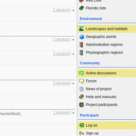
Red Lists
Floristic lists
2 photo(s)
•
Environment
Landscapes and habitats
Geographic points
2 photo(s)
•
Administrative regions
Physiographic regions
3 photo(s)
•
Community
Active discussions
Forum
3 photo(s)
•
News of project
Help and manuals
Project participants
1 photo(s)
•
пьевидная,
Participant
Log on
Sign up