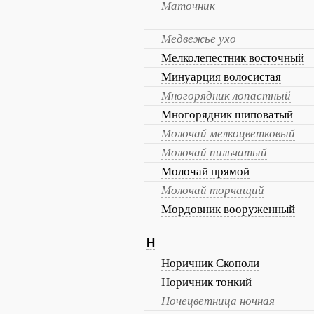
Маточник
Медвежье ухо
Мелколепестник восточный
Минуарция волосистая
Многорядник лопастный
Многорядник шиповатый
Молочай мелкоцветковый
Молочай пильчатый
Молочай прямой
Молочай торчащий
Мордовник вооруженный
Н
Норичник Скополи
Норичник тонкий
Ночецветница ночная