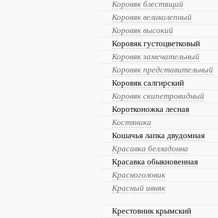
Коровяк блестящий
Коровяк великолепный
Коровяк высокий
Коровяк густоцветковый
Коровяк замечательный
Коровяк представительный
Коровяк салгирский
Коровяк скипетровидный
Коротконожка лесная
Костяника
Кошачья лапка двудомная
Красавка белладонна
Красавка обыкновенная
Красноголовик
Красный ивняк
Крестовник крымский