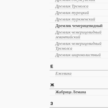
Дремлик Тремолса
Дремлик турецкий
Дремлик туркменский
Дремлик чемерицевидный
Дремлик чемерицевидный
левантийский
Дремлик чемерицевидный
Тремолса
Дремлик широколистный
Е
Ежевика
Ж
Жабрица Лемана
З