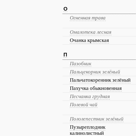
О
Огненная трава
Омалотека лесная
Очанка крымская
П
Пазобник
Пальцекорник зелёный
Пальчатокоренник зелёный
Пахучка обыкновенная
Песчанка грудная
Полевой чай
Пололепестник зелёный
Пузыреплодник
калинолистный