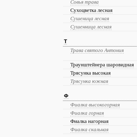
Совья трава
Сухоцветка лесная
Сушеница лесная
Сушенница лесная
Т
Трава святого Антония
Траунштейнера шаровидная
Трясунка высокая
Трясунка южная
Ф
Фиалка высокогорная
Фиалка горная
Фиалка нагорная
Фиалка скальная