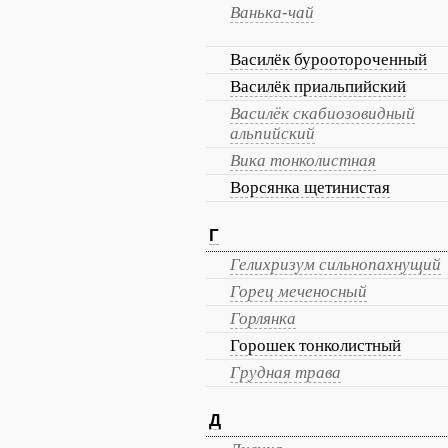
Ванька-чай
Василёк буроотороченный
Василёк приальпийский
Василёк скабиозовидный
альпийский
Вика тонколистная
Ворсянка щетинистая
Г
Гелихризум сильнопахнущий
Горец меченосный
Горлянка
Горошек тонколистный
Грудная трава
Д