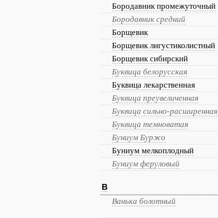
Бородавник промежуточный
Бородавник средний
Борщевик
Борщевик лигустиколистный
Борщевик сибирский
Буквица белорусская
Буквица лекарственная
Буквица преувеличенная
Буквица сильно-расширенная
Буквица темноватая
Буниум Буржо
Буниум мелкоплодный
Буниум феруловый
В
Ванька болотный