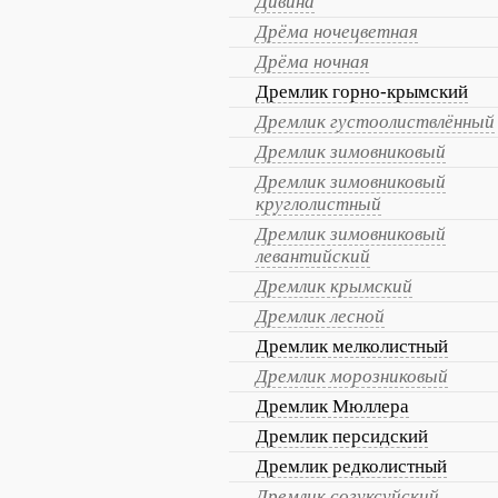
Дивина
Дрёма ночецветная
Дрёма ночная
Дремлик горно-крымский
Дремлик густоолиствлённый
Дремлик зимовниковый
Дремлик зимовниковый
круглолистный
Дремлик зимовниковый
левантийский
Дремлик крымский
Дремлик лесной
Дремлик мелколистный
Дремлик морозниковый
Дремлик Мюллера
Дремлик персидский
Дремлик редколистный
Дремлик согуксуйский