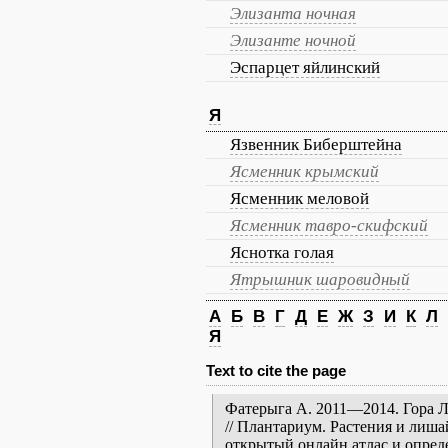
Элизанта ночная
Элизанте ночной
Эспарцет яйлинский
Я
Язвенник Биберштейна
Ясменник крымский
Ясменник меловой
Ясменник тавро-скифский
Яснотка голая
Ятрышник шаровидный
А
Б
В
Г
Д
Е
Ж
З
И
К
Л
Я
Text to cite the page
Фатерыга А. 2011—2014. Гора Ла
// Плантариум. Растения и лиш
открытый онлайн атлас и опред