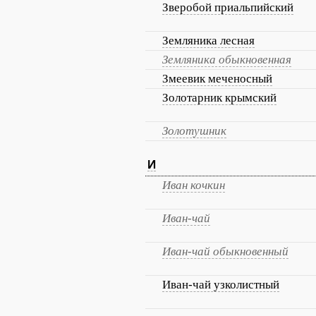
Зверобой приальпийский
Земляника лесная
Земляника обыкновенная
Змеевик меченосный
Золотарник крымский
Золотушник
И
Иван кочкин
Иван-чай
Иван-чай обыкновенный
Иван-чай узколистный