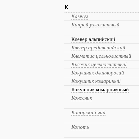
К
Камчуг
Кипрей узколистный
Клевер альпийский
Клевер предальпийский
Клематис цельнолистный
Княжик цельнолистный
Кокушник длиннорогий
Кокушник комариный
Кокушник комарниковый
Коневник
Копорский чай
Копоть