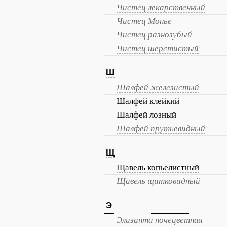
Чистец лекарственный
Чистец Монье
Чистец разнозубый
Чистец шерстистый
Ш
Шалфей железистый
Шалфей клейкий
Шалфей лозный
Шалфей прутьевидный
Щ
Щавель копьелистный
Щавель щитковидный
Э
Элизанта ночецветная