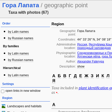
Гора Лапата
/ geographic point
Taxa with photos (67)
Order
Region
Geographic
Гора Лапата
by Latin names
point:
by Russian names
Coordinates:
44° 33′ 26″ N, 34° 08′ 18
Administrative
Россия
,
Республика Кры
By families
location:
природный заповедник
Physiographic
Средиземноморье и Пер
by Latin names
location:
Ялтинская яйла
,
гора Л
by Russian names
Author:
Alexander Fateryga
Description:
show
Hierarchical
by Latin names
А
Б
В
Г
Д
Е
Ж
З
И
К
Л
Я
Settings
Taxa included in
plant identification g
open links in new window
as
•
.
Region
А
Landscapes and habitats
Антеннария двудомная