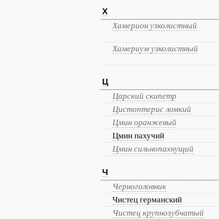
Х
Хамерион узколистный
Хамериум узколистный
Ц
Царский скипетр
Цистоптерис ломкий
Цмин оранжевый
Цмин пахучий
Цмин сильнопахнущий
Ч
Черноголовник
Чистец германский
Чистец крупнозубчатый