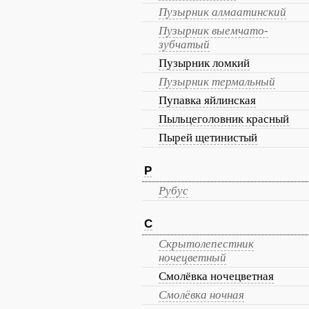
Пузырник алмаатинский
Пузырник выемчато-
зубчатый
Пузырник ломкий
Пузырник термальный
Пупавка яйлинская
Пыльцеголовник красный
Пырей щетинистый
Р
Рубус
С
Скрытолепестник
ночецветный
Смолёвка ночецветная
Смолёвка ночная