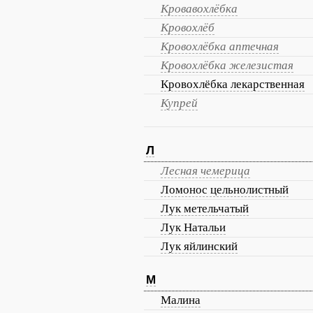
Кровавохлёбка
Кровохлёб
Кровохлёбка аптечная
Кровохлёбка железистая
Кровохлёбка лекарственная
Купрей
Л
Лесная чемерица
Ломонос цельнолистный
Лук метельчатый
Лук Натальи
Лук яйлинский
М
Малина