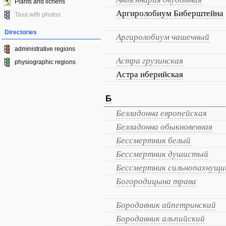
Plants and lichens
Аргиролобиум Биберштейна
Taxa with photos
Directories
Аргиролобиум чашечный
administrative regions
Астра грузинская
physiographic regions
Астра иберийская
Б
Белладонна европейская
Белладонна обыкновенная
Бессмертник белый
Бессмертник душистый
Бессмертник сильнопахнущи
Богородицына трава
Бородавник айпетринский
Бородавник альпийский