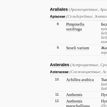
Araliales
(Аралиецветные, Ара
(Сельдерейные, Зонти
Apiaceae
8.
Pimpinella
Бе
saxifraga
кам
Бед
Бед
кам
9.
Seseli varium
Жа
вар
Asterales
(Астроцветные, Ср
(Сложноцветные, А
Asteraceae
10.
Achillea arabica
Ты
Биб
Биб
11.
Anthemis
Пу
12.
Anthemis
Пу
marschalliana
(Пу