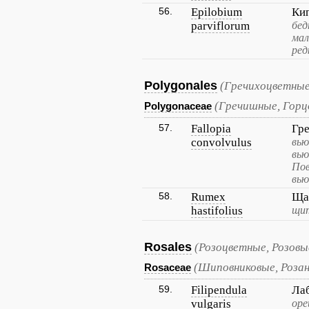
56.
Epilobium
Ки
parviflorum
бед
мал
ред
Polygonales
(Гречихоцветные
(Гречишные, Горц
Polygonaceae
57.
Fallopia
Гр
convolvulus
вью
вью
Пов
вью
58.
Rumex
Ща
hastifolius
щи
Rosales
(Розоцветные, Розовы
(Шиповниковые, Розан
Rosaceae
59.
Filipendula
Ла
vulgaris
оре