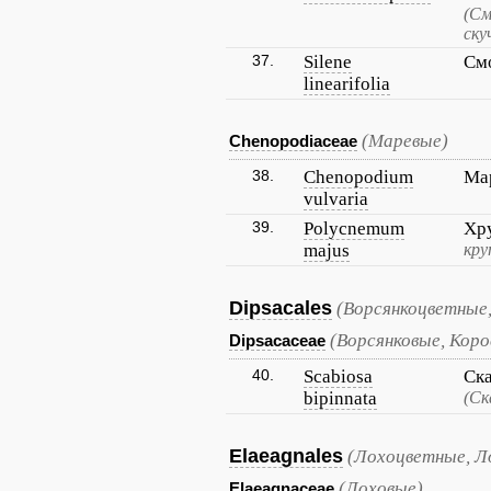
(См
ску
37.
Silene
См
linearifolia
(Маревые)
Chenopodiaceae
38.
Chenopodium
Ма
vulvaria
39.
Polycnemum
Хр
majus
кру
Dipsacales
(Ворсянкоцветные,
(Ворсянковые, Кор
Dipsacaceae
40.
Scabiosa
Ск
bipinnata
(Ск
Elaeagnales
(Лохоцветные, Л
(Лоховые)
Elaeagnaceae