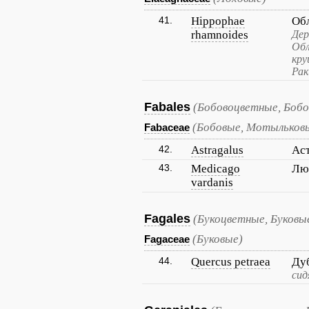
41.
Hippophae
Об
rhamnoides
Дер
Обл
кру
Рак
Fabales
(Бобовоцветные, Бобо
(Бобовые, Мотыльков
Fabaceae
42.
Astragalus
Ас
43.
Medicago
Лю
vardanis
Fagales
(Букоцветные, Буковы
(Буковые)
Fagaceae
44.
Quercus petraea
Ду
сид