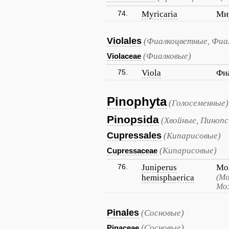
74.
Myricaria
Ми
Violales
(Фиалкоцветные, Фиа
(Фиалковые)
Violaceae
75.
Viola
Фи
Pinophyta
(Голосеменные)
Pinopsida
(Хвойные, Пиноп
Cupressales
(Кипарисовые)
(Кипарисовые)
Cupressaceae
76.
Juniperus
Мо
hemisphaerica
(Мо
Мо
Pinales
(Сосновые)
(Сосновые)
Pinaceae