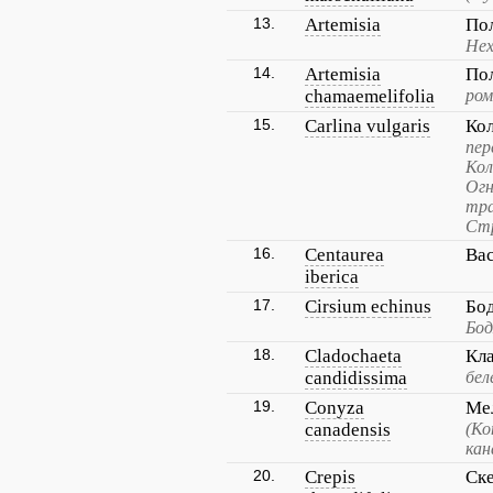
13.
Artemisia
По
Нех
14.
Artemisia
По
chamaemelifolia
ром
15.
Carlina vulgaris
Ко
пер
Кол
Огн
тра
Стр
16.
Centaurea
Ва
iberica
17.
Cirsium echinus
Бо
Бод
18.
Cladochaeta
Кл
candidissima
бел
19.
Conyza
Ме
canadensis
(Ко
кан
20.
Crepis
Ск