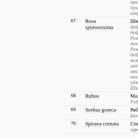
при
пуш
азе
67.
Rosa
Ши
spinosissima
бед
бед
Роз
тон
Роз
бед
кол
лап
мно
то
удл
Шип
68.
Rubus
Ма
Руб
69.
Sorbus graeca
Ряб
Бал
70.
Spiraea crenata
Сп
гор