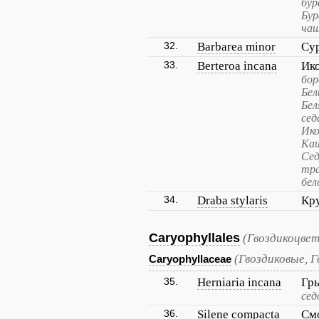
бур
Бур
чаш
32.
Barbarea minor
Су
33.
Berteroa incana
Ик
бор
Бел
Бел
сед
Ико
Каш
Сед
тра
бел
34.
Draba stylaris
Кру
Caryophyllales
(Гвоздикоцве
(Гвоздиковые, 
Caryophyllaceae
35.
Herniaria incana
Гр
сед
36.
Silene compacta
Смо