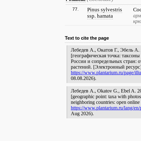
77.
Pinus sylvestris
Со
ssp. hamata
арм
крю
Text to cite the page
Лебедев А., Окатов Г., Эбель А
[географическая точка: таксоны
России и сопредельных стран: 
растений. [Электронный ресурс
https://www.plantarium.ru/page/ill
08.08.2026).
Лебедев А., Okatov G., Ebel A.
[geographic point: taxa with photos
neighboring countries: open online 
https://www.plantarium.ru/lang/en/p
Aug 2026).