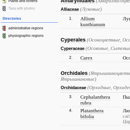
Amaryllidales
(Амариллисоцв
Plants and lichens
Taxa with photos
(Луковые)
Alliaceae
1.
Allium
Лу
Directories
kunthianum
administrative regions
physiographic regions
Cyperales
(Осокоцветные, Ос
(Осоковые, Сытевы
Cyperaceae
2.
Carex
Ос
Orchidales
(Ятрышникоцветны
Ятрышниковые)
(Орхидные, Орхиде
Orchidaceae
3.
Cephalanthera
Пы
rubra
4.
Platanthera
Лю
bifolia
слё
Цар