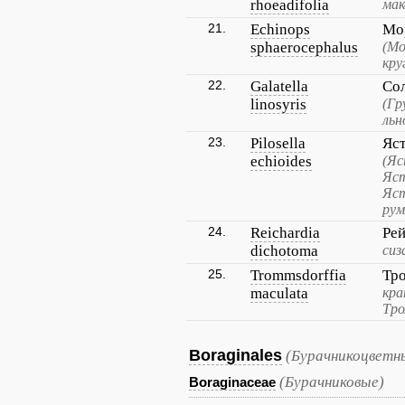
rhoeadifolia
мак
21.
Echinops
Мо
sphaerocephalus
(Мо
кру
22.
Galatella
Со
linosyris
(Гр
льн
23.
Pilosella
Яс
echioides
(Яс
Яст
Яст
рум
24.
Reichardia
Рей
dichotoma
сиз
25.
Trommsdorffia
Тр
maculata
кра
Тро
Boraginales
(Бурачникоцветн
(Бурачниковые)
Boraginaceae