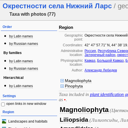
Окрестности села Нижний Ларс
/ ge
Taxa with photos (77)
Order
Region
Geographic
Окрестности села Нижний
by Latin names
point:
by Russian names
Coordinates:
42° 47′ 57.71″ N, 44° 38′ 19
Administrative
Россия
,
Республика Север
By families
location:
Затеречный район
,
окрес
Physiographic
Кавказ
,
Большой Кавказ
,
Б
by Latin names
location:
by Russian names
Author:
Александр Лебедев
Hierarchical
Magnoliophyta
Pinophyta
by Latin names
Taxa included in
plant identification g
Settings
as
•
.
open links in new window
Magnoliophyta
(Цветко
Region
Liliopsida
(Лилиопсиды, Лил
Landscapes and habitats