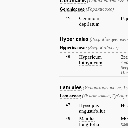
Geraniales
(Гераниецветные, 
(Гераниевые)
Geraniaceae
45.
Geranium
Гер
depilatum
Hypericales
(Зверобоецветны
(Зверобойные)
Hypericaceae
46.
Hypericum
Зв
bithynicum
Ард
Зве
Нор
Lamiales
(Ясноткоцветные, Г
(Яснотковые, Губоцв
Lamiaceae
47.
Hyssopus
Ис
angustifolius
48.
Mentha
Мя
longifolia
кав