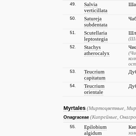
49.
Salvia
Ша
verticillata
50.
Satureja
Ча
subdentata
51.
Scutellaria
Шл
leptostegia
(Шл
52.
Stachys
Чи
atherocalyx
(Чи
кол
ос
53.
Teucrium
Ду
capitatum
54.
Teucrium
Ду
orientale
Myrtales
(Миртоцветные, Ми
(Кипрейные, Онагро
Onagraceae
55.
Epilobium
Ки
algidum
хол