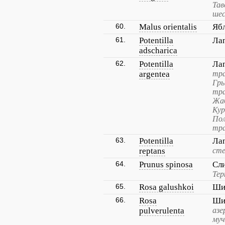
Тав
шес
60.
Malus orientalis
Яб
61.
Potentilla
Ла
adscharica
62.
Potentilla
Ла
argentea
тра
Гр
тра
Жаб
Кур
Пол
тра
63.
Potentilla
Ла
reptans
сте
64.
Prunus spinosa
Сл
Тер
65.
Rosa galushkoi
Ши
66.
Rosa
Ши
pulverulenta
азе
муч