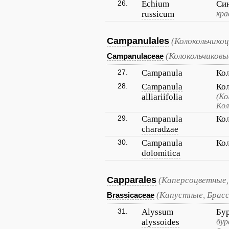
26.
Echium
Си
russicum
кра
Campanulales
(Колокольчико
(Колокольчиковы
Campanulaceae
27.
Campanula
Ко
28.
Campanula
Ко
alliariifolia
(Ко
Кол
29.
Campanula
Кол
charadzae
30.
Campanula
Ко
dolomitica
Capparales
(Каперсоцветные,
(Капустные, Брас
Brassicaceae
31.
Alyssum
Бу
alyssoides
бур