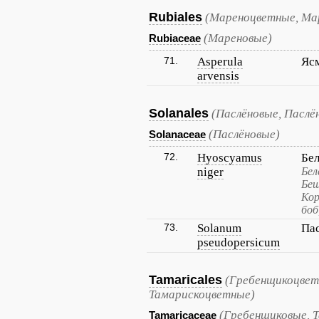
Rubiales
(Мареноцветные, Ма
(Мареновые)
Rubiaceae
71.
Asperula
Яс
arvensis
Solanales
(Паслёновые, Паслё
(Паслёновые)
Solanaceae
72.
Hyoscyamus
Бе
niger
Бел
Беш
Кор
боб
73.
Solanum
Па
pseudopersicum
Tamaricales
(Гребенщикоцвет
Тамарискоцветные)
(Гребенщиковые, 
Tamaricaceae