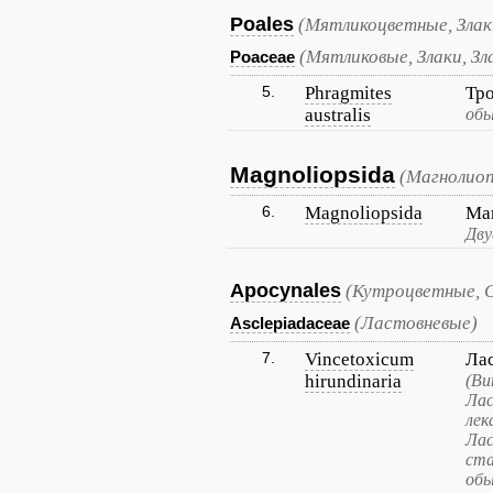
Poales
(Мятликоцветные, Злак
(Мятликовые, Злаки, Зл
Poaceae
5.
Phragmites
Тр
australis
обы
Magnoliopsida
(Магнолиоп
6.
Magnoliopsida
Ма
Дву
Apocynales
(Кутроцветные, 
(Ластовневые)
Asclepiadaceae
7.
Vincetoxicum
Лас
hirundinaria
(Ви
Лас
лек
Лас
ста
обы