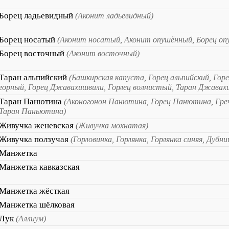
Борец ладьевидный
(Аконит ладьевидный)
Борец носатый
(Аконит носатый, Аконит опушённый, Борец оп
Борец восточный
(Аконит восточный)
Таран альпийский
(Башкирская капуста, Горец альпийский, Гор
горный, Горец Джавахишвили, Горлец волнистый, Таран Джавах
Таран Панютина
(Аконогонон Панютина, Горец Панютина, Гр
Таран Паньютина)
Живучка женевская
(Живучка мохнатая)
Живучка ползучая
(Горловинка, Горлянка, Горлянка синяя, Дубни
Манжетка
Манжетка кавказская
Манжетка жёсткая
Манжетка шёлковая
Лук
(Аллиум)