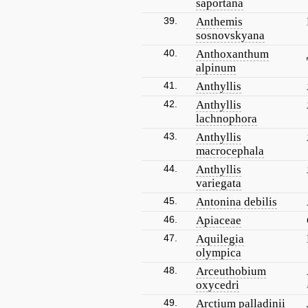
saportana
39.
Anthemis
sosnovskyana
40.
Anthoxanthum
alpinum
41.
Anthyllis
42.
Anthyllis
lachnophora
43.
Anthyllis
macrocephala
44.
Anthyllis
variegata
45.
Antonina debilis
46.
Apiaceae
47.
Aquilegia
olympica
48.
Arceuthobium
oxycedri
49.
Arctium palladinii