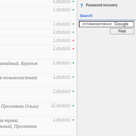
6 photo(s)
•
Password recovery
1 photo(s)
•
Search
7 photo(s)
•
2 photo(s)
•
1 photo(s)
•
2 photo(s)
•
1 photo(s)
•
ковидный, Бурачок
1 photo(s)
•
я полынолистная)
2 photo(s)
•
12 photo(s)
•
 Проломник Ольги)
2 photo(s)
•
я трава,
льный, Проломник