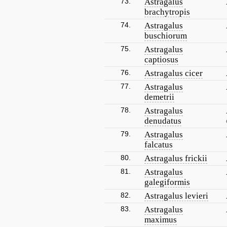
73.
Astragalus
brachytropis
74.
Astragalus
buschiorum
75.
Astragalus
captiosus
76.
Astragalus cicer
77.
Astragalus
demetrii
78.
Astragalus
denudatus
79.
Astragalus
falcatus
80.
Astragalus frickii
81.
Astragalus
galegiformis
82.
Astragalus levieri
83.
Astragalus
maximus