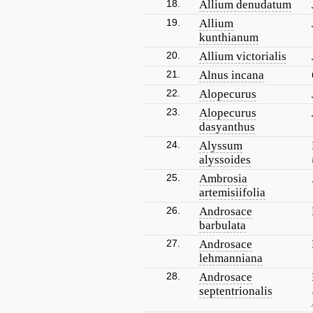
18.
Allium denudatum
19.
Allium
kunthianum
20.
Allium victorialis
21.
Alnus incana
22.
Alopecurus
23.
Alopecurus
dasyanthus
24.
Alyssum
alyssoides
25.
Ambrosia
artemisiifolia
26.
Androsace
barbulata
27.
Androsace
lehmanniana
28.
Androsace
septentrionalis