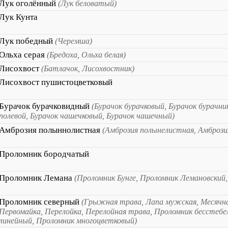
Лук оголённый
(Лук беловатый)
Лук Кунта
Лук победный
(Черемша)
Ольха серая
(Бредоха, Ольха белая)
Лисохвост
(Батлачок, Лисохвостник)
Лисохвост пушистоцветковый
Бурачок бурачковидный
(Бурачок бурачковый, Бурачок бурачни
полевой, Бурачок чашечковый, Бурачок чашечный)
Амброзия полыннолистная
(Амброзия полынелистная, Амбрози
Проломник бородчатый
Проломник Лемана
(Проломник Бунге, Проломник Лемановский,
Проломник северный
(Грыжная трава, Лапа мужская, Месячна
Первомайка, Перелойка, Перелойная трава, Проломник бесстебе
линейный, Проломник многоцветковый)