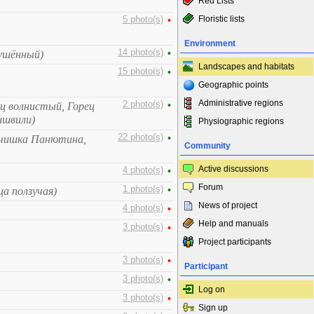
Red Lists
Floristic lists
5 photo(s)
•
Environment
14 photo(s)
•
ушённый)
Landscapes and habitats
15 photo(s)
•
Geographic points
Administrative regions
2 photo(s)
•
ец волнистый, Горец
ишвили)
Physiographic regions
22 photo(s)
•
ечишка Панютина,
Community
Active discussions
4 photo(s)
•
Forum
1 photo(s)
•
ца ползучая)
News of project
4 photo(s)
•
Help and manuals
3 photo(s)
•
Project participants
3 photo(s)
•
Participant
3 photo(s)
•
Log on
3 photo(s)
•
Sign up