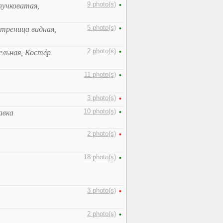
9 photo(s)
•
пучковатая,
5 photo(s)
•
треница видная,
2 photo(s)
•
ельная, Костёр
11 photo(s)
•
3 photo(s)
•
10 photo(s)
•
авка
2 photo(s)
•
18 photo(s)
•
3 photo(s)
•
2 photo(s)
•