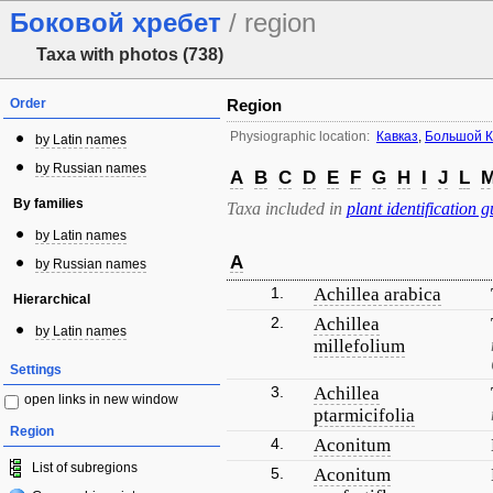
Боковой хребет
/ region
Taxa with photos (738)
Order
Region
Physiographic location:
Кавказ
,
Большой К
by Latin names
by Russian names
A
B
C
D
E
F
G
H
I
J
L
By families
Taxa included in
plant identification g
by Latin names
A
by Russian names
1.
Achillea arabica
Hierarchical
2.
Achillea
by Latin names
millefolium
Settings
3.
Achillea
open links in new window
ptarmicifolia
Region
4.
Aconitum
List of subregions
5.
Aconitum