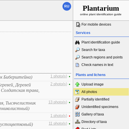
Plantarium
RU
online plant identification guide
For mobile devices
Services
Plant identification guide
Search for taxa
Search regions and points
Check names in text
Plants and lichens
1 photo(s)
•
ик Биберштейна)
2 photo(s)
•
еревей, Деревей
Upload image
, Солдатская трава,
All photos
Partially identified
13 photo(s)
•
я, Тысячелистник
Unidentified specimens
тниколистный)
Gallery of taxa
1 photo(s)
•
Directory of taxa
11 photo(s)
•
густоцветковый)