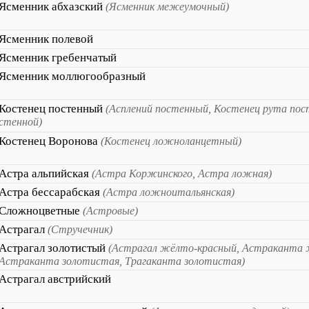
Ясменник абхазский
(Ясменник межеумочный)
Ясменник полевой
Ясменник гребенчатый
Ясменник моллюгообразный
Костенец постенный
(Асплений постенный, Костенец рута пос
стенной)
Костенец Воронова
(Костенец ложноланцетный)
Астра альпийская
(Астра Коржинского, Астра ложная)
Астра бессарабская
(Астра ложноитальянская)
Сложноцветные
(Астровые)
Астрагал
(Стручечник)
Астрагал золотистый
(Астрагал жёлто-красный, Астраканта 
Астраканта золотистая, Трагаканта золотистая)
Астрагал австрийский