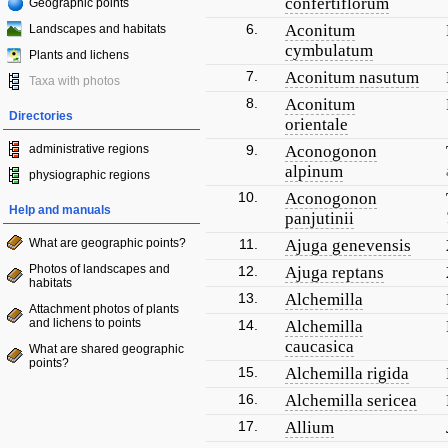
confertiflorum
Geographic points
6.
Aconitum
Landscapes and habitats
cymbulatum
Plants and lichens
7.
Aconitum nasutum
Taxa with photos
8.
Aconitum
Directories
orientale
administrative regions
9.
Aconogonon
alpinum
physiographic regions
10.
Aconogonon
Help and manuals
panjutinii
What are geographic points?
11.
Ajuga genevensis
Photos of landscapes and
12.
Ajuga reptans
habitats
13.
Alchemilla
Attachment photos of plants
and lichens to points
14.
Alchemilla
caucasica
What are shared geographic
points?
15.
Alchemilla rigida
16.
Alchemilla sericea
17.
Allium