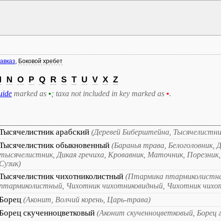
авказ
,
Боковой хребет
M
N
O
P
Q
R
S
T
U
V
X
Z
uide
marked as
•
; taxa not included in key marked as
•
.
Тысячелистник арабский
(Деревей Биберштейна, Тысячелистн
Тысячелистник обыкновенный
(Баранья трава, Белоголовник, Д
тысячелистник, Дикая гречиха, Кровавник, Маточник, Порезник
Сузик)
Тысячелистник чихотниколистный
(Птармика птармиколистна
птармиколистный, Чихотник чихотниковидный, Чихотник чихо
Борец
(Аконит, Волчий корень, Царь-трава)
Борец скученноцветковый
(Аконит скученноцветковый, Борец 