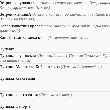
Ветреник пучковатый
(Анемонаструм пучковатый, Ветреница 
Ветреница пучковая, Желгюл)
Ветреник видный
(Анемона красивая, Анемонаструм видный, Ве
Ветреница красивая)
Неравноцветник кровельный
(Анизанта кровельная, Зерна кров
кровельный)
Кошачья лапка кавказская
(Антеннария кавказская)
Пупавка
Пупавка грузинская
(Пупавка Анаиты, Пупавка Темпского, Пуп
чихотницевидная)
Пупавка Маршалла Биберштейна
(Пупавка Биберштейна)
Пупавка кавказская
Пупавка жестковатая
(Пупавка жесткая)
Пупавка Сапорты