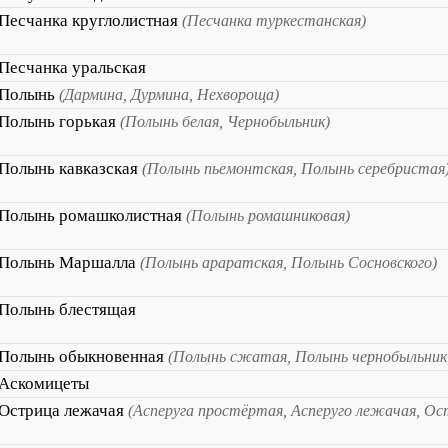
Песчанка круглолистная
(Песчанка туркестанская)
Песчанка уральская
Полынь
(Дармина, Дурмина, Нехвороща)
Полынь горькая
(Полынь белая, Чернобыльник)
Полынь кавказская
(Полынь пьемонтская, Полынь серебристая
Полынь ромашколистная
(Полынь ромашниковая)
Полынь Маршалла
(Полынь араратская, Полынь Сосновского)
Полынь блестящая
Полынь обыкновенная
(Полынь сжатая, Полынь чернобыльник
Аскомицеты
Острица лежачая
(Асперуга простёртая, Асперуго лежачая, О