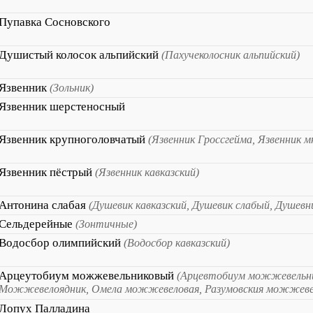
Пупавка Сосновского
Душистый колосок альпийский
(Пахучеколосник альпийский)
Язвенник
(Зольник)
Язвенник шерстеносный
Язвенник крупноголовчатый
(Язвенник Гроссгейма, Язвенник 
Язвенник пёстрый
(Язвенник кавказский)
Антонина слабая
(Душевик кавказский, Душевик слабый, Душевн
Сельдерейные
(Зонтичные)
Водосбор олимпийский
(Водосбор кавказский)
Арцеутобиум можжевельниковый
(Арцевтобиум можжевельн
Можжевелоядник, Омела можжевеловая, Разумовския можжеве
Лопух Палладина