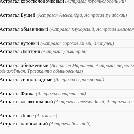
Астрагал коротколодочковый
(Астрагал коротколодочный)
Астрагал Бушей
(Астрагал Александра, Астрагал гунибский)
Астрагал обманчивый
(Астрагал клухорский, Астрагал межле
Астрагал нутовый
(Астрагал гороховидный, Хлопунец)
Астрагал Дмитрия
(Астрагал Димитрия)
Астрагал обнажённый
(Астрагал Маршалла, Астрагал терекск
обнажённая, Трагаканта обыкновенная)
Астрагал серпоплодный
(Астрагал серповидный)
Астрагал Фрика
(Астрагал саларетский)
Астрагал козлятниковый
(Астрагал галеговидный, Астрагал ко
Астрагал Левье
(Акъ кекел)
Астрагал наибольший
(Астрагал большой)