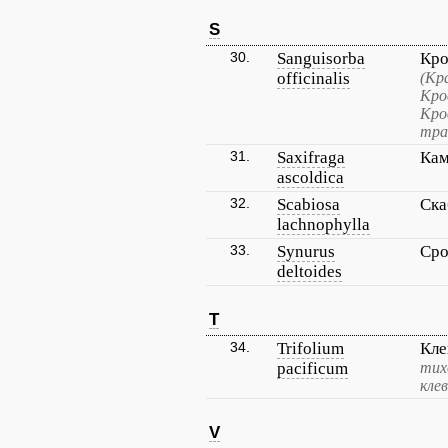
S
30.
Sanguisorba
Кро
officinalis
(Кр
Кро
Кро
тра
31.
Saxifraga
Кам
ascoldica
32.
Scabiosa
Ска
lachnophylla
33.
Synurus
Сро
deltoides
T
34.
Trifolium
Кле
pacificum
тих
кле
V