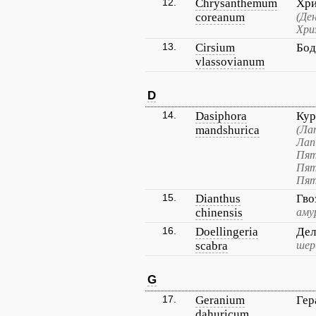
12.
Chrysanthemum
Хри
coreanum
(Де
Хри
13.
Cirsium
Бод
vlassovianum
D
14.
Dasiphora
Кур
mandshurica
(Ла
Лап
Пят
Пят
Пят
15.
Dianthus
Гво
chinensis
аму
16.
Doellingeria
Дел
scabra
шер
G
17.
Geranium
Гер
dahuricum