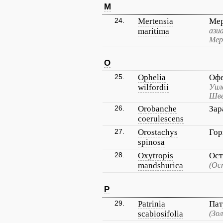
M
24.
Mertensia
Мер
maritima
ази
Мер
O
25.
Ophelia
Офе
wilfordii
Уил
Шве
26.
Orobanche
Зар
coerulescens
27.
Orostachys
Гор
spinosa
28.
Oxytropis
Ост
mandshurica
(Ос
P
29.
Patrinia
Пат
scabiosifolia
(Зо