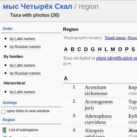
мыс Четырёх Скал
/ region
Taxa with photos (36)
Order
Region
Physiographic location:
Тихий океан
,
Япон
by Latin names
by Russian names
A
B
C
D
G
H
L
M
O
P
S
By families
Taxa included in
plant identification g
as
•
.
by Latin names
by Russian names
A
Hierarchical
1.
Aconitum
Бор
by Latin names
sichotense
сих
2.
Aconogonon
Та
Settings
jurii
Гор
open links in new window
3.
Adenophora
Буб
Region
curvidens
шир
4.
Aizopsis
Жив
List of subregions
selskiana
Сел