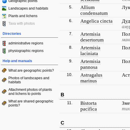
Geographic points
5.
Allium
Лук
Landscapes and habitats
condensatum
Plants and lichens
6.
Angelica cincta
Дуд
Taxa with photos
аму
7.
Artemisia
Пол
Directories
desertorum
ман
administrative regions
8.
Artemisia
Пол
physiographic regions
laciniata
9.
Artemisia
Пол
Help and manuals
pannosa
What are geographic points?
10.
Astragalus
Аст
Photos of landscapes and
marinus
habitats
Attachment photos of plants
and lichens to points
B
What are shared geographic
11.
Bistorta
Зме
points?
pacifica
тих
C