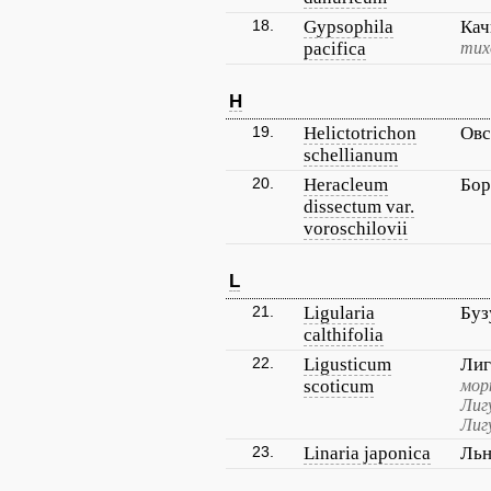
18.
Gypsophila
Кач
pacifica
тих
H
19.
Helictotrichon
Овс
schellianum
20.
Heracleum
Бор
dissectum var.
voroschilovii
L
21.
Ligularia
Буз
calthifolia
22.
Ligusticum
Лиг
scoticum
мор
Лиг
Лиг
23.
Linaria japonica
Льн