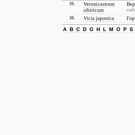
35.
Veronicastrum
Вер
sibiricum
сиб
36.
Vicia japonica
Гор
A
B
C
D
G
H
L
M
O
P
S