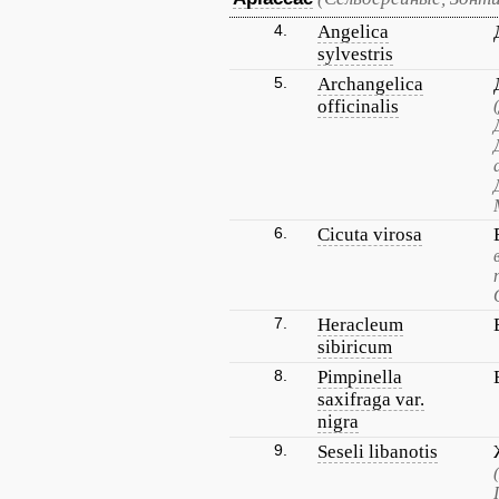
4.
Angelica
sylvestris
5.
Archangelica
officinalis
6.
Cicuta virosa
7.
Heracleum
sibiricum
8.
Pimpinella
saxifraga var.
nigra
9.
Seseli libanotis