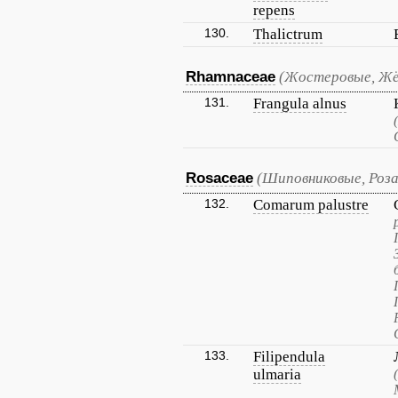
repens
130.
Thalictrum
Rhamnaceae
(Жостеровые, Жё
131.
Frangula alnus
Rosaceae
(Шиповниковые, Роза
132.
Comarum palustre
133.
Filipendula
ulmaria