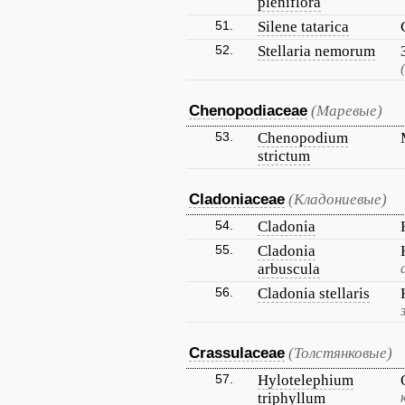
pleniflora
51.
Silene tatarica
52.
Stellaria nemorum
Chenopodiaceae
(Маревые)
53.
Chenopodium
strictum
Cladoniaceae
(Кладониевые)
54.
Cladonia
55.
Cladonia
arbuscula
56.
Cladonia stellaris
Crassulaceae
(Толстянковые)
57.
Hylotelephium
triphyllum