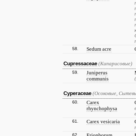
58.
Sedum acre
Cupressaceae
(Кипарисовые)
59.
Juniperus
communis
Cyperaceae
(Осоковые, Сытев
60.
Carex
rhynchophysa
61.
Carex vesicaria
62.
Eriophorum