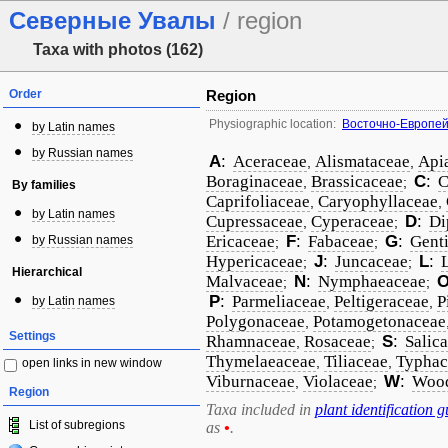
Северные Увалы
/ region
Taxa with photos (162)
Order
Region
Physiographic location:
Восточно-Европей
by Latin names
by Russian names
A
:
Aceraceae
Alismataceae
Api
,
,
Boraginaceae
Brassicaceae
C
:
C
,
;
By families
Caprifoliaceae
Caryophyllaceae
,
,
by Latin names
Cupressaceae
Cyperaceae
D
:
Di
,
;
Ericaceae
F
:
Fabaceae
G
:
Gent
by Russian names
;
;
Hypericaceae
J
:
Juncaceae
L
:
;
;
Hierarchical
Malvaceae
N
:
Nymphaeaceae
;
;
P
:
Parmeliaceae
Peltigeraceae
P
by Latin names
,
,
Polygonaceae
Potamogetonaceae
,
Settings
Rhamnaceae
Rosaceae
S
:
Salic
,
;
Thymelaeaceae
Tiliaceae
Typhac
,
,
open links in new window
Viburnaceae
Violaceae
W
:
Wood
,
;
Region
Taxa included in
plant identification g
List of subregions
as
•
.