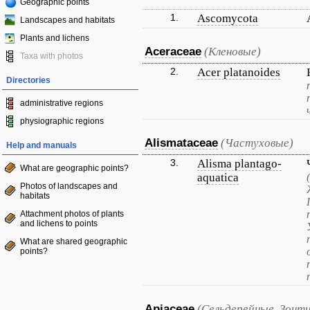
Geographic points
1.
Ascomycota
Landscapes and habitats
Plants and lichens
Aceraceae
(Кленовые)
Taxa with photos
2.
Acer platanoides
Directories
administrative regions
physiographic regions
Alismataceae
(Частуховые)
Help and manuals
3.
Alisma plantago-
What are geographic points?
aquatica
Photos of landscapes and
habitats
Attachment photos of plants
and lichens to points
What are shared geographic
points?
Apiaceae
(Сельдерейные, Зонт