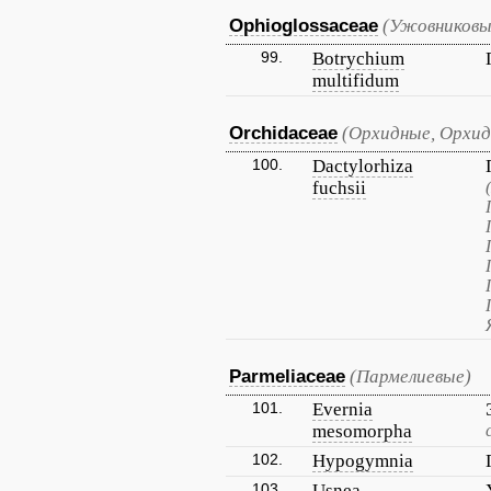
Ophioglossaceae
(Ужовниковы
99.
Botrychium
multifidum
Orchidaceae
(Орхидные, Орхи
100.
Dactylorhiza
fuchsii
Parmeliaceae
(Пармелиевые)
101.
Evernia
mesomorpha
102.
Hypogymnia
103.
Usnea