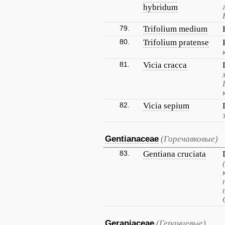
hybridum
79.
Trifolium medium
80.
Trifolium pratense
81.
Vicia cracca
82.
Vicia sepium
Gentianaceae
(Горечавковые)
83.
Gentiana cruciata
Geraniaceae
(Гераниевые)