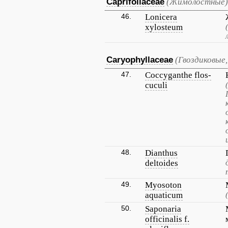
Caprifoliaceae
(Жимолостные)
46.
Lonicera
xylosteum
Caryophyllaceae
(Гвоздиковые,
47.
Coccyganthe flos-
cuculi
48.
Dianthus
deltoides
49.
Myosoton
aquaticum
50.
Saponaria
officinalis f.