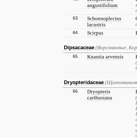
angustifolium
63.
Schoenoplectus
lacustris
64.
Scirpus
Dipsacaceae
(Ворсянковые, Ко
65.
Knautia arvensis
Dryopteridaceae
(Щитовников
66.
Dryopteris
carthusiana