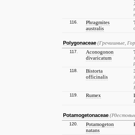
116.
Phragmites
australis
Polygonaceae
(Гречишные, Го
117.
Aconogonon
divaricatum
118.
Bistorta
officinalis
119.
Rumex
Potamogetonaceae
(Рдестовы
120.
Potamogeton
natans