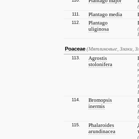
110.
Plantago major
111.
Plantago media
112.
Plantago
uliginosa
Poaceae
(Мятликовые, Злаки, З
113.
Agrostis
stolonifera
114.
Bromopsis
inermis
115.
Phalaroides
arundinacea