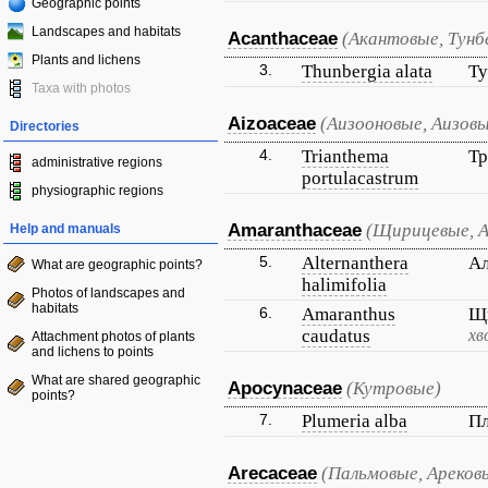
Geographic points
Landscapes and habitats
Acanthaceae
(Акантовые, Тунб
Plants and lichens
3.
Thunbergia alata
Ту
Taxa with photos
Aizoaceae
(Аизооновые, Аизов
Directories
4.
Trianthema
Тр
administrative regions
portulacastrum
physiographic regions
Amaranthaceae
(Щирицевые, 
Help and manuals
5.
Alternanthera
Ал
What are geographic points?
halimifolia
Photos of landscapes and
habitats
6.
Amaranthus
Щи
caudatus
хв
Attachment photos of plants
and lichens to points
What are shared geographic
Apocynaceae
(Кутровые)
points?
7.
Plumeria alba
Пл
Arecaceae
(Пальмовые, Ареков