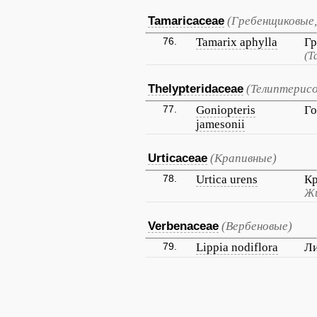
Tamaricaceae
(Гребенщиковые,
76.
Tamarix aphylla
Гр
(Т
Thelypteridaceae
(Телиптерис
77.
Goniopteris
Го
jamesonii
Urticaceae
(Крапивные)
78.
Urtica urens
Кр
Жи
Verbenaceae
(Вербеновые)
79.
Lippia nodiflora
Ли