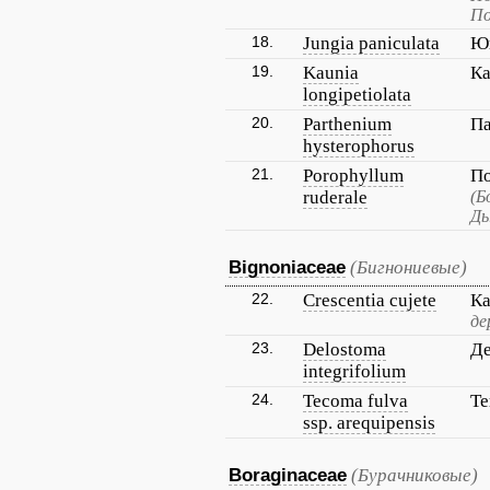
По
18.
Jungia paniculata
Юн
19.
Kaunia
Ка
longipetiolata
20.
Parthenium
Па
hysterophorus
21.
Porophyllum
П
ruderale
(Б
Ды
Bignoniaceae
(Бигнониевые)
22.
Crescentia cujete
Ка
де
23.
Delostoma
Де
integrifolium
24.
Tecoma fulva
Те
ssp. arequipensis
Boraginaceae
(Бурачниковые)