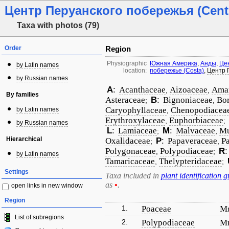
Центр Перуанского побережья (Centr
Taxa with photos (79)
Order
Region
Physiographic
Южная Америка
,
Анды
,
Це
by Latin names
location:
побережье (Costa)
,
Центр П
by Russian names
A
:
Acanthaceae
Aizoaceae
Amar
,
,
By families
Asteraceae
B
:
Bignoniaceae
Bo
;
,
Caryophyllaceae
Chenopodiacea
by Latin names
,
Erythroxylaceae
Euphorbiaceae
,
;
by Russian names
L
:
Lamiaceae
M
:
Malvaceae
Mu
;
,
Hierarchical
Oxalidaceae
P
:
Papaveraceae
Pa
;
,
Polygonaceae
Polypodiaceae
R
:
,
;
by Latin names
Tamaricaceae
Thelypteridaceae
,
;
Settings
Taxa included in
plant identification g
as
•
.
open links in new window
Region
1.
Poaceae
М
List of subregions
2.
Polypodiaceae
М