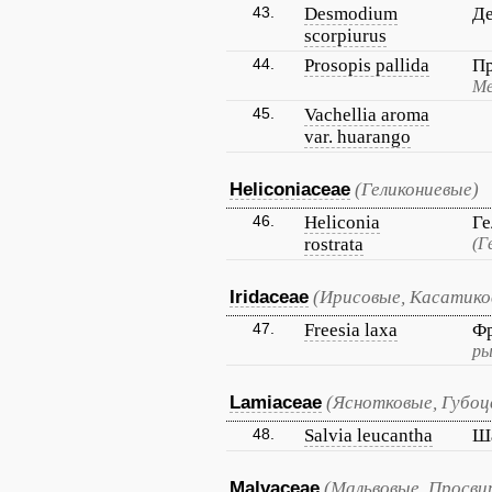
43.
Desmodium
Де
scorpiurus
44.
Prosopis pallida
Пр
Ме
45.
Vachellia aroma
var. huarango
Heliconiaceae
(Геликониевые)
46.
Heliconia
Ге
rostrata
(Г
Iridaceae
(Ирисовые, Касатико
47.
Freesia laxa
Фр
ры
Lamiaceae
(Яснотковые, Губо
48.
Salvia leucantha
Ша
Malvaceae
(Мальвовые, Просви