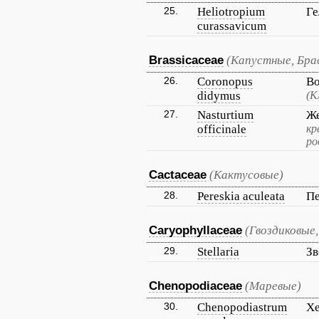
25.
Heliotropium
Ге
curassavicum
Brassicaceae
(Капустные, Бра
26.
Coronopus
Во
didymus
(К
27.
Nasturtium
Же
officinale
кр
ро
Cactaceae
(Кактусовые)
28.
Pereskia aculeata
Пе
Caryophyllaceae
(Гвоздиковые,
29.
Stellaria
Зв
Chenopodiaceae
(Маревые)
30.
Chenopodiastrum
Хе