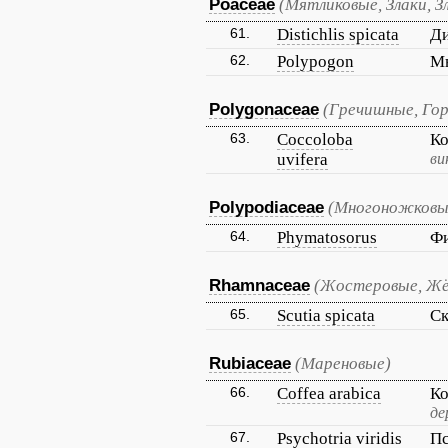
Poaceae
(Мятликовые, Злаки, З
61.
Distichlis spicata
Ди
62.
Polypogon
М
Polygonaceae
(Гречишные, Го
63.
Coccoloba
Ко
uvifera
ви
Polypodiaceae
(Многоножковы
64.
Phymatosorus
Ф
Rhamnaceae
(Жостеровые, Жё
65.
Scutia spicata
Ск
Rubiaceae
(Мареновые)
66.
Coffea arabica
Ко
де
67.
Psychotria viridis
Пс