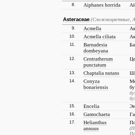
8.
Aiphanes horrida
А
Asteraceae
(Сложноцветные, 
9.
Acmella
Ак
10.
Acmella ciliata
Ак
11.
Barnadesia
Ба
dombeyana
12.
Centratherum
Це
punctatum
13.
Chaptalia nutans
Ш
14.
Conyza
Ме
bonariensis
бу
бу
бу
15.
Encelia
Эн
16.
Gamochaeta
Га
17.
Helianthus
По
annuus
(П
По