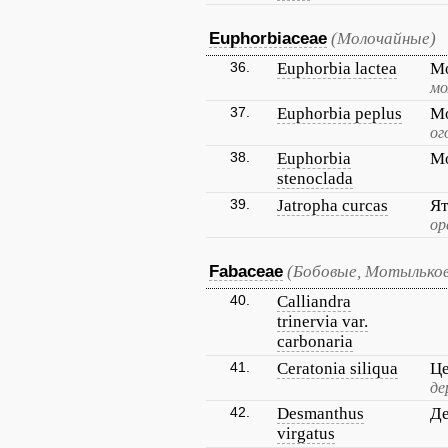
Euphorbiaceae
(Молочайные)
36.
Euphorbia lactea
М
мо
37.
Euphorbia peplus
Мо
ог
38.
Euphorbia
Мо
stenoclada
39.
Jatropha curcas
Ят
ор
Fabaceae
(Бобовые, Мотылько
40.
Calliandra
trinervia var.
carbonaria
41.
Ceratonia siliqua
Це
де
42.
Desmanthus
Де
virgatus