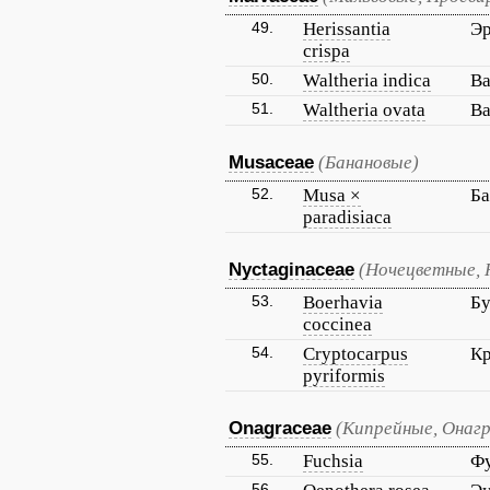
49.
Herissantia
Эр
crispa
50.
Waltheria indica
Ва
51.
Waltheria ovata
Ва
Musaceae
(Банановые)
52.
Musa ×
Ба
paradisiaca
Nyctaginaceae
(Ночецветные, 
53.
Boerhavia
Бу
coccinea
54.
Cryptocarpus
Кр
pyriformis
Onagraceae
(Кипрейные, Онагр
55.
Fuchsia
Ф
56.