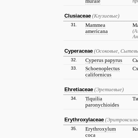
murale
пр
Clusiaceae
(Клузиевые)
31.
Mammea
Ма
americana
(А
Ан
Cyperaceae
(Осоковые, Сытев
32.
Cyperus papyrus
Сы
33.
Schoenoplectus
Сх
californicus
Ehretiaceae
(Эретиевые)
34.
Tiquilia
Ти
paronychioides
Erythroxylaceae
(Эритроксило
35.
Erythroxylum
К
coca