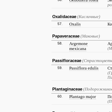
Oenothera rosea
Эн
ро
Oxalidaceae
(Кисличные)
57.
Oxalis
Ки
Papaveraceae
(Маковые)
58.
Argemone
Ар
mexicana
(М
Passifloraceae
(Страстоцветн
59.
Passiflora edulis
Ст
(Г
Па
Plantaginaceae
(Подорожнико
60.
Plantago major
П
(П