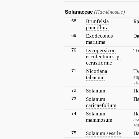
Solanaceae
(Паслёновые)
68.
Brunfelsia
Бр
pauciflora
69.
Exodeconus
Эк
maritima
70.
Lycopersicon
То
esculentum ssp.
cerasiforme
71.
Nicotiana
Та
tabacum
ви
Та
72.
Solanum
Па
73.
Solanum
Па
caricaefolium
74.
Solanum
Па
mammosum
вы
ма
75.
Solanum sessile
Па