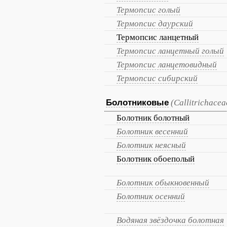
Термопсис голый
Термопсис даурский
Термопсис ланцетный
Термопсис ланцетный голый
Термопсис ланцетовидный
Термопсис сибирский
Болотниковые
(Callitrichace
Болотник болотный
Болотник весенний
Болотник неясный
Болотник обоеполый
Болотник обыкновенный
Болотник осенний
Водяная звёздочка болотная