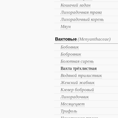
Кошачий ладан
Лихорадочная трава
Лихорадочный корень
Мяун
Вахтовые
(Menyanthaceae)
Бобовник
Бобровник
Болотная сирень
Вахта трёхлистная
Водяной трилистник
Женский жабник
Клевер бобровый
Лихорадочник
Месяцецвет
Трифоль