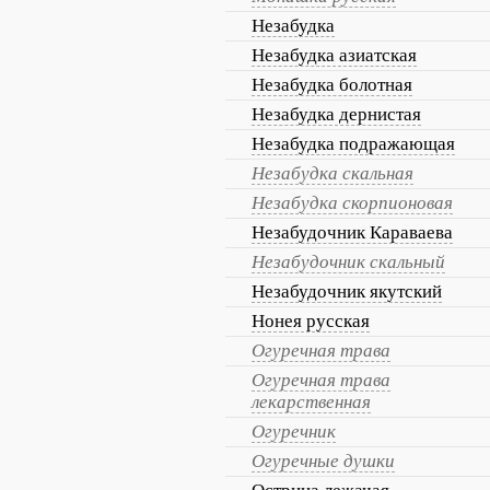
Незабудка
Незабудка азиатская
Незабудка болотная
Незабудка дернистая
Незабудка подражающая
Незабудка скальная
Незабудка скорпионовая
Незабудочник Караваева
Незабудочник скальный
Незабудочник якутский
Нонея русская
Огуречная трава
Огуречная трава
лекарственная
Огуречник
Огуречные душки