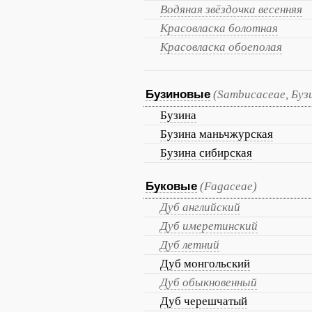
Водяная звёздочка весенняя
Красовласка болотная
Красовласка обоеполая
Бузиновые
(Sambucaceae, Буз
Бузина
Бузина маньчжурская
Бузина сибирская
Буковые
(Fagaceae)
Дуб английский
Дуб имеретинский
Дуб летний
Дуб монгольский
Дуб обыкновенный
Дуб черешчатый