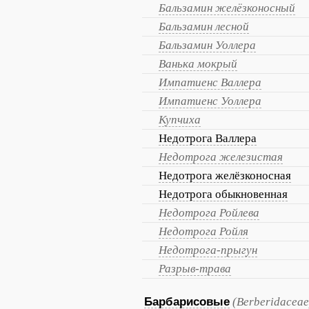
Бальзамин желёзконосный
Бальзамин лесной
Бальзамин Уоллера
Ванька мокрый
Импатиенс Валлера
Импатиенс Уоллера
Купчиха
Недотрога Валлера
Недотрога железистая
Недотрога желёзконосная
Недотрога обыкновенная
Недотрога Ройлева
Недотрога Ройля
Недотрога-прыгун
Разрыв-трава
Барбарисовые
(Berberidaceae