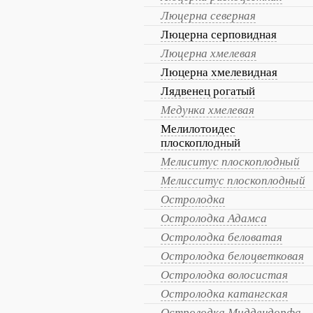
Люцерна северная
Люцерна серповидная
Люцерна хмелевая
Люцерна хмелевидная
Лядвенец рогатый
Медунка хмелевая
Мелилотоидес
плоскоплодный
Мелиситус плоскоплодный
Мелисситус плоскоплодный
Остролодка
Остролодка Адамса
Остролодка беловатая
Остролодка белоцветковая
Остролодка волосистая
Остролодка катангская
Остролодка Миддендорфа