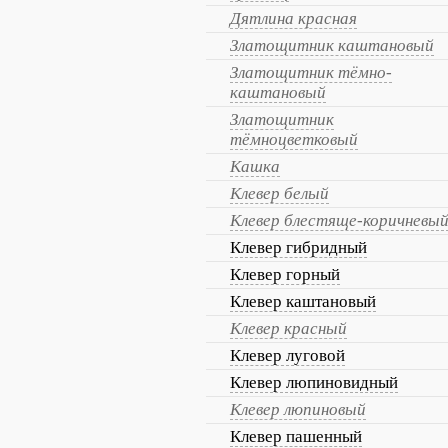
Дятлина красная
Златощитник каштановый
Златощитник тёмно-
каштановый
Златощитник
тёмноцветковый
Кашка
Клевер белый
Клевер блестяще-коричневы
Клевер гибридный
Клевер горный
Клевер каштановый
Клевер красный
Клевер луговой
Клевер люпиновидный
Клевер люпиновый
Клевер пашенный