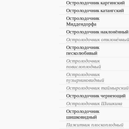
Остролодочник каргинский
Остролодочник катангский
Остролодочник
Миддендорфа
Остролодочник наклонённый
Остролодочник отклонённы
Остролодочник
песколюбивый
Остролодочник
повислоплодный
Остролодочник
пузырниковидный
Остролодочник таймырский
Остролодочник чернеющий
Остролодочник Шишкина
Остролодочник
шишковидный
Пажитник плоскоплодный