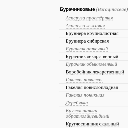
Бурачниковые
(Boraginaceae)
Асперуга простёртая
Асперуго лежачая
Бруннера крупнолистная
Бруннера сибирская
Бурачник аптечный
Бурачник лекарственный
Бурачник обыкновенный
Воробейник лекарственный
Гакелия повислая
Гакелия повислоплодная
Гакелия поникшая
Деребянка
Круглоспинник
обратнояйцевидный
Круглоспинник скальный