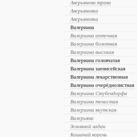
Аверьянова трава
Аверьяновка
Аверьяновка
Валериана
Валериана аптечная
Валериана болотная
Валериана высокая
Валериана головчатая
Валериана заенисейская
Валериана лекарственная
Валериана очерёднолистная
Валериана Стубендорфа
Валериана тенистая
Валериана якутская
Валерьяна
Земляной ладан
Кошачий корень