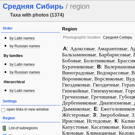
Средняя Сибирь
/ region
Taxa with photos (1374)
Order
Region
Physiographic location:
Средняя Сибирь
by Latin names
by Russian names
А
:
Адоксовые
Амарантовые
А
,
,
Бальзаминовые
Барбарисовые
,
,
By families
Бобовые
Болотниковые
Брасси
,
,
by Latin names
Бурачниковые
В
:
Валериановы
;
Виноградовые
Водокрасовые
В
by Russian names
,
,
Ворониковые
Ворсянковые
Вуд
,
,
Hierarchical
Гвоздиковые
Гвоздичные
Геран
,
,
Гипекойные
Гипекоумовые
Гор
by Latin names
,
,
Гречиховые
Гречишные
Губоцв
,
,
Settings
Дербенниковые
Диапензиевые
,
,
Дымянковые
Е
:
Ежеголовнико
;
open links in new window
Жёстеровые
З
:
Зверобойные
З
;
,
Region
Ирисовые
Истодовые
К
:
Калин
,
;
Капустовые
Касатиковые
Кизи
,
,
List of subregions
Кленовые
Климациевые
Колоко
,
,