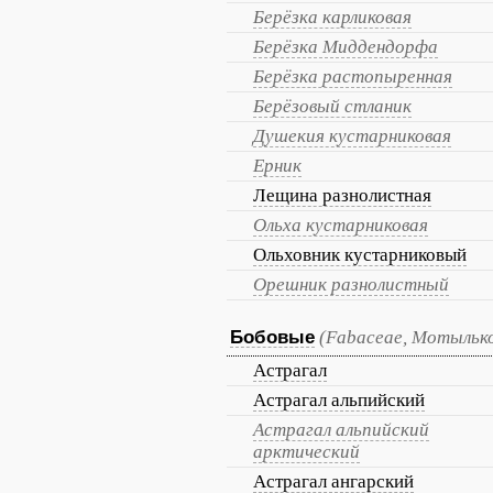
Берёзка карликовая
Берёзка Миддендорфа
Берёзка растопыренная
Берёзовый стланик
Душекия кустарниковая
Ерник
Лещина разнолистная
Ольха кустарниковая
Ольховник кустарниковый
Орешник разнолистный
Бобовые
(Fabaceae, Мотыльк
Астрагал
Астрагал альпийский
Астрагал альпийский
арктический
Астрагал ангарский