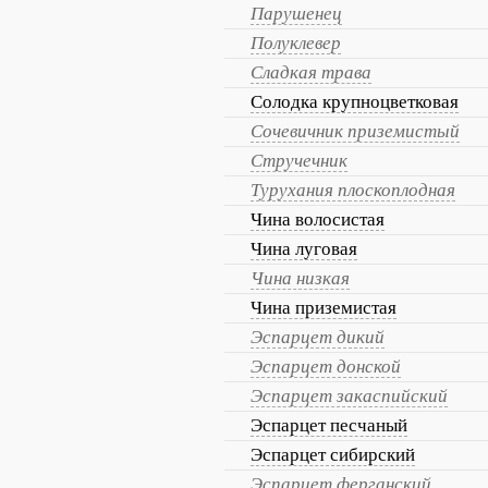
Парушенец
Полуклевер
Сладкая трава
Солодка крупноцветковая
Сочевичник приземистый
Стручечник
Турухания плоскоплодная
Чина волосистая
Чина луговая
Чина низкая
Чина приземистая
Эспарцет дикий
Эспарцет донской
Эспарцет закаспийский
Эспарцет песчаный
Эспарцет сибирский
Эспарцет ферганский