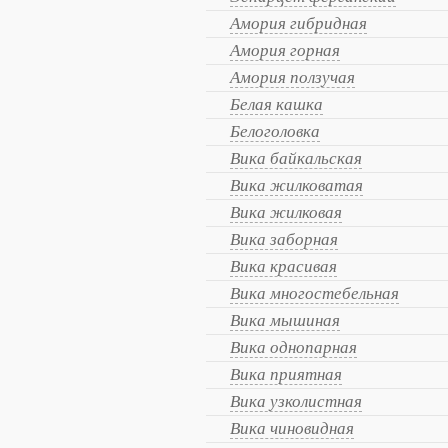
Амория гибридная
Амория горная
Амория ползучая
Белая кашка
Белоголовка
Вика байкальская
Вика жилковатая
Вика жилковая
Вика заборная
Вика красивая
Вика многостебельная
Вика мышиная
Вика однопарная
Вика приятная
Вика узколистная
Вика чиновидная