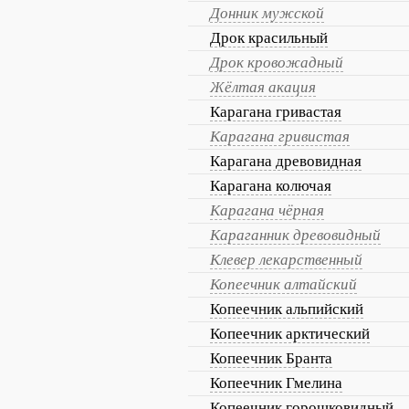
Донник мужской
Дрок красильный
Дрок кровожадный
Жёлтая акация
Карагана гривастая
Карагана гривистая
Карагана древовидная
Карагана колючая
Карагана чёрная
Караганник древовидный
Клевер лекарственный
Копеечник алтайский
Копеечник альпийский
Копеечник арктический
Копеечник Бранта
Копеечник Гмелина
Копеечник горошковидный