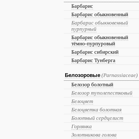
Барбарис
Барбарис обыкновенный
Барбарис обыкновенный
пурпурный
Барбарис обыкновенный
тёмно-пурпуровый
Барбарис сибирский
Барбарис Тунберга
Белозоровые
(Parnassiaceae)
Белозор болотный
Белозор туполепестковый
Белоцвет
Белоцветка болотная
Болотный сердцелист
Горлянка
Золотникова голова