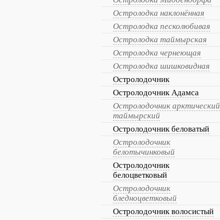
Остролодка наклонённая
Остролодка песколюбивая
Остролодка таймырская
Остролодка чернеющая
Остролодка шишковидная
Остролодочник
Остролодочник Адамса
Остролодочник арктический
таймырский
Остролодочник беловатый
Остролодочник
белотычинковый
Остролодочник
белоцветковый
Остролодочник
бледноцветковый
Остролодочник волосистый