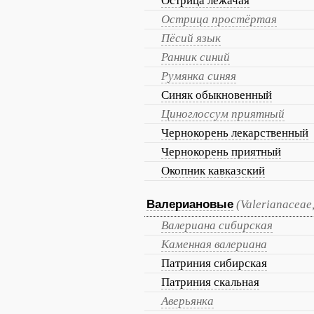
Острица лежачая
Острица простёртая
Пёсий язык
Ранник синий
Румянка синяя
Синяк обыкновенный
Циноглоссум приятный
Чернокорень лекарственный
Чернокорень приятный
Окопник кавказский
Валериановые
(Valerianaceae
Валериана сибирская
Каменная валериана
Патриния сибирская
Патриния скальная
Аверьянка