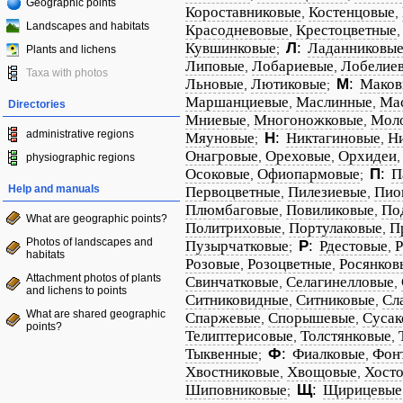
Geographic points
Короставниковые
Костенцовые
,
,
Landscapes and habitats
Красодневовые
Крестоцветные
,
Кувшинковые
Л
:
Ладанниковы
;
Plants and lichens
Липовые
Лобариевые
Лобелие
,
,
Taxa with photos
Льновые
Лютиковые
М
:
Маков
,
;
Маршанциевые
Маслинные
Ма
,
,
Directories
Мниевые
Многоножковые
Мол
,
,
administrative regions
Мяуновые
Н
:
Никтагиновые
Н
;
,
Онагровые
Ореховые
Орхидеи
,
,
physiographic regions
Осоковые
Офиопармовые
П
:
П
,
;
Help and manuals
Первоцветные
Пилезиевые
Пио
,
,
Плюмбаговые
Повиликовые
По
,
,
What are geographic points?
Политриховые
Портулаковые
П
,
,
Photos of landscapes and
Пузырчатковые
Р
:
Рдестовые
Р
;
,
habitats
Розовые
Розоцветные
Росянков
,
,
Attachment photos of plants
Свинчатковые
Селагинелловые
,
,
and lichens to points
Ситниковидные
Ситниковые
Сл
,
,
What are shared geographic
Спаржевые
Спорышевые
Сусак
,
,
points?
Телиптерисовые
Толстянковые
,
,
Тыквенные
Ф
:
Фиалковые
Фон
;
,
Хвостниковые
Хвощовые
Хост
,
,
Шиповниковые
Щ
:
Щирицевые
;