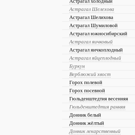
Астрагал холодный
Астрагал Шелехова
Астрагал Шелихова
Астрагал Шумиловой
Астрагал южносибирский
Астрагал яичковый
Астрагал яичкоплодный
Астрагал яйцеплодный
Буркун
Верблюжий хвост
Горох полевой
Горох посевной
Гюльденштедтия весенняя
Гюльденштедтия ранняя
Донник белый
Донник жёлтый
Донник лекарственный