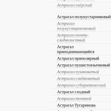
Астрагал озёрский
Астрагал полукустарниковый
Астрагал
полукустарничковый
Астрагал почти-
сладколистный
Астрагал
приподнимающийся
Астрагал приполярный
Астрагал пушистоязычковый
Астрагал пушковатый
Астрагал сладковатый
Астрагал субарктический
Астрагал сходный
Астрагал топяной
Астрагал Тугаринова