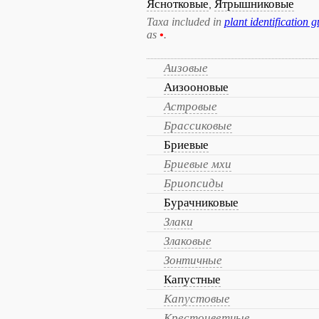
Яснотковые
Ятрышниковые
,
Taxa included in
plant identification g
as
•
.
Аизовые
Аизооновые
Астровые
Брассиковые
Бриевые
Бриевые мхи
Бриопсиды
Бурачниковые
Злаки
Злаковые
Зонтичные
Капустные
Капустовые
Крестоцветные