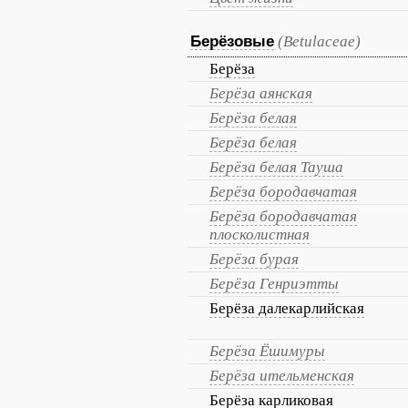
Берёзовые
(Betulaceae)
Берёза
Берёза аянская
Берёза белая
Берёза белая
Берёза белая Тауша
Берёза бородавчатая
Берёза бородавчатая
плосколистная
Берёза бурая
Берёза Генриэтты
Берёза далекарлийская
Берёза Ёшимуры
Берёза ительменская
Берёза карликовая