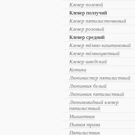
Клевер полевой
Клевер ползучий
Клевер пятилисточковый
Клевер розовый
Клевер средний
Клевер тёмно-каштановый
Клевер тёмноцветный
Клевер шведский
Котики
Люпинастер пятилистный
Люпинник белый
Люпинник пятилистный
Люпиновидный клевер
пятилистный
Мышатник
Пьяная трава
Пятилистник