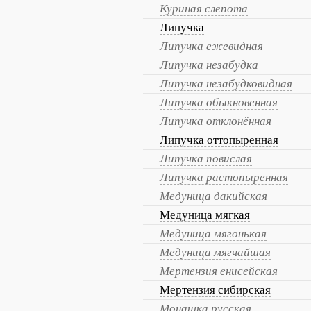
Куриная слепота
Липучка
Липучка ежевидная
Липучка незабудка
Липучка незабудковидная
Липучка обыкновенная
Липучка отклонённая
Липучка оттопыренная
Липучка повислая
Липучка растопыренная
Медуница дакийская
Медуница мягкая
Медуница мягонькая
Медуница мягчайшая
Мертензия енисейская
Мертензия сибирская
Монашка русская