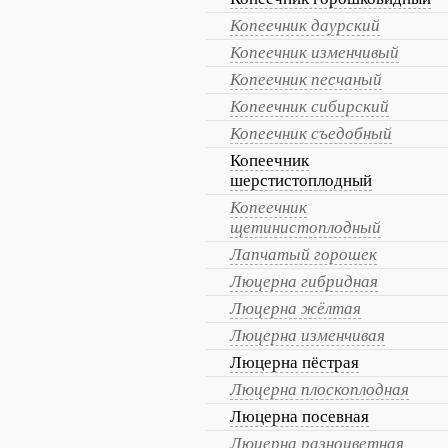
Копеечник даурский
Копеечник изменчивый
Копеечник песчаный
Копеечник сибирский
Копеечник съедобный
Копеечник
шерстистоплодный
Копеечник
щетинистоплодный
Лапчатый горошек
Люцерна гибридная
Люцерна жёлтая
Люцерна изменчивая
Люцерна пёстрая
Люцерна плоскоплодная
Люцерна посевная
Люцерна разноцветная