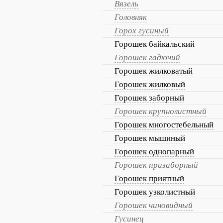
Вязель
Головняк
Горох гусиный
Горошек байкальский
Горошек гадючий
Горошек жилковатый
Горошек жилковый
Горошек заборный
Горошек крупнолистный
Горошек многостебельный
Горошек мышиный
Горошек однопарный
Горошек призаборный
Горошек приятный
Горошек узколистный
Горошек чиновидный
Гусинец