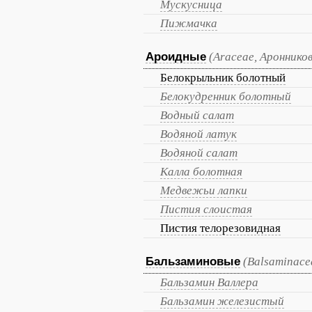
Мускусница
Пижмачка
Ароидные
(Araceae, Ароннико
Белокрыльник болотный
Белокудренник болотный
Водный салат
Водяной латук
Водяной салат
Калла болотная
Медвежьи лапки
Пистия слоистая
Пистия телорезовидная
Бальзаминовые
(Balsaminace
Бальзамин Валлера
Бальзамин железистый