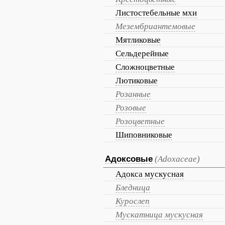
Листостебельные мхи
Мезембриантемовые
Мятликовые
Сельдерейные
Сложноцветные
Лютиковые
Розанные
Розовые
Розоцветные
Шиповниковые
Адоксовые
(Adoxaceae)
Адокса мускусная
Бледница
Курослеп
Мускатница мускусная