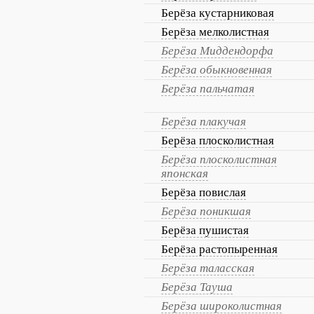
Берёза кустарниковая
Берёза мелколистная
Берёза Миддендорфа
Берёза обыкновенная
Берёза пальчатая
Берёза плакучая
Берёза плосколистная
Берёза плосколистная
японская
Берёза повислая
Берёза поникшая
Берёза пушистая
Берёза растопыренная
Берёза таласская
Берёза Тауша
Берёза широколистная