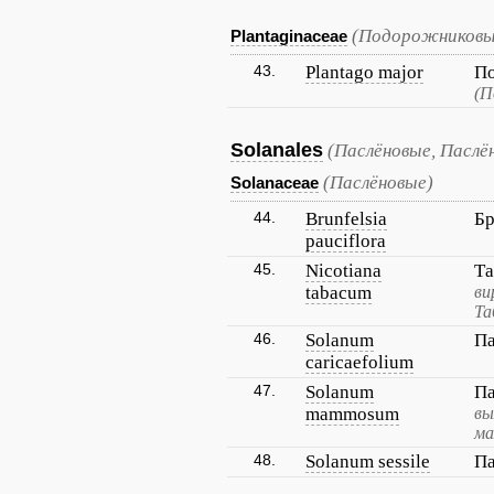
(Подорожниковы
Plantaginaceae
43.
Plantago major
П
(П
Solanales
(Паслёновые, Паслё
(Паслёновые)
Solanaceae
44.
Brunfelsia
Бр
pauciflora
45.
Nicotiana
Та
tabacum
ви
Та
46.
Solanum
Па
caricaefolium
47.
Solanum
Па
mammosum
вы
ма
48.
Solanum sessile
Па