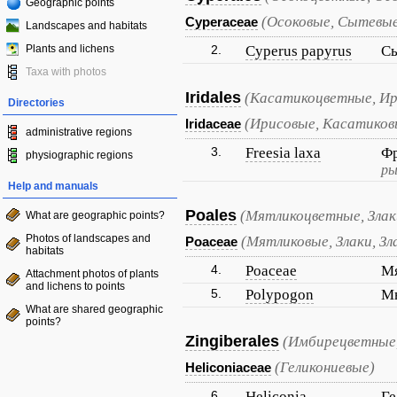
Geographic points
(Осоковые, Сытевы
Cyperaceae
Landscapes and habitats
Plants and lichens
2.
Cyperus papyrus
Сы
Taxa with photos
Iridales
(Касатикоцветные, Ир
Directories
(Ирисовые, Касатиков
Iridaceae
administrative regions
3.
Freesia laxa
Фр
physiographic regions
ры
Help and manuals
Poales
(Мятликоцветные, Злак
What are geographic points?
Photos of landscapes and
(Мятликовые, Злаки, Зл
Poaceae
habitats
4.
Poaceae
М
Attachment photos of plants
and lichens to points
5.
Polypogon
М
What are shared geographic
points?
Zingiberales
(Имбирецветные
(Геликониевые)
Heliconiaceae
6.
Heliconia
Ге