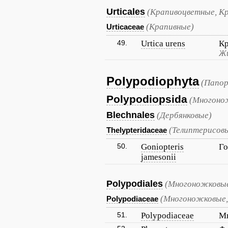
Urticales
(Крапивоцветные, К
(Крапивные)
Urticaceae
49.
Urtica urens
Кр
Жи
Polypodiophyta
(Папор
Polypodiopsida
(Многоно
Blechnales
(Дербянковые)
(Телиптерисов
Thelypteridaceae
50.
Goniopteris
Го
jamesonii
Polypodiales
(Многоножковые
(Многоножковые,
Polypodiaceae
51.
Polypodiaceae
М