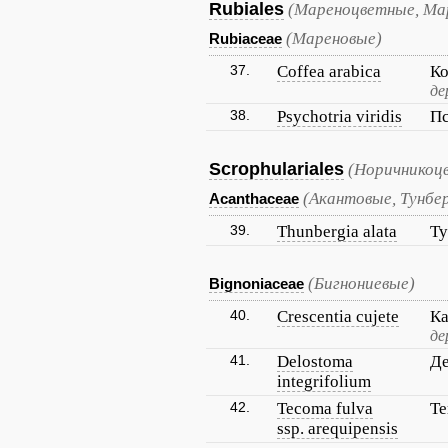
Rubiales
(Мареноцветные, Ма
(Мареновые)
Rubiaceae
37.
Coffea arabica
Ко
де
38.
Psychotria viridis
Пс
Scrophulariales
(Норичникоц
(Акантовые, Тунбе
Acanthaceae
39.
Thunbergia alata
Ту
(Бигнониевые)
Bignoniaceae
40.
Crescentia cujete
Ка
де
41.
Delostoma
Де
integrifolium
42.
Tecoma fulva
Те
ssp. arequipensis