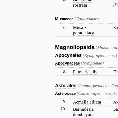
rostrata
(Г
(Банановые)
Musaceae
7.
Musa ×
Ба
paradisiaca
Magnoliopsida
(Магнолиоп
Apocynales
(Кутроцветные, 
(Кутровые)
Apocynaceae
8.
Plumeria alba
Пл
Asterales
(Астроцветные, Ср
(Сложноцветные, А
Asteraceae
9.
Acmella ciliata
Ак
10.
Barnadesia
Ба
dombeyana