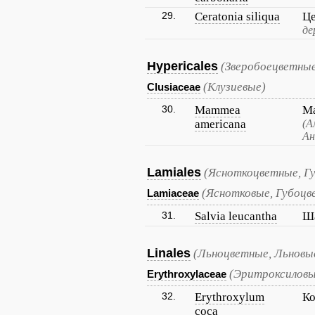
29.
Ceratonia siliqua
Це
де
Hypericales
(Зверобоецветны
(Клузиевые)
Clusiaceae
30.
Mammea
Ма
americana
(А
Ан
Lamiales
(Ясноткоцветные, Г
(Яснотковые, Губоцв
Lamiaceae
31.
Salvia leucantha
Ша
Linales
(Льноцветные, Льновы
(Эритроксиловы
Erythroxylaceae
32.
Erythroxylum
К
coca