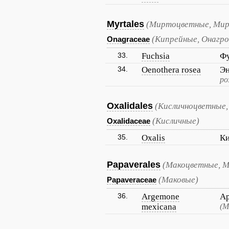
Myrtales
(Миртоцветные, Ми
(Кипрейные, Онагро
Onagraceae
33.
Fuchsia
Ф
34.
Oenothera rosea
Эн
ро
Oxalidales
(Кисличноцветные,
(Кисличные)
Oxalidaceae
35.
Oxalis
Ки
Papaverales
(Макоцветные, М
(Маковые)
Papaveraceae
36.
Argemone
Ар
mexicana
(М