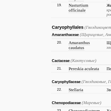
19.
Nasturtium
Же
officinale
кр
ро
Caryophyllales
(Гвоздикоцве
(Щирицевые, Ам
Amaranthaceae
20.
Amaranthus
Щи
caudatus
хв
(Кактусовые)
Cactaceae
21.
Pereskia aculeata
Пе
(Гвоздиковые, 
Caryophyllaceae
22.
Stellaria
Зв
(Маревые)
Chenopodiaceae
23.
Chenopodiastrum
Хе