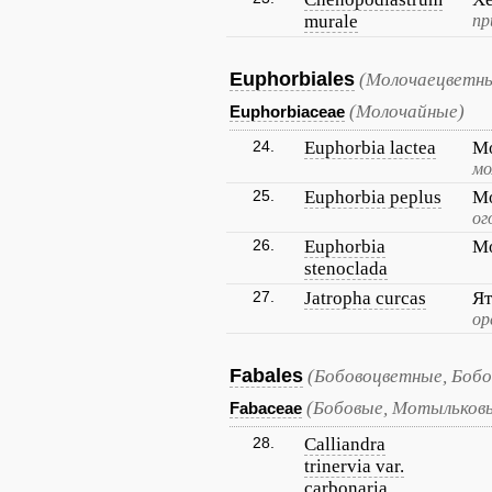
murale
пр
Euphorbiales
(Молочаецветны
(Молочайные)
Euphorbiaceae
24.
Euphorbia lactea
М
мо
25.
Euphorbia peplus
Мо
ог
26.
Euphorbia
Мо
stenoclada
27.
Jatropha curcas
Ят
ор
Fabales
(Бобовоцветные, Бобо
(Бобовые, Мотыльков
Fabaceae
28.
Calliandra
trinervia var.
carbonaria