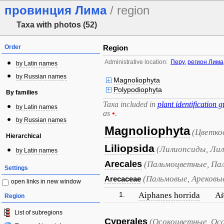
провинция Лима
/ region
Taxa with photos (52)
Order
Region
Administrative location:
Перу
,
регион Лима
by Latin names
by Russian names
Magnoliophyta
Polypodiophyta
By families
Taxa included in
plant identification g
by Latin names
as
•
.
by Russian names
Magnoliophyta
(Цветко
Hierarchical
Liliopsida
(Лилиопсиды, Лил
by Latin names
Arecales
(Пальмоцветные, Па
Settings
(Пальмовые, Арековы
Arecaceae
open links in new window
1.
Aiphanes horrida
А
Region
List of subregions
Cyperales
(Осокоцветные, Ос