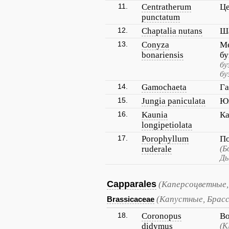
11.
Centratherum
Це
punctatum
12.
Chaptalia nutans
Ш
13.
Conyza
Ме
bonariensis
бу
бу
бу
14.
Gamochaeta
Га
15.
Jungia paniculata
Юн
16.
Kaunia
Ка
longipetiolata
17.
Porophyllum
П
ruderale
(Б
Ды
Capparales
(Каперсоцветные,
(Капустные, Брас
Brassicaceae
18.
Coronopus
Во
didymus
(К