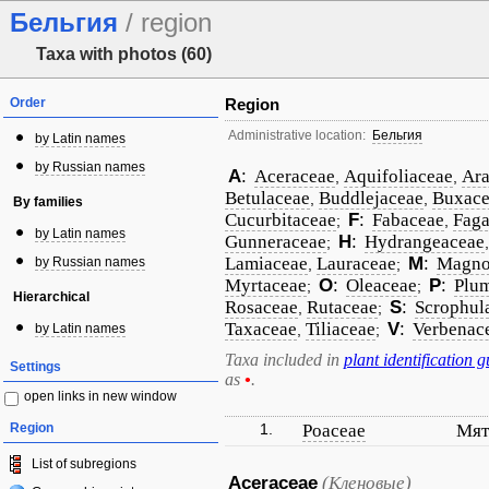
Бельгия
/ region
Taxa with photos (60)
Order
Region
Administrative location:
Бельгия
by Latin names
by Russian names
A
:
Aceraceae
Aquifoliaceae
Ara
,
,
Betulaceae
Buddlejaceae
Buxace
,
,
By families
Cucurbitaceae
F
:
Fabaceae
Faga
;
,
by Latin names
Gunneraceae
H
:
Hydrangeaceae
;
Lamiaceae
Lauraceae
M
:
Magno
by Russian names
,
;
Myrtaceae
O
:
Oleaceae
P
:
Plu
;
;
Hierarchical
Rosaceae
Rutaceae
S
:
Scrophul
,
;
Taxaceae
Tiliaceae
V
:
Verbenac
by Latin names
,
;
Taxa included in
plant identification g
Settings
as
•
.
open links in new window
Region
1.
Poaceae
Мят
List of subregions
Aceraceae
(Кленовые)