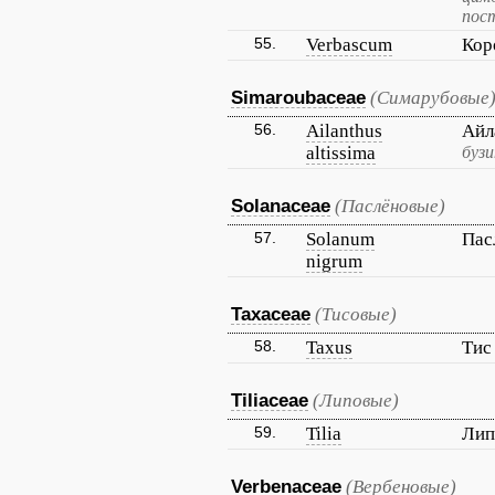
пос
55.
Verbascum
Кор
Simaroubaceae
(Симарубовые
56.
Ailanthus
Айл
altissima
бузи
Solanaceae
(Паслёновые)
57.
Solanum
Пас
nigrum
Taxaceae
(Тисовые)
58.
Taxus
Ти
Tiliaceae
(Липовые)
59.
Tilia
Лип
Verbenaceae
(Вербеновые)