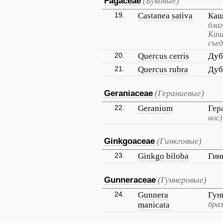
Fagaceae
(Буковые)
19.
Castanea sativa
Каш
бла
Каш
съе
20.
Quercus cerris
Дуб
21.
Quercus rubra
Дуб
Geraniaceae
(Гераниевые)
22.
Geranium
Гер
нос)
Ginkgoaceae
(Гинкговые)
23.
Ginkgo biloba
Гин
Gunneraceae
(Гуннеровые)
24.
Gunnera
Гун
manicata
браз