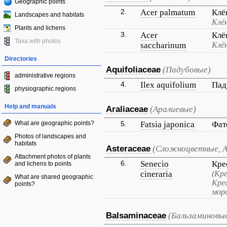
Geographic points
2.
Acer palmatum
Клё
Landscapes and habitats
Клё
Plants and lichens
3.
Acer
Клё
Taxa with photos
saccharinum
Клё
Directories
Aquifoliaceae
(Падубовые)
administrative regions
4.
Ilex aquifolium
Пад
physiographic regions
Help and manuals
Araliaceae
(Аралиевые)
What are geographic points?
5.
Fatsia japonica
Фат
Photos of landscapes and
habitats
Asteraceae
(Сложноцветные, 
Attachment photos of plants
6.
Senecio
Кре
and lichens to points
cineraria
(Кр
What are shared geographic
Кре
points?
морс
Balsaminaceae
(Бальзаминовы