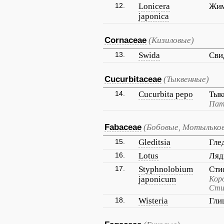
12.
Lonicera
Жим
japonica
Cornaceae
(Кизиловые)
13.
Swida
Сви
Cucurbitaceae
(Тыквенные)
14.
Cucurbita pepo
Тык
Пат
Fabaceae
(Бобовые, Мотылько
15.
Gleditsia
Гле
16.
Lotus
Ляд
17.
Styphnolobium
Сти
japonicum
Коро
Сти
18.
Wisteria
Гли