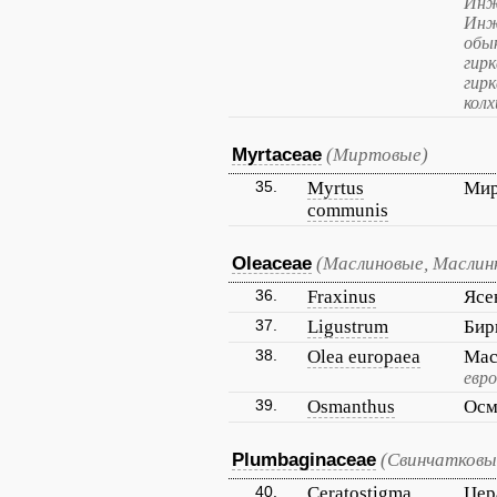
Инж
Инж
обы
гирк
гирк
колх
Myrtaceae
(Миртовые)
35.
Myrtus
Мир
communis
Oleaceae
(Маслиновые, Маслин
36.
Fraxinus
Ясе
37.
Ligustrum
Бир
38.
Olea europaea
Мас
евро
39.
Osmanthus
Осм
Plumbaginaceae
(Свинчатковы
40.
Ceratostigma
Цер