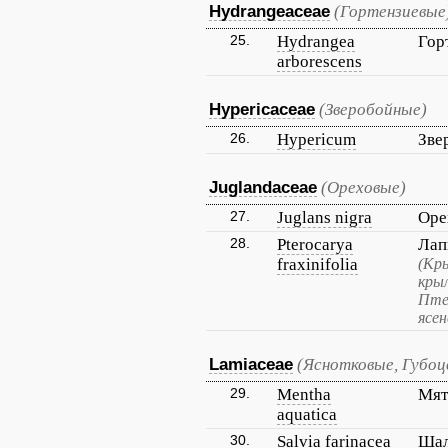
Hydrangeaceae
(Гортензиевые
25.
Hydrangea
Гор
arborescens
Hypericaceae
(Зверобойные)
26.
Hypericum
Зве
Juglandaceae
(Ореховые)
27.
Juglans nigra
Оре
28.
Pterocarya
Лап
fraxinifolia
(Кр
крыл
Пте
ясе
Lamiaceae
(Яснотковые, Губо
29.
Mentha
Мят
aquatica
30.
Salvia farinacea
Шал