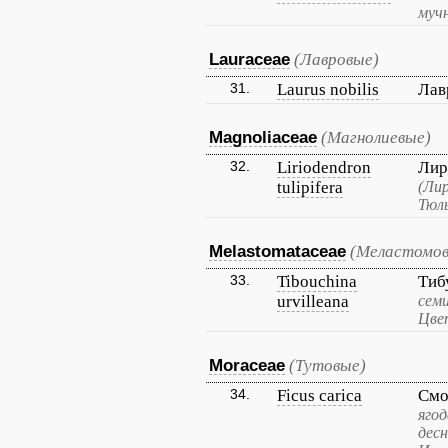
муч
Lauraceae
(Лавровые)
31.
Laurus nobilis
Лав
Magnoliaceae
(Магнолиевые)
32.
Liriodendron
Лир
tulipifera
(Ли
Тюль
Melastomataceae
(Меластомо
33.
Tibouchina
Тиб
urvilleana
сем
Цве
Moraceae
(Тутовые)
34.
Ficus carica
Смо
ягод
десн