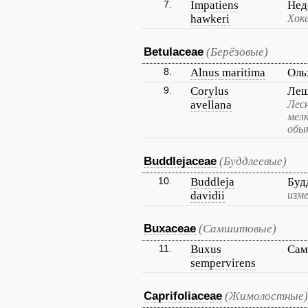
7.
Impatiens
Нед
hawkeri
Хок
Betulaceae
(Берёзовые)
8.
Alnus maritima
Оль
9.
Corylus
Лещ
avellana
Лесн
мел
обы
Buddlejaceae
(Буддлеевые)
10.
Buddleja
Буд
davidii
изме
Buxaceae
(Самшитовые)
11.
Buxus
Сам
sempervirens
Caprifoliaceae
(Жимолостные)