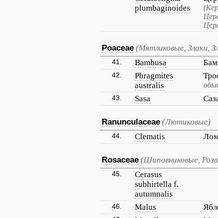
plumbaginoides
(Ке
Цер
Цер
Poaceae
(Мятликовые, Злаки, З
41.
Bambusa
Бам
42.
Phragmites
Тро
australis
обы
43.
Sasa
Саз
Ranunculaceae
(Лютиковые)
44.
Clematis
Ло
Rosaceae
(Шиповниковые, Роза
45.
Cerasus
subhirtella f.
autumnalis
46.
Malus
Ябл