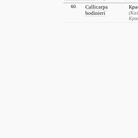
60.
Callicarpa
Кра
bodinieri
(Кал
Кра