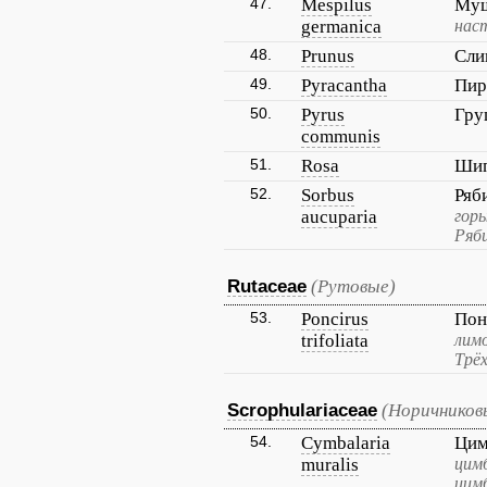
47.
Mespilus
Муш
germanica
нас
48.
Prunus
Сли
49.
Pyracantha
Пир
50.
Pyrus
Гру
communis
51.
Rosa
Ши
52.
Sorbus
Ряб
aucuparia
горь
Ряби
Rutaceae
(Рутовые)
53.
Poncirus
Пон
trifoliata
лим
Трё
Scrophulariaceae
(Норичников
54.
Cymbalaria
Цим
muralis
цим
цим