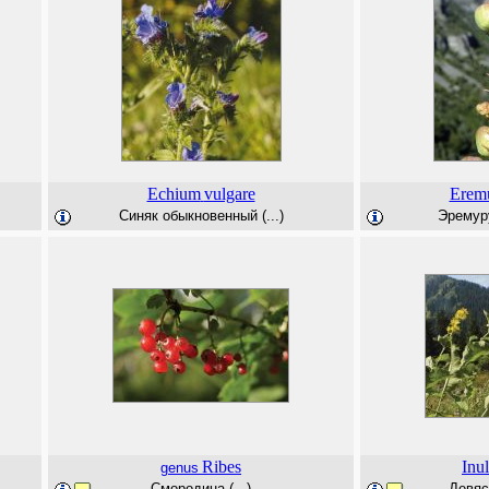
Echium
vulgare
Erem
Синяк обыкновенный (...)
Эремуру
Ribes
Inu
genus
Смородина (...)
Девяс