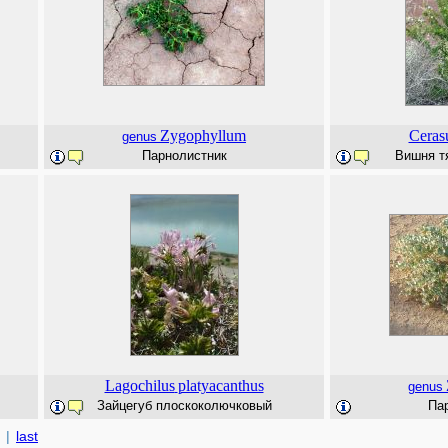
Zygophyllum
Ceras
genus
Парнолистник
Вишня тя
Lagochilus
platyacanthus
genus
Зайцегуб плоскоколючковый
Па
|
last