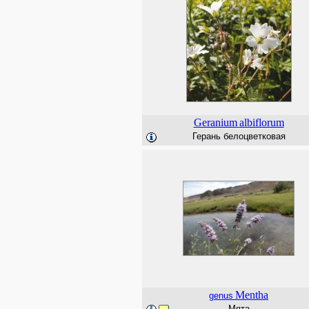
Geranium
albiflorum
Герань белоцветковая
Mentha
genus
Мята