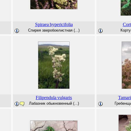
Spiraea
hypericifolia
Cort
Спирея зверобоелистная (...)
Корту
Filipendula
vulgaris
Tamar
Лабазник обыкновенный (...)
Гребенщи