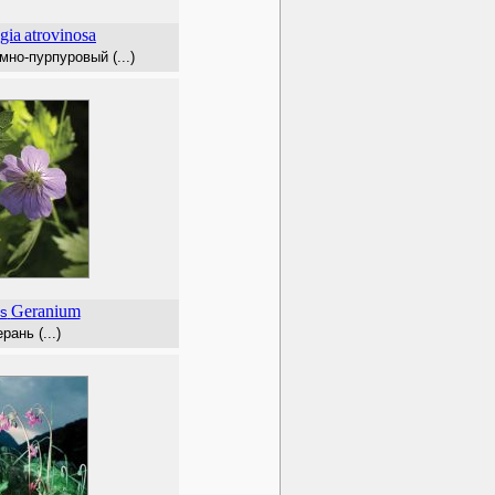
gia
atrovinosa
но-пурпуровый (...)
Geranium
s
ерань (...)