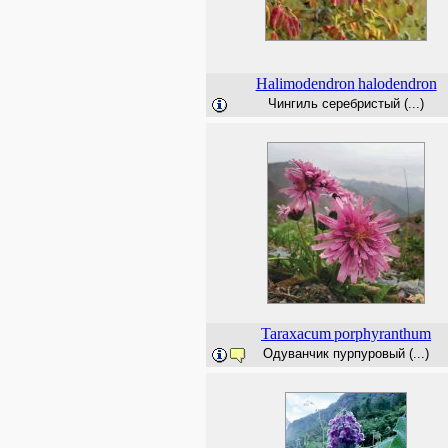
Halimodendron
halodendron
Чингиль серебристый (...)
Taraxacum
porphyranthum
Одуванчик пурпуровый (...)