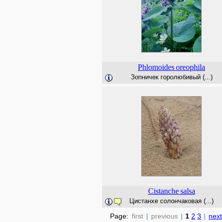
Phlomoides
oreophila
Зопничек горолюбивый (...)
Cistanche
salsa
Цистанхе солончаковая (...)
Page:
first
|
previous
|
1
2
3
|
next