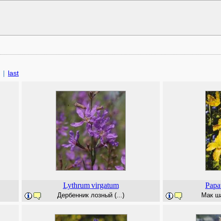
|
last
Lythrum
virgatum
Papa
Дербенник лозный (...)
Мак ша