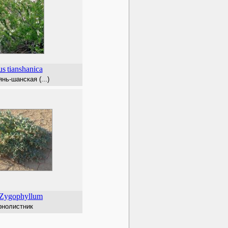
us
tianshanica
нь-шанская (...)
Zygophyllum
рнолистник