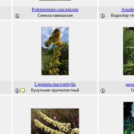
Polemonium
caucasicum
Aquile
Синюха кавказская
Водосбор тём
Ligularia
macrophylla
genu
Бузульник крупнолистный
Г