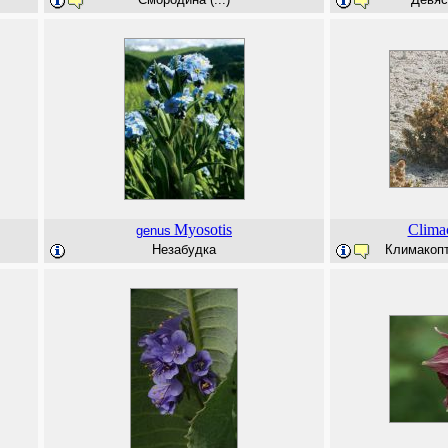
Myosotis
Clima
genus
Незабудка
Климакопте