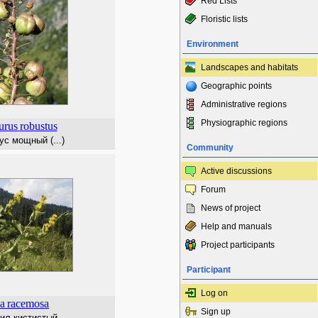
Red Lists
Floristic lists
Environment
Landscapes and habitats
Geographic points
Administrative regions
Physiographic regions
urus
robustus
с мощный (...)
Community
Active discussions
Forum
News of project
Help and manuals
Project participants
Participant
Log on
la
racemosa
Sign up
ил кистистый