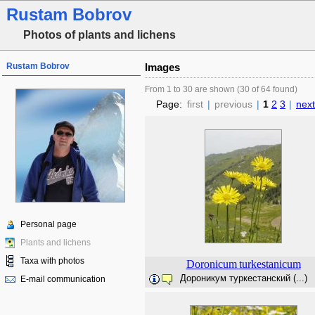
Rustam Bobrov
Photos of plants and lichens
Rustam Bobrov
Images
From 1 to 30 are shown (30 of 64 found)
Page:
first
|
previous
|
1
2
3
|
next
Personal page
Plants and lichens
Taxa with photos
Doronicum
turkestanicum
Дороникум туркестанский (...)
E-mail communication