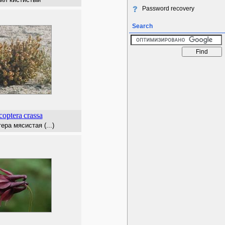
Password recovery
Search
coptera
crassa
ра мясистая (...)