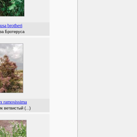
usa
brotheri
за Бротеруса
ix
ramosissima
к ветвистый (...)