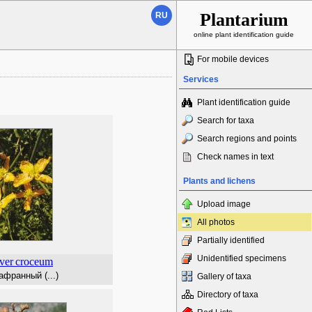
Plantarium
RU
online plant identification guide
For mobile devices
Services
Plant identification guide
Search for taxa
Search regions and points
Check names in text
Plants and lichens
Upload image
All photos
Partially identified
Unidentified specimens
ver
croceum
франный (...)
Gallery of taxa
Directory of taxa