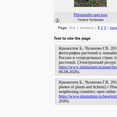
Phlomoides
speciosa
Галина Чуланова
Page:
first
|
previous
|
1
2
3
|
next
Text to cite the page
Крыжатюк Б., Чуланова Г.В. 201
фотографии растений и лишайни
России и сопредельных стран: 
растений. [Электронный ресурс
https://www.plantarium.ru/page/dwe
06.08.2026).
Крыжатюк Б., Чуланова Г.В. 2018
photos of plants and lichens] // Pla
neighboring countries: open online 
https://www.plantarium.ru/lang/en/
2026).