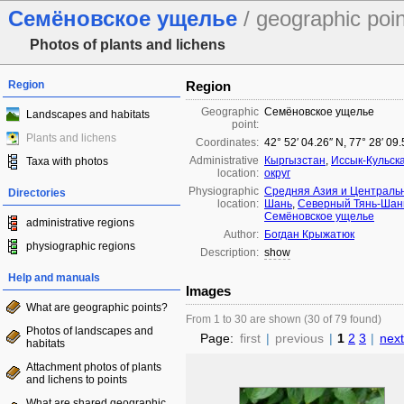
Семёновское ущелье
/ geographic poin
Photos of plants and lichens
Region
Region
Geographic
Семёновское ущелье
Landscapes and habitats
point:
Plants and lichens
Coordinates:
42° 52′ 04.26″ N, 77° 28′ 09
Administrative
Кыргызстан
,
Иссык-Кульск
Taxa with photos
location:
округ
Physiographic
Средняя Азия и Централь
Directories
location:
Шань
,
Северный Тянь-Шан
Семёновское ущелье
administrative regions
Author:
Богдан Крыжатюк
physiographic regions
Description:
show
Help and manuals
Images
What are geographic points?
From 1 to 30 are shown (30 of 79 found)
Photos of landscapes and
Page:
first
|
previous
|
1
2
3
|
next
habitats
Attachment photos of plants
and lichens to points
What are shared geographic