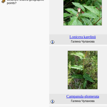
points?
Lonicera
karelinii
Галина Чуланова
Campanula
glomerata
Галина Чуланова