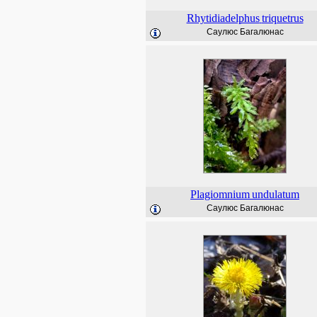
Rhytidiadelphus
triquetrus
Саулюс Багалюнас
Plagiomnium
undulatum
Саулюс Багалюнас