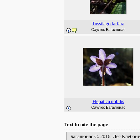
Tussilago
farfara
Саулюс Багалюнас
Hepatica
nobilis
Саулюс Багалюнас
Text to cite the page
Багалюнас С. 2016. Лес Клебон