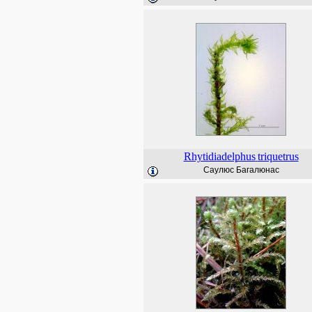
Rhytidiadelphus
triquetrus
Саулюс Багалюнас