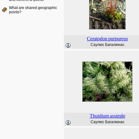
What are shared geographic
points?
Ceratodon
purpureus
Саулюс Багалюнас
Thuidium
assimile
Саулюс Багалюнас