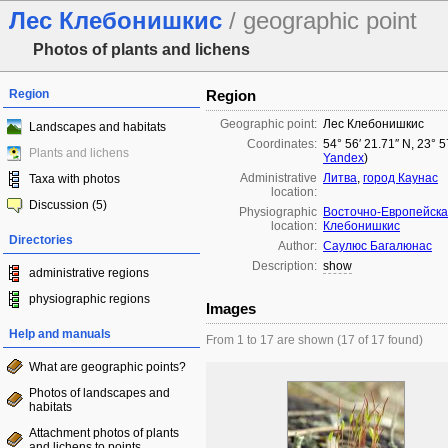
Лес Клебонишкис
/ geographic point
Photos of plants and lichens
Region
Region
Geographic point:
Лес Клебонишкис
Landscapes and habitats
Coordinates:
54° 56′ 21.71″ N, 23° 5
Plants and lichens
Yandex
)
Administrative
Литва
,
город Каунас
Taxa with photos
location:
Discussion (5)
Physiographic
Восточно-Европейска
location:
Клебонишкис
Directories
Author:
Саулюс Багалюнас
Description:
show
administrative regions
physiographic regions
Images
Help and manuals
From 1 to 17 are shown (17 of 17 found)
What are geographic points?
Photos of landscapes and
habitats
Attachment photos of plants
and lichens to points