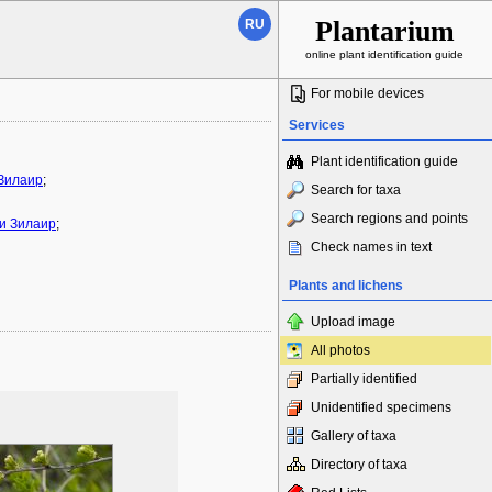
Plantarium
RU
online plant identification guide
For mobile devices
Services
Plant identification guide
 Зилаир
;
Search for taxa
Search regions and points
и Зилаир
;
Check names in text
Plants and lichens
Upload image
All photos
Partially identified
Unidentified specimens
Gallery of taxa
Directory of taxa