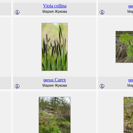
Viola
collina
ge
Мария Жукова
Ма
Carex
genus
ge
Мария Жукова
Ма