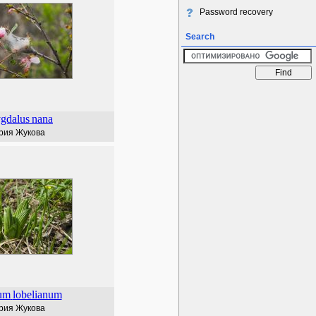
Password recovery
Search
gdalus
nana
рия Жукова
um
lobelianum
рия Жукова