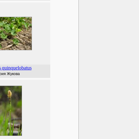
s
quinquelobatus
рия Жукова