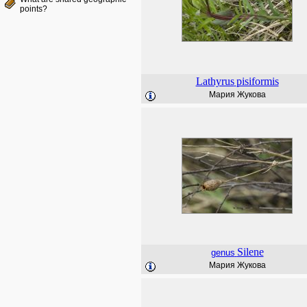
points?
Lathyrus
pisiformis
Мария Жукова
Silene
genus
Мария Жукова