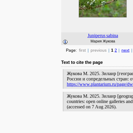
Juniperus
sabina
Мария Жукова
Page:
first
|
previous
|
1
2
|
next
|
Text to cite the page
Жукова М. 2025. Зилаир [геогр
России и сопредельных стран: 
https://www.plantarium.ru/page/dw
Жукова М. 2025. Зилаир [geographic
countries: open online galleries an
(accessed on 7 Aug 2026).