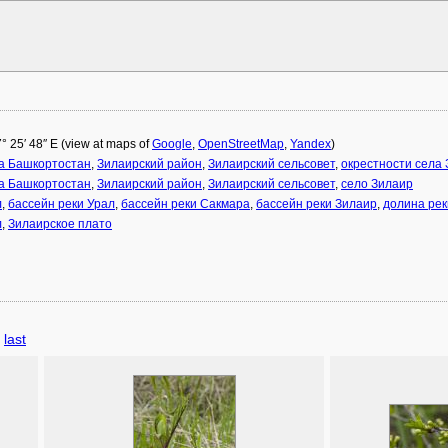
7° 25′ 48″ E (view at maps of
Google
,
OpenStreetMap
,
Yandex
)
а Башкортостан
,
Зилаирский район
,
Зилаирский сельсовет
,
окрестности села
а Башкортостан
,
Зилаирский район
,
Зилаирский сельсовет
,
село Зилаир
л
,
бассейн реки Урал
,
бассейн реки Сакмара
,
бассейн реки Зилаир
,
долина рек
л
,
Зилаирское плато
last