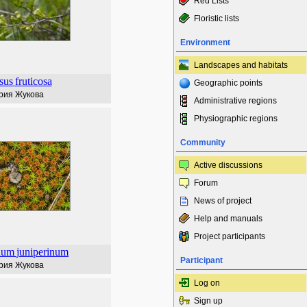
Red Lists
Floristic lists
Environment
Landscapes and habitats
sus
fruticosa
Geographic points
рия Жукова
Administrative regions
Physiographic regions
Community
Active discussions
Forum
News of project
Help and manuals
Project participants
hum
juniperinum
Participant
рия Жукова
Log on
Sign up