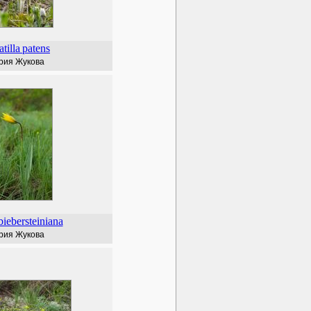
atilla
patens
рия Жукова
biebersteiniana
рия Жукова