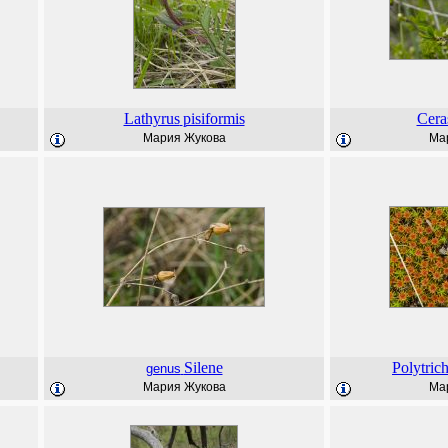
Lathyrus
pisiformis
Cera
Мария Жукова
Ма
Silene
Polytric
genus
Мария Жукова
Ма