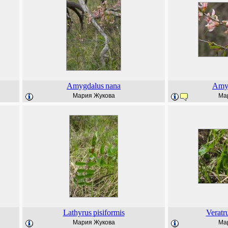
Amygdalus
nana
Amy
Мария Жукова
Ма
Lathyrus
pisiformis
Veratr
Мария Жукова
Ма