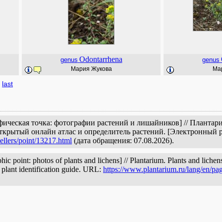
Odontarrhena
genus
genus
Мария Жукова
Ма
last
афическая точка: фотографии растений и лишайников] // Планта
открытый онлайн атлас и определитель растений. [Электронный 
ellers/point/13217.html
(дата обращения: 07.08.2026).
 point: photos of plants and lichens] // Plantarium. Plants and lichen
d plant identification guide. URL:
https://www.plantarium.ru/lang/en/pa