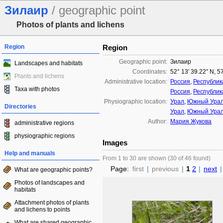
Зилаир
/ geographic point
Photos of plants and lichens
Region
Region
Geographic point:
Зилаир
Landscapes and habitats
Coordinates:
52° 13′ 39.22″ N, 5
Plants and lichens
Administrative location:
Россия
,
Республик
Taxa with photos
Россия
,
Республик
Physiographic location:
Урал
,
Южный Ура
Directories
Урал
,
Южный Ура
Author:
Мария Жукова
administrative regions
physiographic regions
Images
Help and manuals
From 1 to 30 are shown (30 of 46 found)
Page:
first
|
previous
|
1
2
|
next
|
What are geographic points?
Photos of landscapes and
habitats
Attachment photos of plants
and lichens to points
What are shared geographic