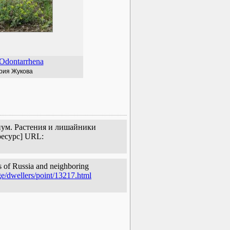
Odontarrhena
рия Жукова
риум. Растения и лишайники
ресурс] URL:
s of Russia and neighboring
ge/dwellers/point/13217.html