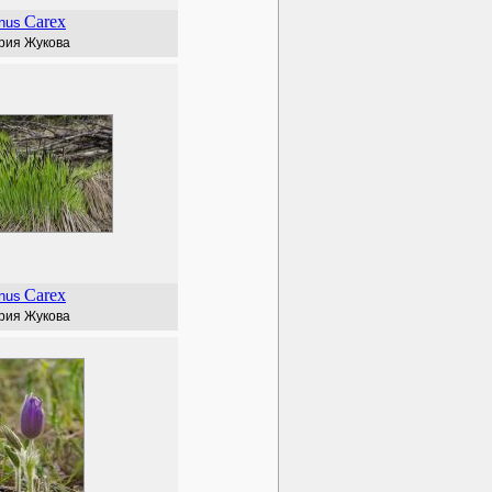
Carex
nus
рия Жукова
Carex
nus
рия Жукова