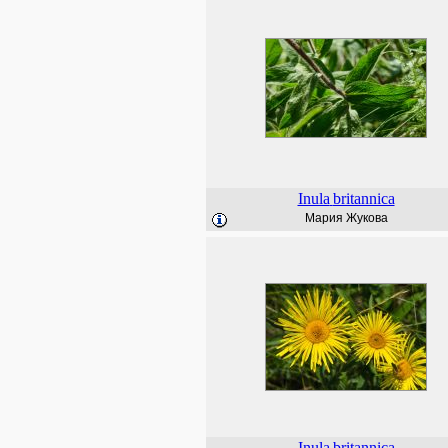
Inula
britannica
Мария Жукова
Inula
britannica