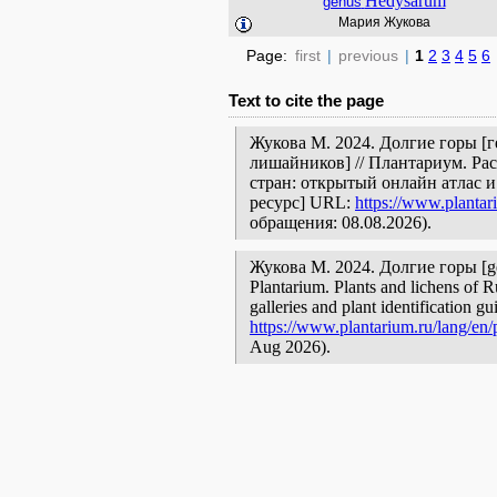
Hedysarum
genus
Мария Жукова
Page:
first
|
previous
|
1
2
3
4
5
6
Text to cite the page
Жукова М. 2024. Долгие горы [г
лишайников] // Плантариум. Ра
стран: открытый онлайн атлас 
ресурс] URL:
https://www.plantar
обращения: 08.08.2026).
Жукова М. 2024. Долгие горы [geog
Plantarium. Plants and lichens of R
galleries and plant identification g
https://www.plantarium.ru/lang/en/
Aug 2026).