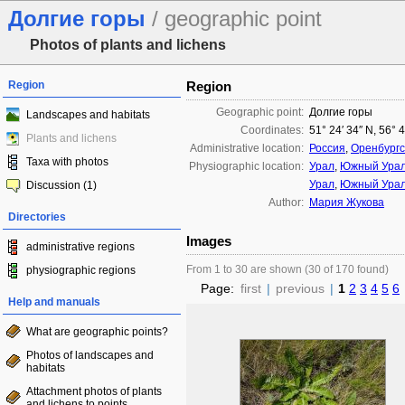
Долгие горы
/ geographic point
Photos of plants and lichens
Region
Region
Geographic point:
Долгие горы
Landscapes and habitats
Coordinates:
51° 24′ 34″ N, 56° 
Plants and lichens
Administrative location:
Россия
,
Оренбургс
Taxa with photos
Physiographic location:
Урал
,
Южный Ура
Урал
,
Южный Ура
Discussion (1)
Author:
Мария Жукова
Directories
Images
administrative regions
From 1 to 30 are shown (30 of 170 found)
physiographic regions
Page:
first
|
previous
|
1
2
3
4
5
6
Help and manuals
What are geographic points?
Photos of landscapes and
habitats
Attachment photos of plants
and lichens to points