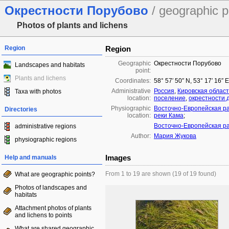
Окрестности Порубово
/ geographic p
Photos of plants and lichens
Region
Region
Geographic
Окрестности Порубово
Landscapes and habitats
point:
Plants and lichens
Coordinates:
58° 57′ 50″ N, 53° 17′ 16″ 
Administrative
Россия
,
Кировская област
Taxa with photos
location:
поселение
,
окрестности 
Physiographic
Восточно-Европейская р
Directories
location:
реки Кама
;
Восточно-Европейская р
administrative regions
Author:
Мария Жукова
physiographic regions
Images
Help and manuals
From 1 to 19 are shown (19 of 19 found)
What are geographic points?
Photos of landscapes and
habitats
Attachment photos of plants
and lichens to points
What are shared geographic