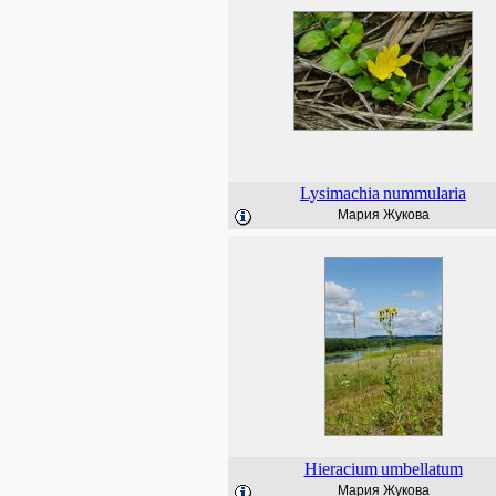
Lysimachia
nummularia
Мария Жукова
Hieracium
umbellatum
Мария Жукова