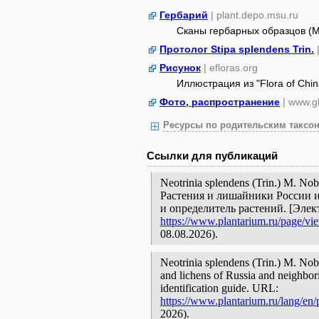
Гербарий
| plant.depo.msu.ru
Сканы гербарных образцов (
Протолог Stipa splendens Trin.
Рисунок
| efloras.org
Иллюстрация из "Flora of Chin
Фото, распространение
| www.gb
Ресурсы по родительским таксон
Ссылки для публикаций
Neotrinia splendens (Trin.) M. No
Растения и лишайники России и
и определитель растений. [Эле
https://www.plantarium.ru/page/vi
08.08.2026).
Neotrinia splendens (Trin.) M. Nob
and lichens of Russia and neighbori
identification guide. URL:
https://www.plantarium.ru/lang/en
2026).