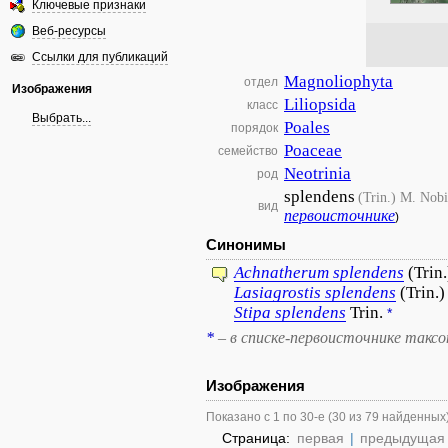
Ключевые признаки
Веб-ресурсы
Ссылки для публикаций
Magnoliophyta
отдел
Изображения
Liliopsida
класс
Выбрать...
Poales
порядок
Poaceae
семейство
Neotrinia
род
splendens
(Trin.) M. Nob
вид
первоисточнике
)
Синонимы
Achnatherum
splendens
(Trin
Lasiagrostis
splendens
(Trin.
Stipa
splendens
Trin.
*
*
– в списке-первоисточнике такс
Изображения
Показано с 1 по 30-е (30 из 79 найденных
Страница:
первая
|
предыдущая