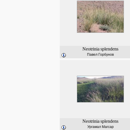
Neotrinia
splendens
Павел Горбунов
Neotrinia
splendens
Ургамал Магсар