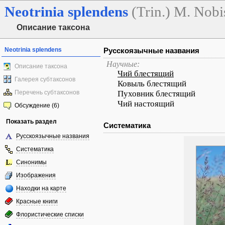
Neotrinia
splendens
(Trin.) M. Nob
Описание таксона
Neotrinia splendens
Русскоязычные названия
Научные:
Описание таксона
Чий блестящий
Галерея субтаксонов
Ковыль блестящий
Перечень субтаксонов
Пуховник блестящий
Чий настоящий
Обсуждение (6)
Показать раздел
Систематика
Русскоязычные названия
Систематика
Синонимы
Изображения
Находки на карте
Красные книги
Флористические списки